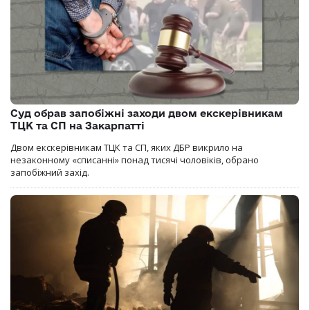
Суд обрав запобіжні заходи двом екскерівникам
ТЦК та СП на Закарпатті
Двом екскерівникам ТЦК та СП, яких ДБР викрило на
незаконному «списанні» понад тисячі чоловіків, обрано
запобіжний захід.