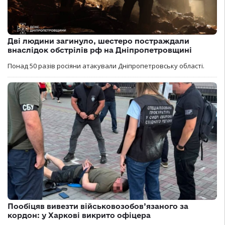
Дві людини загинуло, шестеро постраждали
внаслідок обстрілів рф на Дніпропетровщині
Понад 50 разів росіяни атакували Дніпропетровську області.
Пообіцяв вивезти військовозобов’язаного за
кордон: у Харкові викрито офіцера