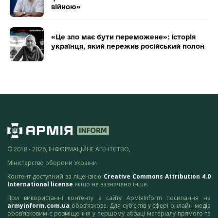
війною»
«Це зло має бути переможене»: історія
українця, який пережив російський полон
© 2018 - 2026, ІНФОРМАЦІЙНЕ АГЕНТСТВО,
Міністерство оборони України
Контент доступний за ліцензією
Creative Commons Attribution 4.0
International license
якщо не зазначено інше.
При використанні контенту з сайту АрміяInform посилання на
armyinform.com.ua
обов’язкове. Для суб’єктів у сфері онлайн-медіа
обов’язковим є розміщення у першому абзаці матеріалу прямого та