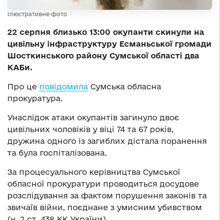
Ілюстративне фото
22 серпня близько 13:00 окупанти скинули на
цивільну інфраструктуру Есманьської громади
Шосткинського району Сумської області два
КАБи.
Про це
повідомила
Сумська обласна
прокуратура.
Унаслідок атаки окупантів загинуло двоє
цивільних чоловіків у віці 74 та 67 років,
дружина одного із загиблих дістала поранення
та була госпіталізована.
За процесуального керівництва Сумської
обласної прокуратури проводиться досудове
розслідування за фактом порушення законів та
звичаїв війни, поєднане з умисним убивством
(ч. 2 ст. 438 КК України).