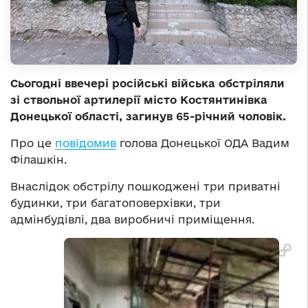
Сьогодні ввечері російські війська обстріляли
зі ствольної артилерії місто Костянтинівка
Донецької області, загинув 65-річний чоловік.
Про це
повідомив
голова Донецької ОДА Вадим
Філашкін.
Внаслідок обстрілу пошкоджені три приватні
будинки, три багатоповерхівки, три
адмінбудівлі, два виробничі приміщення.