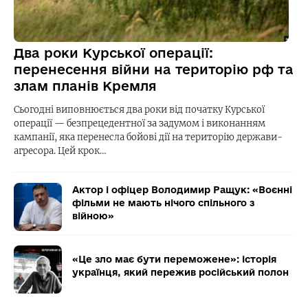
Два роки Курської операції:
перенесення війни на територію рф та
злам планів Кремля
Сьогодні виповнюється два роки від початку Курської
операції — безпрецедентної за задумом і виконанням
кампанії, яка перенесла бойові дії на територію держави-
агресора. Цей крок…
Актор і офіцер Володимир Ращук: «Воєнні
фільми не мають нічого спільного з
війною»
«Це зло має бути переможене»: історія
українця, який пережив російський полон