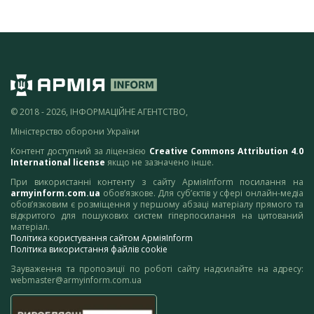
© 2018 - 2026, ІНФОРМАЦІЙНЕ АГЕНТСТВО,
Міністерство оборони України
Контент доступний за ліцензією
Creative Commons Attribution 4.0
International license
якщо не зазначено інше.
При використанні контенту з сайту АрміяInform посилання на
armyinform.com.ua
обов’язкове. Для суб’єктів у сфері онлайн-медіа
обов’язковим є розміщення у першому абзаці матеріалу прямого та
відкритого для пошукових систем гіперпосилання на цитований
матеріал.
Політика користування сайтом АрміяInform
Політика використання файлів cookie
Зауваження та пропозиції по роботі сайту надсилайте на адресу:
webmaster@armyinform.com.ua