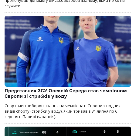
пропонував допомогу військовозобов’язаному, який не хотів
служити.
Представник ЗСУ Олексій Середа став чемпіоном
Європи зі стрибків у воду
Спортсмен виборов звання на чемпіонаті Європи з водних
видів спорту (стрибки у воду), який тривав з 31 липня по 6
серпня в Парижі (Франція).