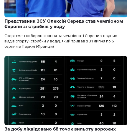
Представник ЗСУ Олексій Середа став чемпіоном
Європи зі стрибків у воду
Спортсмен виборов звання на чемпіонаті Європи з водних
видів спорту (стрибки у воду), який тривав з 31 липня по 6
серпня в Парижі (Франція).
За добу ліквідовано 68 точок вильоту ворожих