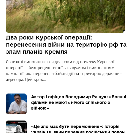
Два роки Курської операції:
перенесення війни на територію рф та
злам планів Кремля
Сьогодні виповнюється два роки від початку Курської
операції — безпрецедентної за задумом і виконанням
кампанії, яка перенесла бойові дії на територію держави-
агресора. Цей крок…
Актор і офіцер Володимир Ращук: «Воєнні
фільми не мають нічого спільного з
війною»
«Це зло має бути переможене»: історія
українця, який пережив російський полон