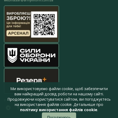
webmaster@armyinform.com.ua
Ми використовуємо файли cookie, щоб забезпечити
вам найкращий досвід роботи на нашому сайті.
Продовжуючи користуватися сайтом, ви погоджуєтесь
press@armyinform.com.ua
на використання файлів cookie. Детальніше про
політику використання файлів cookie
.
Погоджуюсь