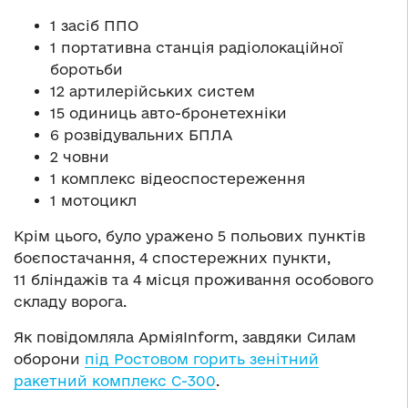
1 засіб ППО
1 портативна станція радіолокаційної
боротьби
12 артилерійських систем
15 одиниць авто-бронетехніки
6 розвідувальних БПЛА
2 човни
1 комплекс відеоспостереження
1 мотоцикл
Крім цього, було уражено 5 польових пунктів
боєпостачання, 4 спостережних пункти,
11 бліндажів та 4 місця проживання особового
складу ворога.
Як повідомляла АрміяInform, завдяки Силам
оборони
під Ростовом горить зенітний
ракетний комплекс С-300
.