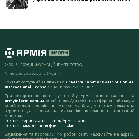
© 2018 - 2026, ІНФОРМАЦІЙНЕ АГЕНТСТВО,
Міністерство оборони України
Контент доступний за ліцензією
Creative Commons Attribution 4.0
International license
якщо не зазначено інше.
При використанні контенту з сайту АрміяInform посилання на
armyinform.com.ua
обов’язкове. Для суб’єктів у сфері онлайн-медіа
обов’язковим є розміщення у першому абзаці матеріалу прямого та
відкритого для пошукових систем гіперпосилання на цитований
матеріал.
Політика користування сайтом АрміяInform
Політика використання файлів cookie
Зауваження та пропозиції по роботі сайту надсилайте на адресу: