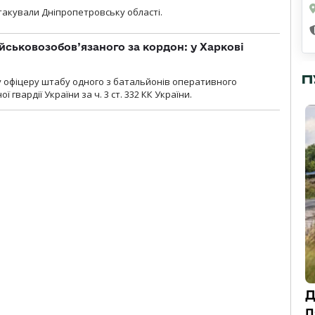
атакували Дніпропетровську області.
йськовозобов’язаного за кордон: у Харкові
П
у офіцеру штабу одного з батальйонів оперативного
гвардії України за ч. 3 ст. 332 КК України.
Д
п