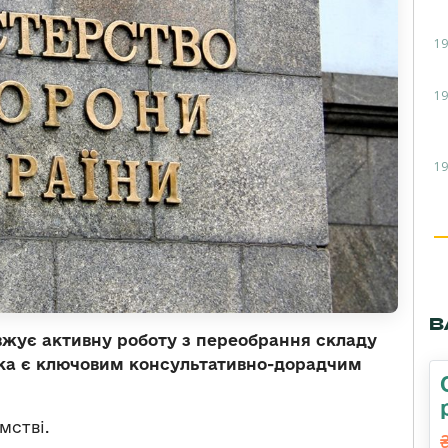
19
19
19
В
вжує активну роботу з переобрання складу
яка є ключовим консультативно-дорадчим
мстві.