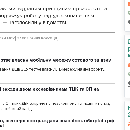
шається відданим принципам прозорості та
 продовжує роботу над удосконаленням
 — наголосили у відомстві.
ПРИ МОУ
ЗАПОБІГАННЯ КОРУПЦІЇ
ртає власну мобільну мережу сотового зв’язку
вання ДШВ ЗСУ тестує власну LTE-мережу на лінії фронту.
і заходи двом екскерівникам ТЦК та СП на
та СП, яких ДБР викрило на незаконному «списанні» понад
 запобіжний захід.
о, шестеро постраждали внаслідок обстрілів рф
ні