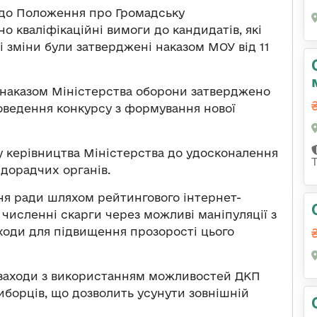
и до Положення про Громадську
о кваліфікаційні вимоги до кандидатів, які
і зміни були затверджені наказом МОУ від 11
, наказом Міністерства оборони затверджено
роведення конкурсу з формування нової
у керівництва Міністерства до удосконалення
дорадчих органів.
ня ради шляхом рейтингового інтернет-
численні скарги через можливі маніпуляції з
ходи для підвищення прозорості цього
і заходи з використанням можливостей ДКП
виборців, що дозволить усунути зовнішній