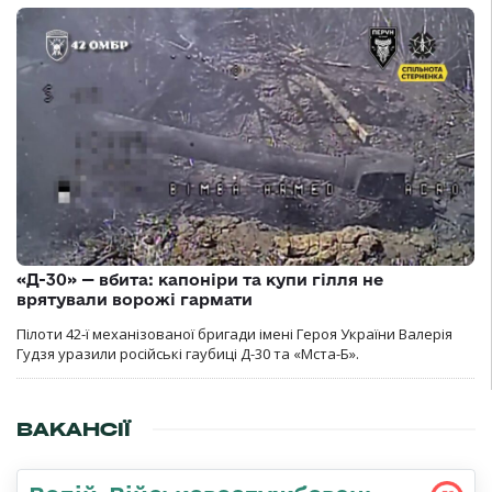
«Д-30» — вбита: капоніри та купи гілля не
врятували ворожі гармати
Пілоти 42-ї механізованої бригади імені Героя України Валерія
Гудзя уразили російські гаубиці Д-30 та «Мста-Б».
ВАКАНСІЇ