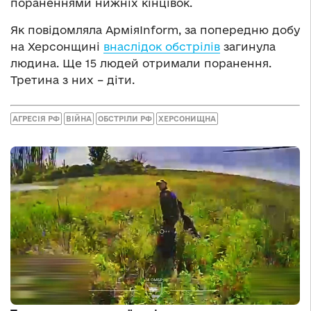
пораненнями нижніх кінцівок.
Як повідомляла АрміяInform, за попередню добу
на Херсонщині
внаслідок обстрілів
загинула
людина. Ще 15 людей отримали поранення.
Третина з них
–
діти.
АГРЕСІЯ РФ
ВІЙНА
ОБСТРІЛИ РФ
ХЕРСОНИЩНА