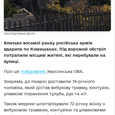
ілюстративне фото
Близько восьмої ранку російська армія
вдарила по Комишанах. Під ворожий обстріл
потрапили місцеві жителі, які перебували на
вулиці.
Про це
повідомляє
Херсонська ОВА.
Зокрема, до лікарні доставили 74-річного
чоловіка, який дістав вибухову травму, контузію,
уламкові поранення тулуба, рук та ніг.
Також медики шпиталізували 72-річну жінку з
вибуховою травмою, контузією та уламковими