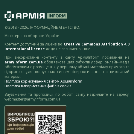
© 2018 - 2026, ІНФОРМАЦІЙНЕ АГЕНТСТВО,
Міністерство оборони України
Контент доступний за ліцензією
Creative Commons Attribution 4.0
International license
якщо не зазначено інше.
При використанні контенту з сайту АрміяInform посилання на
armyinform.com.ua
обов’язкове. Для суб’єктів у сфері онлайн-медіа
обов’язковим є розміщення у першому абзаці матеріалу прямого та
відкритого для пошукових систем гіперпосилання на цитований
матеріал.
Політика користування сайтом АрміяInform
Політика використання файлів cookie
Зауваження та пропозиції по роботі сайту надсилайте на адресу:
webmaster@armyinform.com.ua