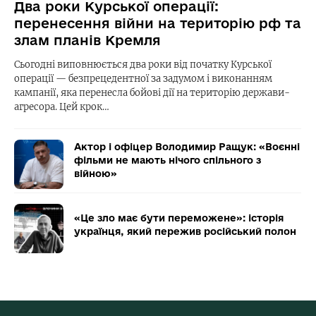
Два роки Курської операції:
перенесення війни на територію рф та
злам планів Кремля
Сьогодні виповнюється два роки від початку Курської
операції — безпрецедентної за задумом і виконанням
кампанії, яка перенесла бойові дії на територію держави-
агресора. Цей крок…
Актор і офіцер Володимир Ращук: «Воєнні
фільми не мають нічого спільного з
війною»
«Це зло має бути переможене»: історія
українця, який пережив російський полон