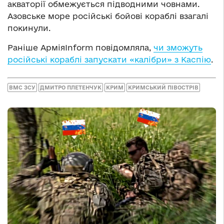
акваторії обмежується підводними човнами.
Азовське море російські бойові кораблі взагалі
покинули.
Раніше АрміяInform повідомляла,
чи зможуть
російські кораблі запускати «калібри» з Каспію
.
ВМС ЗСУ
ДМИТРО ПЛЕТЕНЧУК
КРИМ
КРИМСЬКИЙ ПІВОСТРІВ