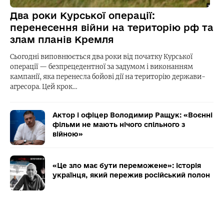
Два роки Курської операції:
перенесення війни на територію рф та
злам планів Кремля
Сьогодні виповнюється два роки від початку Курської
операції — безпрецедентної за задумом і виконанням
кампанії, яка перенесла бойові дії на територію держави-
агресора. Цей крок…
Актор і офіцер Володимир Ращук: «Воєнні
фільми не мають нічого спільного з
війною»
«Це зло має бути переможене»: історія
українця, який пережив російський полон