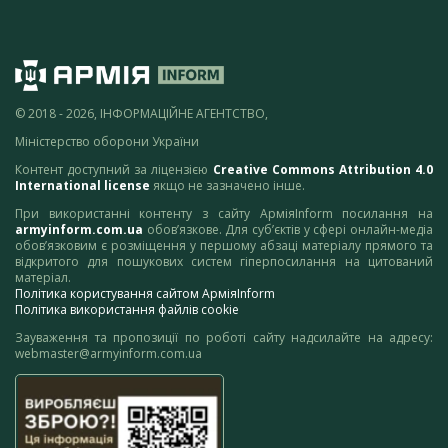
© 2018 - 2026, ІНФОРМАЦІЙНЕ АГЕНТСТВО,
Міністерство оборони України
Контент доступний за ліцензією
Creative Commons Attribution 4.0
International license
якщо не зазначено інше.
При використанні контенту з сайту АрміяInform посилання на
armyinform.com.ua
обов’язкове. Для суб’єктів у сфері онлайн-медіа
обов’язковим є розміщення у першому абзаці матеріалу прямого та
відкритого для пошукових систем гіперпосилання на цитований
матеріал.
Політика користування сайтом АрміяInform
Політика використання файлів cookie
Зауваження та пропозиції по роботі сайту надсилайте на адресу:
webmaster@armyinform.com.ua