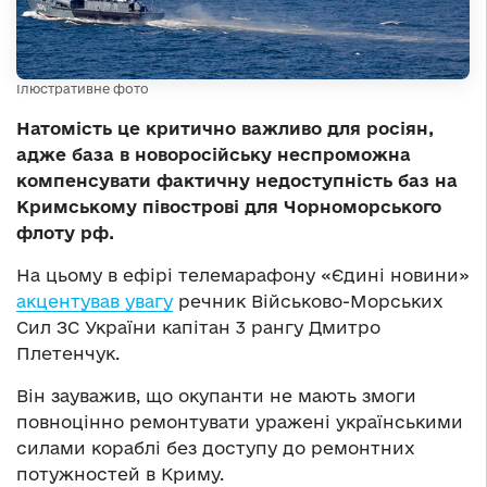
Ілюстративне фото
Натомість це критично важливо для росіян,
адже база в новоросійську неспроможна
компенсувати фактичну недоступність баз на
Кримському півострові для Чорноморського
флоту рф.
На цьому в ефірі телемарафону «Єдині новини»
акцентував увагу
речник Військово-Морських
Сил ЗС України капітан 3 рангу Дмитро
Плетенчук.
Він зауважив, що окупанти не мають змоги
повноцінно ремонтувати уражені українськими
силами кораблі без доступу до ремонтних
потужностей в Криму.