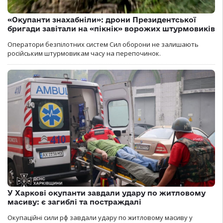
«Окупанти знахабніли»: дрони Президентської
бригади завітали на «пікнік» ворожих штурмовиків
Оператори безпілотних систем Сил оборони не залишають
російським штурмовикам часу на перепочинок.
У Харкові окупанти завдали удару по житловому
масиву: є загиблі та постраждалі
Окупаційні сили рф завдали удару по житловому масиву у