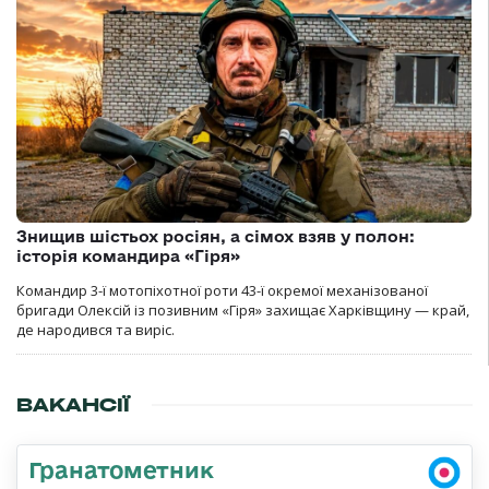
Знищив шістьох росіян, а сімох взяв у полон:
історія командира «Гіря»
Командир 3-ї мотопіхотної роти 43-ї окремої механізованої
бригади Олексій із позивним «Гіря» захищає Харківщину — край,
де народився та виріс.
ВАКАНСІЇ
Гранатометник