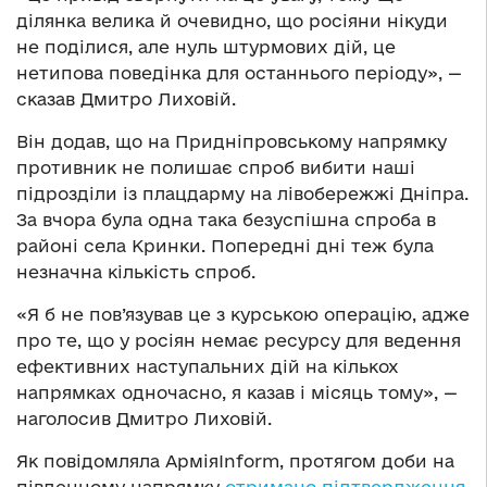
ділянка велика й очевидно, що росіяни нікуди
не поділися, але нуль штурмових дій, це
нетипова поведінка для останнього періоду», —
сказав Дмитро Лиховій.
Він додав, що на Придніпровському напрямку
противник не полишає спроб вибити наші
підрозділи із плацдарму на лівобережжі Дніпра.
За вчора була одна така безуспішна спроба в
районі села Кринки. Попередні дні теж була
незначна кількість спроб.
«Я б не пов’язував це з курською операцію, адже
про те, що у росіян немає ресурсу для ведення
ефективних наступальних дій на кількох
напрямках одночасно, я казав і місяць тому», —
наголосив Дмитро Лиховій.
Як повідомляла АрміяInform, протягом доби на