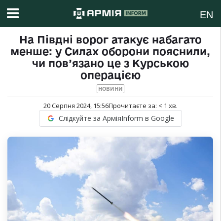
EN
На Півдні ворог атакує набагато
менше: у Силах оборони пояснили,
чи пов’язано це з Курською
операцією
НОВИНИ
20 Серпня 2024, 15:56
Прочитаєте за:
< 1
хв.
Слідкуйте за АрміяInform в Google