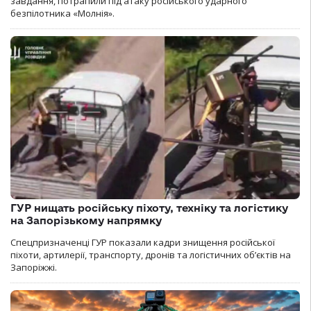
завдання, потрапили під атаку російського ударного
безпілотника «Молнія».
ГУР нищать російську піхоту, техніку та логістику
на Запорізькому напрямку
Спецпризначенці ГУР показали кадри знищення російської
піхоти, артилерії, транспорту, дронів та логістичних об’єктів на
Запоріжжі.