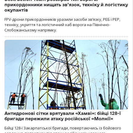
прикордонники нищать зв’язок, техніку й логістику
окупантів
FPV-дрони прикордонників уразили засоби зв’язку, РЕБ і РЕР,
техніку, укриття та логістичний хаб ворога на Північно-
Слобожанському напрямку.
Антидронові сітки врятували «Хамві»: бійці 128-ї
бригади пережили атаку російської «Молнії»
Бійці 128-ї Закарпатської бригади, повертаючись із бойового