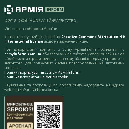
© 2018 - 2026, ІНФОРМАЦІЙНЕ АГЕНТСТВО,
Міністерство оборони України
Контент доступний за ліцензією
Creative Commons Attribution 4.0
International license
якщо не зазначено інше.
При використанні контенту з сайту АрміяInform посилання на
armyinform.com.ua
обов’язкове. Для суб’єктів у сфері онлайн-медіа
обов’язковим є розміщення у першому абзаці матеріалу прямого та
відкритого для пошукових систем гіперпосилання на цитований
матеріал.
Політика користування сайтом АрміяInform
Політика використання файлів cookie
Зауваження та пропозиції по роботі сайту надсилайте на адресу:
webmaster@armyinform.com.ua