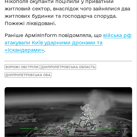
Нікополя окупанти поцілили у приватний
житловий сектор, внаслідок чого зайнялися два
житлових будинки та господарча споруда.
Пожежі ліквідовані.
Раніше АрміяInform повідомляла, що
війська рф
атакували Київ ударними дронами та
«Іскандерами»
.
ВОРОЖІ ОБСТРІЛИ
ДНІПРОПЕТРОВСЬКА ОБЛАСТЬ
ДНІПРОПЕТРОВСЬКА ОВА