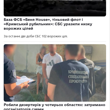
База ФСБ «Беня House», тіньовий флот і
«Кримський рубильник»: СБС уразили низку
ворожих цілей
За останні дві доби СБС 102 ворожих цілі.
Робили дезертирів у чотирьох областях: затримано
організаторів схеми