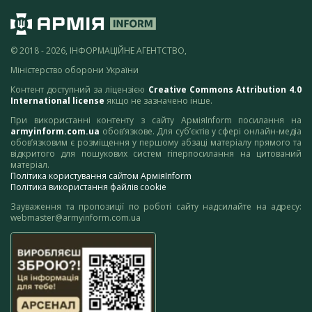
© 2018 - 2026, ІНФОРМАЦІЙНЕ АГЕНТСТВО,
Міністерство оборони України
Контент доступний за ліцензією
Creative Commons Attribution 4.0
International license
якщо не зазначено інше.
При використанні контенту з сайту АрміяInform посилання на
armyinform.com.ua
обов’язкове. Для суб’єктів у сфері онлайн-медіа
обов’язковим є розміщення у першому абзаці матеріалу прямого та
відкритого для пошукових систем гіперпосилання на цитований
матеріал.
Політика користування сайтом АрміяInform
Політика використання файлів cookie
Зауваження та пропозиції по роботі сайту надсилайте на адресу:
webmaster@armyinform.com.ua