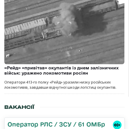
«Рейд» «привітав» окупантів із днем залізничних
військ: уражено локомотиви росіян
Оператори 413-го полку «Рейд» уразили низку російських
локомотивів, завдавши відчутної шкоди логістиці окупантів.
ВАКАНСІЇ
Оператор РЛС / ЗСУ / 61 ОМБр