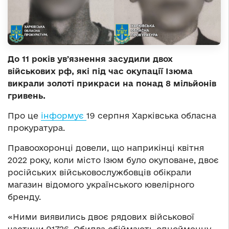
До 11 років увʼязнення засудили двох
військових рф, які під час окупації Ізюма
викрали золоті прикраси на понад 8 мільйонів
гривень.
Про це
інформує
19 серпня Харківська обласна
прокуратура.
Правоохоронці довели, що наприкінці квітня
2022 року, коли місто Ізюм було окуповане, двоє
російських військовослужбовців обікрали
магазин відомого українського ювелірного
бренду.
«Ними виявились двоє рядових військової
частини 91726. Обидва обіймають однойменну