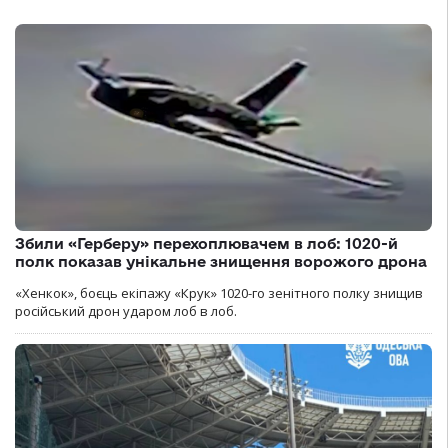
Збили «Герберу» перехоплювачем в лоб: 1020-й
полк показав унікальне знищення ворожого дрона
«Хенкок», боєць екіпажу «Крук» 1020-го зенітного полку знищив
російський дрон ударом лоб в лоб.