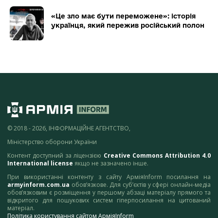
«Це зло має бути переможене»: історія
українця, який пережив російський полон
© 2018 - 2026, ІНФОРМАЦІЙНЕ АГЕНТСТВО,
Міністерство оборони України
Контент доступний за ліцензією
Creative Commons Attribution 4.0
International license
якщо не зазначено інше.
При використанні контенту з сайту АрміяInform посилання на
armyinform.com.ua
обов’язкове. Для суб’єктів у сфері онлайн-медіа
обов’язковим є розміщення у першому абзаці матеріалу прямого та
відкритого для пошукових систем гіперпосилання на цитований
матеріал.
Політика користування сайтом АрміяInform