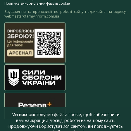
Політика використання файлів cookie
Зауваження та пропозиції по роботі сайту надсилайте на адресу:
webmaster@armyinform.com.ua
Ми використовуємо файли cookie, щоб забезпечити
вам найкращий досвід роботи на нашому сайті.
Продовжуючи користуватися сайтом, ви погоджуєтесь
press@armyinform.com.ua