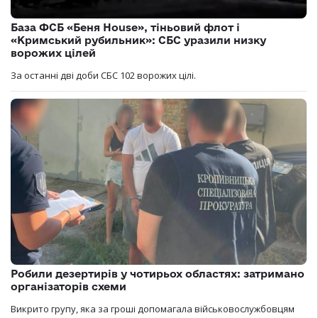
База ФСБ «Беня House», тіньовий флот і
«Кримський рубильник»: СБС уразили низку
ворожих цілей
За останні дві доби СБС 102 ворожих цілі.
Робили дезертирів у чотирьох областях: затримано
організаторів схеми
Викрито групу, яка за гроші допомагала військовослужбовцям