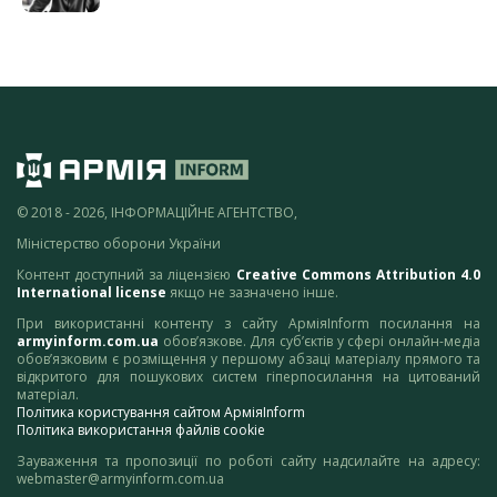
© 2018 - 2026, ІНФОРМАЦІЙНЕ АГЕНТСТВО,
Міністерство оборони України
Контент доступний за ліцензією
Creative Commons Attribution 4.0
International license
якщо не зазначено інше.
При використанні контенту з сайту АрміяInform посилання на
armyinform.com.ua
обов’язкове. Для суб’єктів у сфері онлайн-медіа
обов’язковим є розміщення у першому абзаці матеріалу прямого та
відкритого для пошукових систем гіперпосилання на цитований
матеріал.
Політика користування сайтом АрміяInform
Політика використання файлів cookie
Зауваження та пропозиції по роботі сайту надсилайте на адресу:
webmaster@armyinform.com.ua