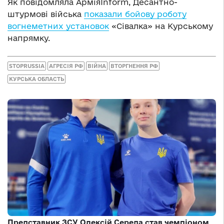
Як повідомляла АрміяInform, Десантно-
штурмові війська
показали бойову роботу
вогнеметних установок
«Сівалка» на Курському
напрямку.
STOPRUSSIA
АГРЕСІЯ РФ
ВІЙНА
ВТОРГНЕННЯ РФ
КУРСЬКА ОБЛАСТЬ
Представник ЗСУ Олексій Середа став чемпіоном