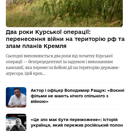
Два роки Курської операції:
перенесення війни на територію рф та
злам планів Кремля
Сьогодні виповнюється два роки від початку Курської
операції — безпрецедентної за задумом і виконанням
кампанії, яка перенесла бойові дії на територію держави-
агресора. Цей крок…
Актор і офіцер Володимир Ращук: «Воєнні
фільми не мають нічого спільного з
війною»
«Це зло має бути переможене»: історія
українця, який пережив російський полон