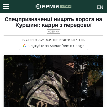
EN
Спецпризначенці нищать ворога на
Курщині: кадри з передової
НОВИНИ
19 Серпня 2024, 8:35
Прочитаєте за:
< 1
хв.
Слідкуйте за АрміяInform в Google