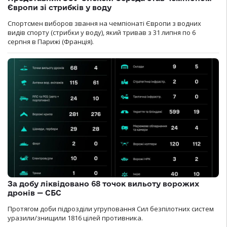
Європи зі стрибків у воду
Спортсмен виборов звання на чемпіонаті Європи з водних
видів спорту (стрибки у воду), який тривав з 31 липня по 6
серпня в Парижі (Франція).
За добу ліквідовано 68 точок вильоту ворожих
дронів — СБС
Протягом доби підрозділи угруповання Сил безпілотних систем
уразили/знищили 1816 цілей противника.