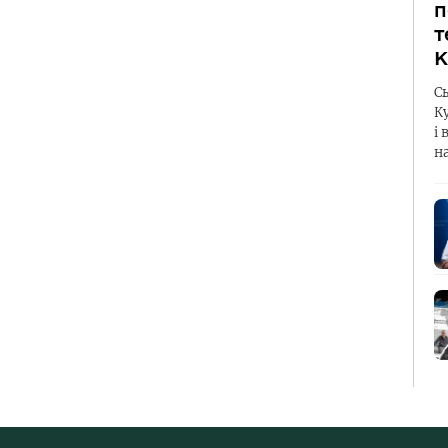
п
т
К
С
К
і 
н