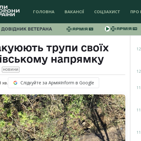
ГОЛОВНА
ВАКАНСІЇ
СОЦЗАХИСТ
ПРО 
ДОВІДНИК ВЕТЕРАНА
акуюють трупи своїх
12
ківському напрямку
НОВИНИ
12
Слідкуйте за АрміяInform в Google
1
хв.
11
11
11