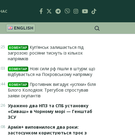
НАС
ENGLISH
:25
Куп’янськ залишається під
КОМЕНТАР
загрозою: росіяни тиснуть із кількох
напрямків
:03
Нові сили рф пішли в штурм: що
КОМЕНТАР
відбувається на Покровському напрямку
:44
Противник вигадує «успіхи» біля
КОМЕНТАР
Білого Колодязя: Трегубов спростував
заяви окупантів
:26
Уражено два НПЗ та СПБ установку
«Сиваш» в Чорному морі — Генштаб
ЗСУ
:08
Армія+ виповнилося два роки:
застосунком користуються троє з