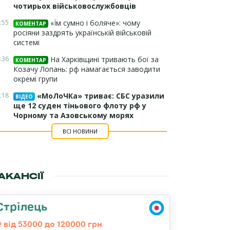
чотирьох військовослужбовців
:55
«Їм сумно і боляче»: чому
КОМЕНТАР
росіяни заздрять українській військовій
системі
:36
На Харківщині тривають бої за
КОМЕНТАР
Козачу Лопань: рф намагається заводити
окремі групи
:18
«МоЛоЧКа» триває: СБС уразили
ВІДЕО
ще 12 суден тіньового флоту рф у
Чорному та Азовському морях
ВСІ НОВИНИ
АКАНСІЇ
Стрілець
від 53000 до 120000 грн