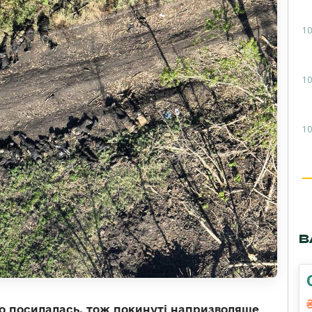
10
10
10
В
но посилалась, тож покинуті напризволяще