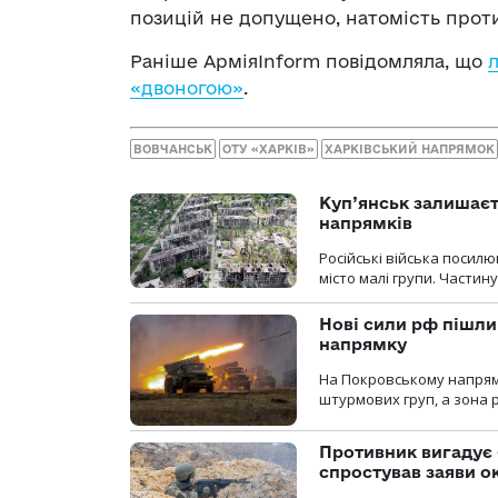
позицій не допущено, натомість проти
Раніше АрміяInform повідомляла, що
л
«двоногою»
.
ВОВЧАНСЬК
ОТУ «ХАРКІВ»
ХАРКІВСЬКИЙ НАПРЯМОК
Куп’янськ залишаєть
напрямків
Російські війська посилю
місто малі групи. Частин
Нові сили рф пішли
напрямку
На Покровському напрямку
штурмових груп, а зона р
Противник вигадує 
спростував заяви о