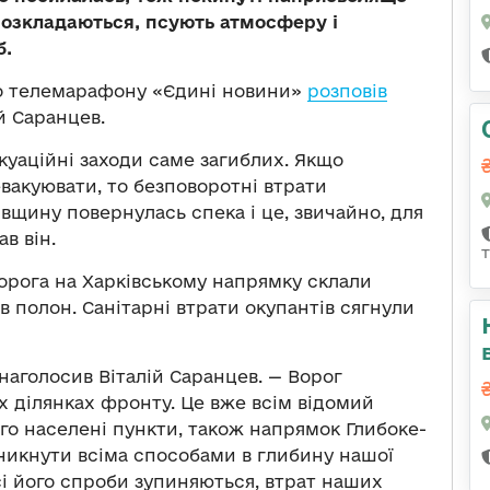
розкладаються, псують атмосферу і
б.
го телемарафону «Єдині новини»
розповів
й Саранцев.
уаційні заходи саме загиблих. Якщо
вакуювати, то безповоротні втрати
івщину повернулась спека і це, звичайно, для
в він.
орога на Харківському напрямку склали
в полон. Санітарні втрати окупантів сягнули
наголосив Віталій Саранцев. — Ворог
іх ділянках фронту. Це вже всім відомий
го населені пункти, також напрямок Глибоке-
никнути всіма способами в глибину нашої
всі його спроби зупиняються, втрат наших