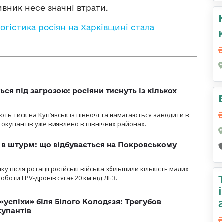
вник несе значні втрати.
огістика росіян на Харківщині стала
ся під загрозою: росіяни тиснуть із кількох
ють тиск на Куп’янськ із півночі та намагаються заводити в
у окупантів уже виявлено в північних районах.
 в штурм: що відбувається на Покровському
 після ротації російські війська збільшили кількість малих
оботи FPV-дронів сягає 20 км від ЛБЗ.
«успіхи» біля Білого Колодязя: Трегубов
купантів