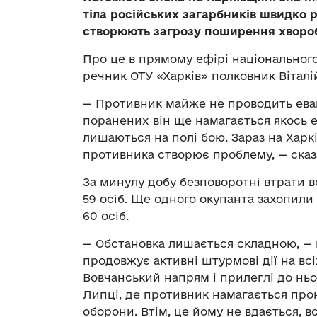
тіла російських загарбників швидко 
створюють загрозу поширення хворо
Про це в прямому ефірі національно
речник ОТУ «Харків» полковник Віталі
— Противник майже не проводить евак
поранених він ще намагається якось е
лишаються на полі бою. Зараз на Харк
противника створює проблему, — сказа
За минулу добу безповоротні втрати в
59 осіб. Ще одного окупанта захопили 
60 осіб.
— Обстановка лишається складною, — 
продовжує активні штурмові дії на вс
Вовчанський напрям і прилеглі до ньо
Липці, де противник намагається про
оборони. Втім, це йому не вдається, 