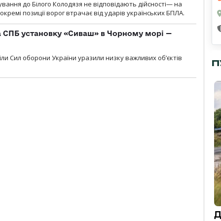
сування до Білого Колодязя не відповідають дійсності— на
кремі позиції ворог втрачає від ударів українських БПЛА.
 СПБ установку «Сиваш» в Чорному морі —
діли Сил оборони України уразили низку важливих об’єктів
П
Д