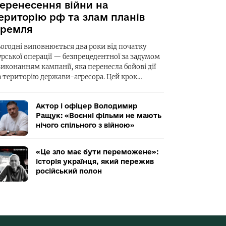
еренесення війни на
ериторію рф та злам планів
ремля
ьогодні виповнюється два роки від початку
урської операції — безпрецедентної за задумом
виконанням кампанії, яка перенесла бойові дії
а територію держави-агресора. Цей крок…
Актор і офіцер Володимир
Ращук: «Воєнні фільми не мають
нічого спільного з війною»
«Це зло має бути переможене»:
історія українця, який пережив
російський полон