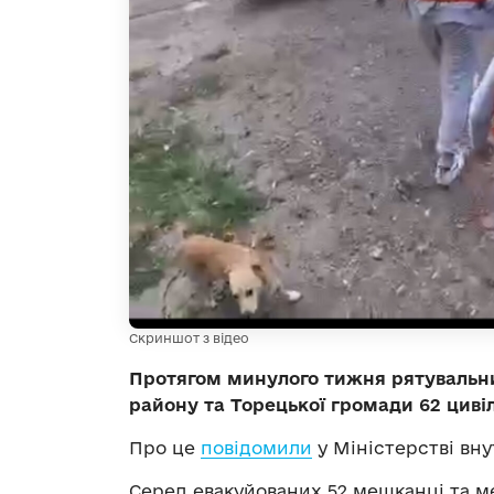
Скриншот з відео
Протягом минулого тижня рятувальн
району та Торецької громади 62 цивіл
Про це
повідомили
у Міністерстві вну
Серед евакуйованих 52 мешканці та м