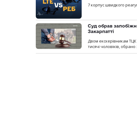
7 корпус швидкого реагу
Суд обрав запобіжн
Закарпатті
Двом екскерівникам ТЦК 
тисячі чоловіків, обрано