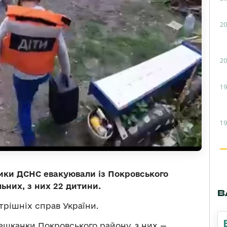
20
20
19
19
ики ДСНС евакуювали із Покровського
ьних, з них 22 дитини.
В
трішніх справ України.
ешканки Покровського району, з них —