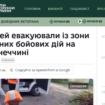
ГОЛОВНА
ВАКАНСІЇ
СОЦЗАХИСТ
ПРО 
ДОВІДНИК ВЕТЕРАНА
ей евакуювали із зони
6:
них бойових дій на
неччині
6:
НОВИНИ
Слідкуйте за АрміяInform в Google
1
хв.
20
20