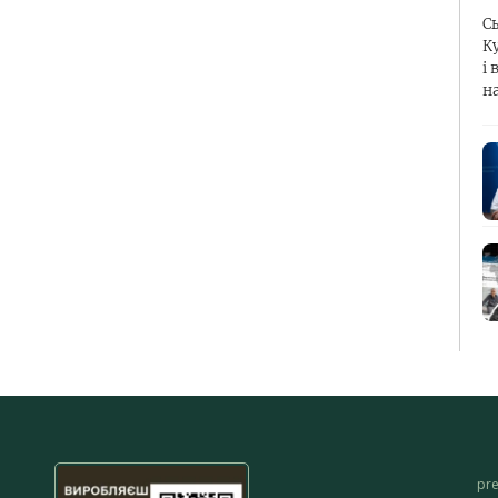
С
К
і 
н
pr