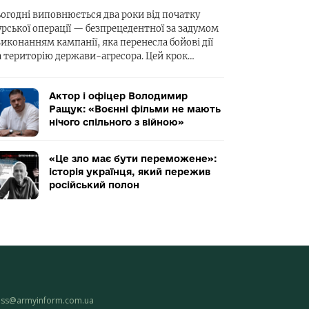
ьогодні виповнюється два роки від початку
урської операції — безпрецедентної за задумом
виконанням кампанії, яка перенесла бойові дії
а територію держави-агресора. Цей крок…
Актор і офіцер Володимир
Ращук: «Воєнні фільми не мають
нічого спільного з війною»
«Це зло має бути переможене»:
історія українця, який пережив
російський полон
ess@armyinform.com.ua