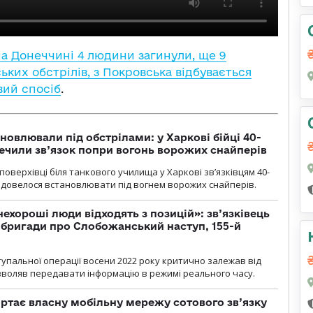
на Донеччині 4 людини загинули, ще 9
ких обстрілів, з Покровська відбувається
вий спосіб
.
новлювали під обстрілами: у Харкові бійці 40-
печили зв’язок попри вогонь ворожих снайперів
оверхівці біля танкового училища у Харкові зв’язківцям 40-
и довелося встановлювати під вогнем ворожих снайперів.
 нехороші люди відходять з позицій»: зв’язківець
ї бригади про Слобожанський наступ, 155-й
тупальної операції восени 2022 року критично залежав від
озволяв передавати інформацію в режимі реального часу.
ртає власну мобільну мережу сотового зв’язку