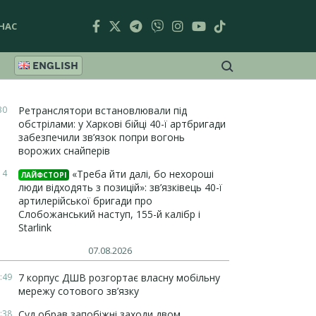
НАС
ENGLISH
30
Ретранслятори встановлювали під
обстрілами: у Харкові бійці 40-ї артбригади
забезпечили зв’язок попри вогонь
ворожих снайперів
14
«Треба йти далі, бо нехороші
ЛАЙФСТОРІ
люди відходять з позицій»: зв’язківець 40-ї
артилерійської бригади про
Слобожанський наступ, 155-й калібр і
Starlink
07.08.2026
:49
7 корпус ДШВ розгортає власну мобільну
мережу сотового зв’язку
:38
Суд обрав запобіжні заходи двом