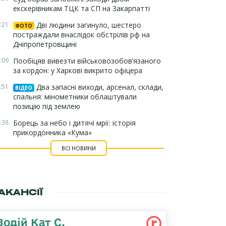
екскерівникам ТЦК та СП на Закарпатті
:21
Дві людини загинуло, шестеро
ФОТО
постраждали внаслідок обстрілів рф на
Дніпропетровщині
:09
Пообіцяв вивезти військовозобов’язаного
за кордон: у Харкові викрито офіцера
:51
Два запасні виходи, арсенал, склади,
ВІДЕО
спальня: мінометники облаштували
позицію під землею
:38
Борець за небо і дитячі мрії: історія
прикордонника «Кума»
ВСІ НОВИНИ
АКАНСІЇ
Водій Кат С,