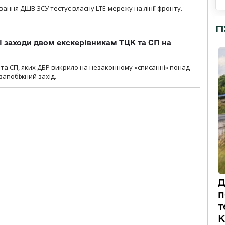
вання ДШВ ЗСУ тестує власну LTE-мережу на лінії фронту.
П
і заходи двом екскерівникам ТЦК та СП на
та СП, яких ДБР викрило на незаконному «списанні» понад
 запобіжний захід.
Д
п
т
К