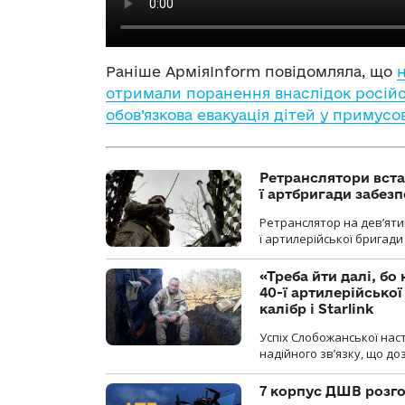
Раніше АрміяInform повідомляла, що
отримали поранення внаслідок російсь
обов’язкова евакуація дітей у примусо
Ретранслятори вста
ї артбригади забез
Ретранслятор на дев’ятип
ї артилерійської бригад
«Треба йти далі, бо
40-ї артилерійсько
калібр і Starlink
Успіх Слобожанської нас
надійного зв’язку, що д
7 корпус ДШВ розго