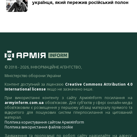
українця, який пережив російський полон
© 2018 - 2026, ІНФОРМАЦІЙНЕ АГЕНТСТВО,
Міністерство оборони України
Контент доступний за ліцензією
Creative Commons Attribution 4.0
International license
якщо не зазначено інше.
При використанні контенту з сайту АрміяInform посилання на
armyinform.com.ua
обов’язкове. Для суб’єктів у сфері онлайн-медіа
обов’язковим є розміщення у першому абзаці матеріалу прямого та
відкритого для пошукових систем гіперпосилання на цитований
матеріал.
Політика користування сайтом АрміяInform
Політика використання файлів cookie
Зауваження та пропозиції по роботі сайту надсилайте на адресу: