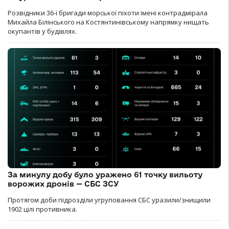
Розвідники 36-ї бригади морської піхоти імені контрадмірала
Михайла Білінського на Костянтинівському напрямку нищать
окупантів у будівлях.
За минулу добу було уражено 61 точку вильоту
ворожих дронів — СБС ЗСУ
Протягом доби підрозділи угруповання СБС уразили/знищили
1902 цілі противника.