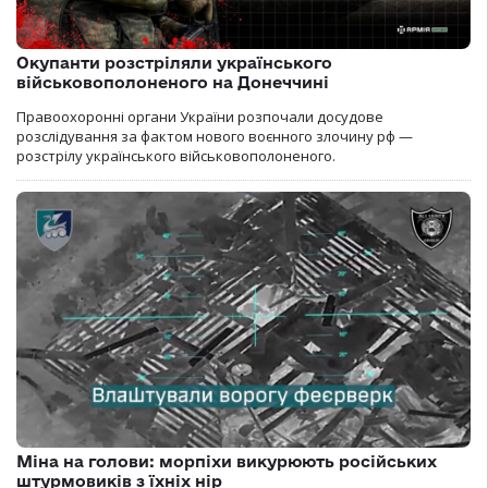
Окупанти розстріляли українського
військовополоненого на Донеччині
Правоохоронні органи України розпочали досудове
розслідування за фактом нового воєнного злочину рф —
розстрілу українського військовополоненого.
Міна на голови: морпіхи викурюють російських
штурмовиків з їхніх нір