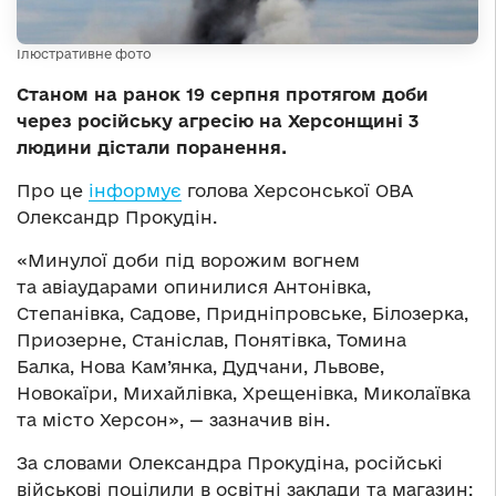
Ілюстративне фото
Станом на ранок 19 серпня протягом доби
через російську агресію на Херсонщині 3
людини дістали поранення.
Про це
інформує
голова Херсонської ОВА
Олександр Прокудін.
«Минулої доби під ворожим вогнем
та авіаударами опинилися Антонівка,
Степанівка, Садове, Придніпровське, Білозерка,
Приозерне, Станіслав, Понятівка, Томина
Балка, Нова Кам’янка, Дудчани, Львове,
Новокаїри, Михайлівка, Хрещенівка, Миколаївка
та місто Херсон», — зазначив він.
За словами Олександра Прокудіна, російські
військові поцілили в освітні заклади та магазин;