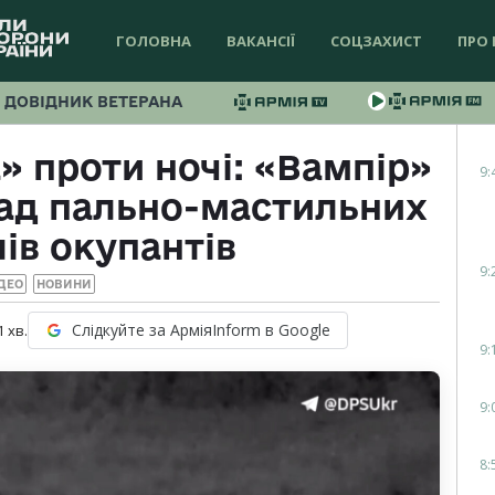
ГОЛОВНА
ВАКАНСІЇ
СОЦЗАХИСТ
ПРО 
ДОВІДНИК ВЕТЕРАНА
 проти ночі: «Вампір»
9:
лад пально-мастильних
ів окупантів
9:
ДЕО
НОВИНИ
Слідкуйте за АрміяInform в Google
1
хв.
9:
9:
8: