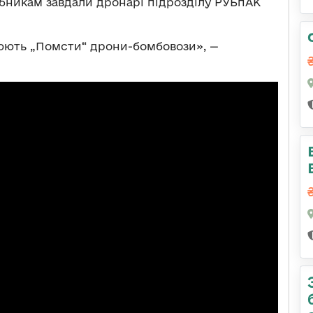
бникам завдали дронарі підрозділу РУБпАК
цюють „Помсти“ дрони-бомбовози», —