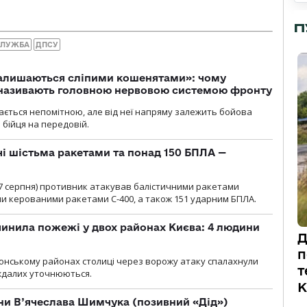
П
СЛУЖБА
ДПСУ
залишаються сліпими кошенятами»: чому
к називають головною нервовою системою фронту
ається непомітною, але від неї напряму залежить бойова
 бійця на передовій.
чі шістьма ракетами та понад 150 БПЛА —
00 7 серпня) противник атакував балістичними ракетами
ми керованими ракетами С-400, а також 151 ударним БПЛА.
инила пожежі у двох районах Києва: 4 людини
Д
п
лонському районах столиці через ворожу атаку спалахнули
т
аждалих уточнюються.
К
їни В’ячеслава Шимчука (позивний «Дід»)