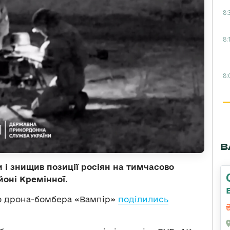
8:
8:
8:
В
 і знищив позиції росіян на тимчасово
йоні Кремінної.
го дрона-бомбера «Вампір»
поділились