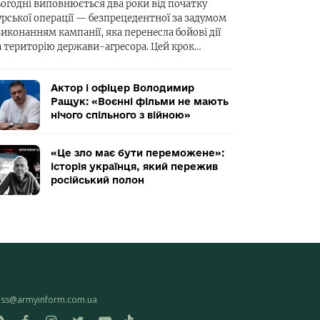
ьогодні виповнюється два роки від початку
урської операції — безпрецедентної за задумом
виконанням кампанії, яка перенесла бойові дії
а територію держави-агресора. Цей крок…
Актор і офіцер Володимир
Ращук: «Воєнні фільми не мають
нічого спільного з війною»
«Це зло має бути переможене»:
історія українця, який пережив
російський полон
ess@armyinform.com.ua