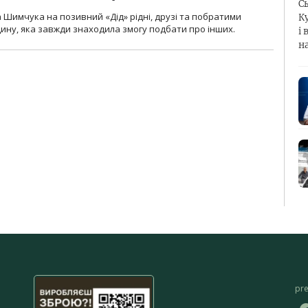
С
а Шимчука на позивний «Дід» рідні, друзі та побратими
К
ину, яка завжди знаходила змогу подбати про інших.
і 
н
pr