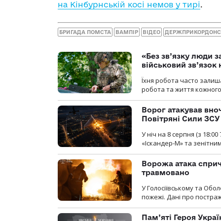
на Кінбурнській косі немов у тирі
.
БРИГАДА ПОМСТА
ВАМПІР
ВІДЕО
ДЕРЖПРИКОРДОН
«Без зв’язку люди 
військовий зв’язо
Їхня робота часто залиш
робота та життя кожного
Ворог атакував вно
Повітряні Сили ЗСУ
У ніч на 8 серпня (з 18:
«Іскандер-М» та зенітни
Ворожа атака сприч
травмовано
У Голосіївському та Обо
пожежі. Дані про постр
Пам’яті Героя Укра