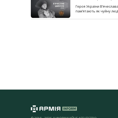
Героя України В’ячеслав
пам’ятають як чуйну люд