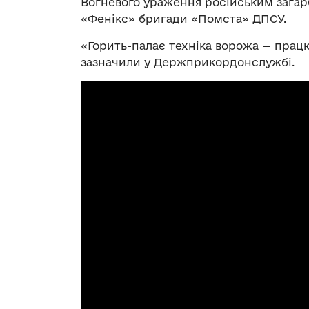
Вогневого ураження російським загар
«Фенікс» бригади «Помста» ДПСУ.
«Горить-палає техніка ворожа — пра
зазначили у Держприкордонслужбі.