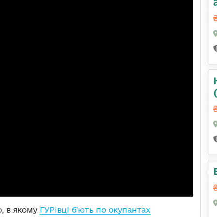
, в якому
ГУРівці б’ють по окупантах