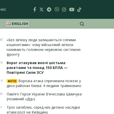
НАС
ENGLISH
40
«Без зв’язку люди залишаються сліпими
кошенятами»: чому військовий зв’язок
називають головною нервовою системою
фронту
24
Ворог атакував вночі шістьма
ракетами та понад 150 БПЛА —
Повітряні Сили ЗСУ
16
Ворожа атака спричинила пожежі у
ФОТО
двох районах Києва: 4 людини травмовано
00
Пам’яті Героя України В’ячеслава Шимчука
(позивний «Дід»)
51
Троє загиблих, серед них дитина: наслідки
атаки росії на Київщину