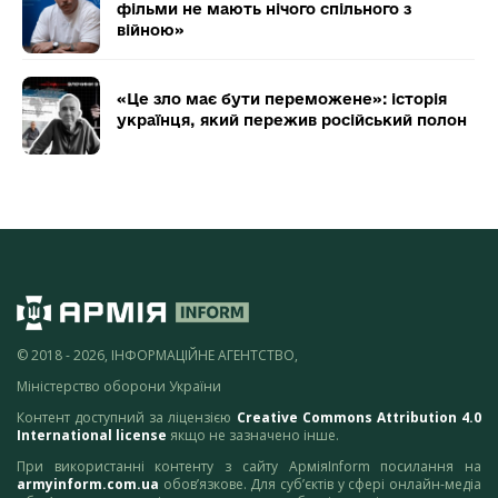
фільми не мають нічого спільного з
війною»
«Це зло має бути переможене»: історія
українця, який пережив російський полон
© 2018 - 2026, ІНФОРМАЦІЙНЕ АГЕНТСТВО,
Міністерство оборони України
Контент доступний за ліцензією
Creative Commons Attribution 4.0
International license
якщо не зазначено інше.
При використанні контенту з сайту АрміяInform посилання на
armyinform.com.ua
обов’язкове. Для суб’єктів у сфері онлайн-медіа