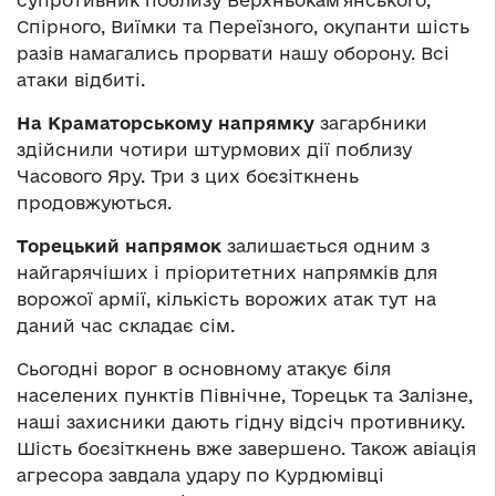
супротивник поблизу Верхньокам’янського,
Спірного, Виїмки та Переїзного, окупанти шість
разів намагались прорвати нашу оборону. Всі
атаки відбиті.
На Краматорському напрямку
загарбники
здійснили чотири штурмових дії поблизу
Часового Яру. Три з цих боєзіткнень
продовжуються.
Торецький напрямок
залишається одним з
найгарячіших і пріоритетних напрямків для
ворожої армії, кількість ворожих атак тут на
даний час складає сім.
Сьогодні ворог в основному атакує біля
населених пунктів Північне, Торецьк та Залізне,
наші захисники дають гідну відсіч противнику.
Шість боєзіткнень вже завершено. Також авіація
агресора завдала удару по Курдюмівці