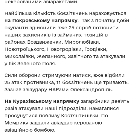
некерованими авіаракетами.
Найбільша кількість боєзіткнень нараховується
на Покровському напрямку
. Так з початку доби
окупанти здійснили вже 25 спроб потіснити
наших захисників із займаних позицій в
районах Воздвиженки, Миролюбівки,
Новотроїцького, Новогродівки, Гродівки,
Миколаївки, Желанного, Завітного та атакували
у бік Зеленого Поля.
Сили оборони стримуючи натиск, вже відбили
25 атак противника, 11 боєзіткнень ще тривають.
Зазнав авіаудару НАРами Олександропіль.
На Курахівському напрямку
загарбники дев’ять
разів атакували наші підрозділи, намагалися
просунутися поблизу Костянтинівки. По
Мемрику завдали авіаудар керованою
авіаційною бомбою.