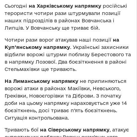
Сьогодні
на Харківському напрямку
російські
терористи чотири рази штурмували позиції
наших підрозділів в районах Вовчанська і
Липців. У Вовчанську ще триває бій.
Чотири рази ворог атакував наші позиції
на
Куп’янському напрямку
. Українські захисники
відбили ворожі штурми поблизу Берестового та
в напрямку Лозової. Два боєзіткнення в районі
Стельмахівки ще тривають.
На Лиманському напрямку
не припиняються
ворожі атаки в районах Макіївки, Невського,
Греківки, Новоєгорівки та Діброви. З початку
доби на цьому напрямку нараховується уже 14
боєзіткнень, досі триває п’ять боєзіткнень.
Ситуація контрольована.
Тривають бої
на Сіверському напрямку
, атакує