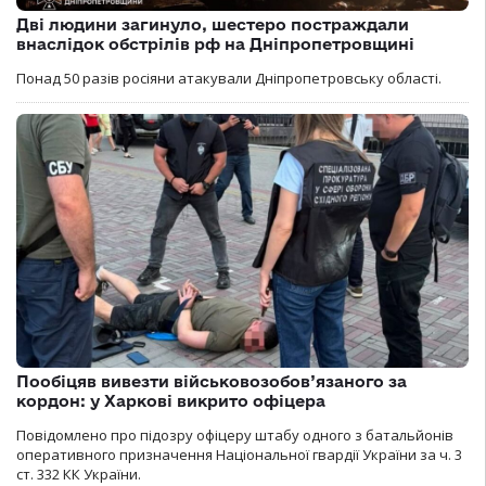
Дві людини загинуло, шестеро постраждали
внаслідок обстрілів рф на Дніпропетровщині
Понад 50 разів росіяни атакували Дніпропетровську області.
Пообіцяв вивезти військовозобов’язаного за
кордон: у Харкові викрито офіцера
Повідомлено про підозру офіцеру штабу одного з батальйонів
оперативного призначення Національної гвардії України за ч. 3
ст. 332 КК України.