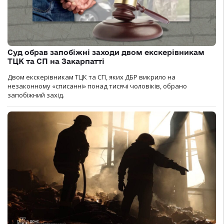
Суд обрав запобіжні заходи двом екскерівникам
ТЦК та СП на Закарпатті
Двом екскерівникам ТЦК та СП, яких ДБР викрило на
незаконному «списанні» понад тисячі чоловіків, обрано
запобіжний захід.