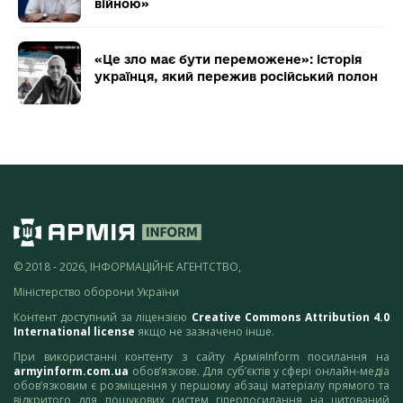
війною»
«Це зло має бути переможене»: історія
українця, який пережив російський полон
© 2018 - 2026, ІНФОРМАЦІЙНЕ АГЕНТСТВО,
Міністерство оборони України
Контент доступний за ліцензією
Creative Commons Attribution 4.0
International license
якщо не зазначено інше.
При використанні контенту з сайту АрміяInform посилання на
armyinform.com.ua
обов’язкове. Для суб’єктів у сфері онлайн-медіа
обов’язковим є розміщення у першому абзаці матеріалу прямого та
відкритого для пошукових систем гіперпосилання на цитований