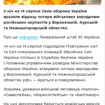
У ніч на 14 серпня Сили оборони України
вразили відразу чотири військових аеродроми
російських окупантів у Воронезькій, Курській
та Нижньогородській областях.
Про це
інформує
Генеральний штаб ЗС України.
«У ніч на 14 серпня підрозділи Повітряних сил
та Сил спеціальних операцій Збройних Сил
України спільно зі Службою безпеки України
і Головним управлінням розвідки Міністерства
оборони України, атакували чотири аеродроми
у Воронезькій, Курській та Нижньогородській
областях рф», — йдеться в повідомленні.
Зокрема, уражено військові летовища «Халіно»,
«Саваслєйка», «Борисоглєбськ» та «Балтимор».
На цих аеродромах базується армійська авіація,