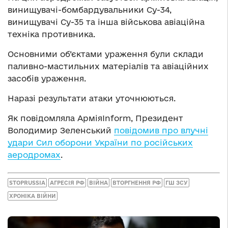
винищувачі-бомбардувальники Су-34,
винищувачі Су-35 та інша військова авіаційна
техніка противника.
Основними об’єктами ураження були склади
паливно-мастильних матеріалів та авіаційних
засобів ураження.
Наразі результати атаки уточнюються.
Як повідомляла АрміяInform, Президент
Володимир Зеленський
повідомив про влучні
удари Сил оборони України по російських
аеродромах
.
STOPRUSSIA
АГРЕСІЯ РФ
ВІЙНА
ВТОРГНЕННЯ РФ
ГШ ЗСУ
ХРОНІКА ВІЙНИ