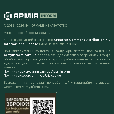
© 2018 - 2026, ІНФОРМАЦІЙНЕ АГЕНТСТВО,
Міністерство оборони України
Контент доступний за ліцензією
Creative Commons Attribution 4.0
International license
якщо не зазначено інше.
При використанні контенту з сайту АрміяInform посилання на
armyinform.com.ua
обов’язкове. Для суб’єктів у сфері онлайн-медіа
обов’язковим є розміщення у першому абзаці матеріалу прямого та
відкритого для пошукових систем гіперпосилання на цитований
матеріал.
Політика користування сайтом АрміяInform
Політика використання файлів cookie
Зауваження та пропозиції по роботі сайту надсилайте на адресу:
webmaster@armyinform.com.ua