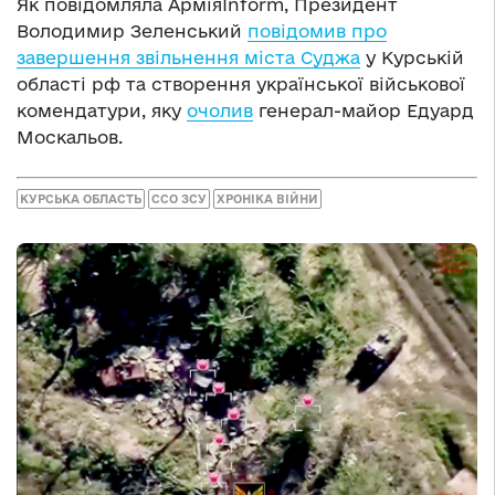
Як повідомляла АрміяInform, Президент
Володимир Зеленський
повідомив про
завершення звільнення міста Суджа
у Курській
області рф та створення української військової
комендатури, яку
очолив
генерал-майор Едуард
Москальов.
КУРСЬКА ОБЛАСТЬ
ССО ЗСУ
ХРОНІКА ВІЙНИ