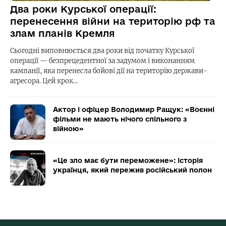
Два роки Курської операції:
перенесення війни на територію рф та
злам планів Кремля
Сьогодні виповнюється два роки від початку Курської
операції — безпрецедентної за задумом і виконанням
кампанії, яка перенесла бойові дії на територію держави-
агресора. Цей крок…
Актор і офіцер Володимир Ращук: «Воєнні
фільми не мають нічого спільного з
війною»
«Це зло має бути переможене»: історія
українця, який пережив російський полон