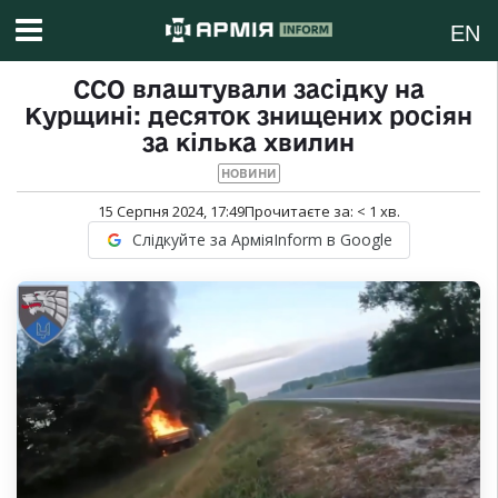
EN
ССО влаштували засідку на
Курщині: десяток знищених росіян
за кілька хвилин
НОВИНИ
15 Серпня 2024, 17:49
Прочитаєте за:
< 1
хв.
Слідкуйте за АрміяInform в Google