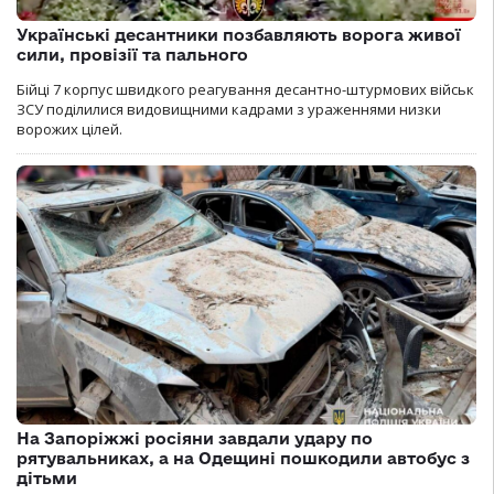
Українські десантники позбавляють ворога живої
сили, провізії та пального
Бійці 7 корпус швидкого реагування десантно-штурмових військ
ЗСУ поділилися видовищними кадрами з ураженнями низки
ворожих цілей.
На Запоріжжі росіяни завдали удару по
рятувальниках, а на Одещині пошкодили автобус з
дітьми