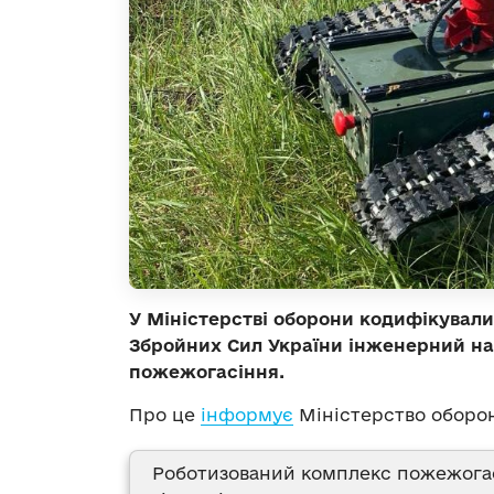
У Міністерстві оборони кодифікували 
Збройних Сил України інженерний н
пожежогасіння.
Про це
інформує
Міністерство оборон
Роботизований комплекс пожежога