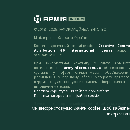
© 2018 - 2026, ІНФОРМАЦІЙНЕ АГЕНТСТВО,
Міністерство оборони України
Контент доступний за ліцензією
Creative Comm
Attribution 4.0 International license
якщо 
зазначено інше.
При використанні контенту з сайту АрміяInf
посилання на
armyinform.com.ua
обов’язкове. 
суб’єктів у сфері онлайн-медіа обов’язкови
розміщення у першому абзаці матеріалу прямого
відкритого для пошукових систем гіперпосилання
цитований матеріал.
Політика користування сайтом АрміяInform
Політика використання файлів cookie
Зауваження та пропозиції по роботі сайту надсилайте
Ми використовуємо файли cookie, щоб забезпе
адресу:
webmaster@armyinform.com.ua
використанн