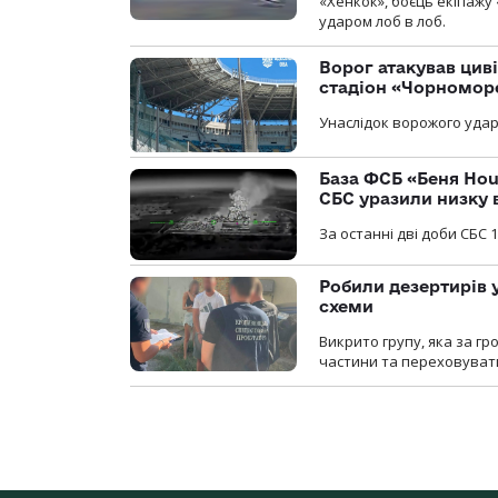
«Хенкок», боєць екіпажу 
ударом лоб в лоб.
Ворог атакував ци
стадіон «Чорномор
Унаслідок ворожого удар
База ФСБ «Беня Hou
СБС уразили низку 
За останні дві доби СБС 1
Робили дезертирів 
схеми
Викрито групу, яка за г
частини та переховуват