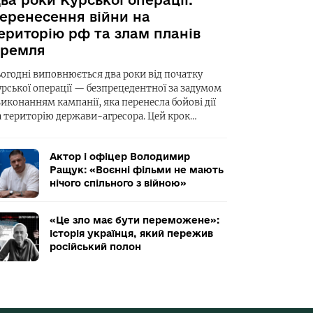
ва роки Курської операції:
еренесення війни на
ериторію рф та злам планів
ремля
ьогодні виповнюється два роки від початку
урської операції — безпрецедентної за задумом
виконанням кампанії, яка перенесла бойові дії
а територію держави-агресора. Цей крок…
Актор і офіцер Володимир
Ращук: «Воєнні фільми не мають
нічого спільного з війною»
«Це зло має бути переможене»:
історія українця, який пережив
російський полон