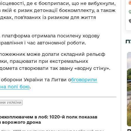
місцевості, де є боєприпаси, що не вибухнули,
в якій є ризик детонації боєкомплекту, а також
ках, пов’язаних із ризиком для життя
а платформа отримала посилену ходову
П
равління і час автономної роботи.
-пожежник може долати складний рельєф
мки, працювати при екстремальних
домета створювати так звану «водну стіну».
 оборони України та Литви о
бговорили
на полі бою
.
ОНИ УКРАЇНИ
рехоплювачем в лоб: 1020-й полк показав
я ворожого дрона