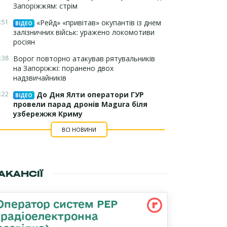
Запоріжжям: стрім
:51
«Рейд» «привітав» окупантів із днем
ВІДЕО
залізничних військ: уражено локомотиви
росіян
:38
Ворог повторно атакував рятувальників
на Запоріжжі: поранено двох
надзвичайників
:22
До Дня Ялти оператори ГУР
ВІДЕО
провели парад дронів Magura біля
узбережжя Криму
ВСІ НОВИНИ
АКАНСІЇ
Оператор систем РЕР
(радіоелектронна