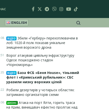
НАС
ENGLISH
:08
Збили «Герберу» перехоплювачем в
ВІДЕО
лоб: 1020-й полк показав унікальне
знищення ворожого дрона
:51
Ворог атакував цивільну інфраструктуру
Одеси: пошкоджено стадіон
«Чорноморець»
:35
База ФСБ «Беня House», тіньовий
ВІДЕО
флот і «Кримський рубильник»: СБС
уразили низку ворожих цілей
:22
Робили дезертирів у чотирьох областях:
затримано організаторів схеми
:06
Атака на порт Ялти, горить траса
АНОНС
на Крим, винищувач ефектно пролітає над