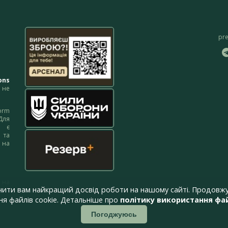
pr
ons
не
orm
Для
м є
 та
 на
 на
чити вам найкращий досвід роботи на нашому сайті. Продовжу
я файлів cookie. Детальніше про
політику використання фай
Погоджуюсь