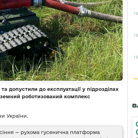
16
16
16
та допустили до експлуатації у підрозділах
аземний роботизований комплекс
В
и України.
сіння — рухома гусенична платформа