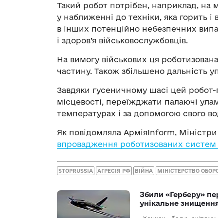
Такий робот потрібен, наприклад, на 
у наближенні до техніки, яка горить і 
в інших потенційно небезпечних випад
і здоров’я військовослужбовців.
На вимогу військових ця роботизован
частину. Також збільшено дальність уп
Завдяки гусеничному шасі цей робот
місцевості, переїжджати палаючі ула
температурах і за допомогою свого во
Як повідомляла АрміяInform, Міністри
впровадження роботизованих систем 
STOPRUSSIA
АГРЕСІЯ РФ
ВІЙНА
МІНІСТЕРСТВО ОБОР
Збили «Герберу» пе
унікальне знищенн