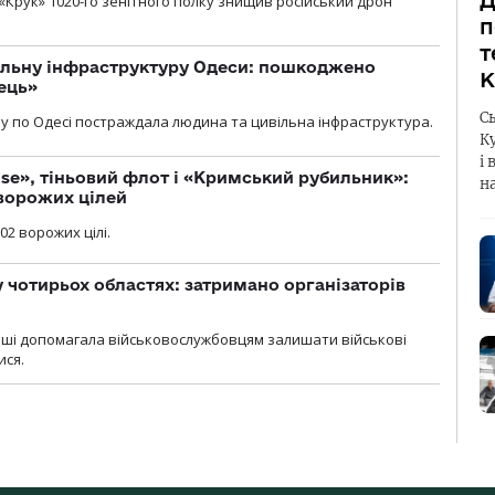
Д
«Крук» 1020-го зенітного полку знищив російський дрон
п
т
вільну інфраструктуру Одеси: пошкоджено
К
ець»
С
у по Одесі постраждала людина та цивільна інфраструктура.
К
і 
se», тіньовий флот і «Кримський рубильник»:
н
ворожих цілей
02 ворожих цілі.
у чотирьох областях: затримано організаторів
роші допомагала військовослужбовцям залишати військові
ися.