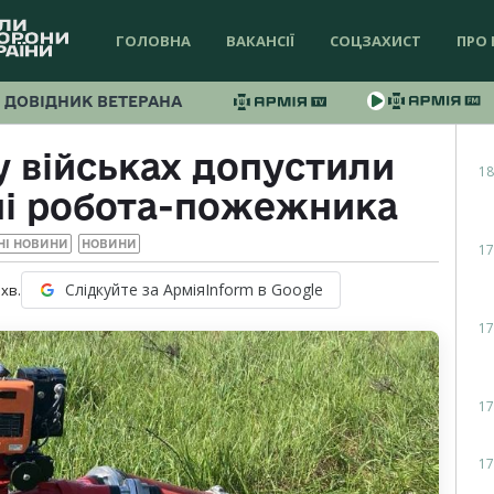
ГОЛОВНА
ВАКАНСІЇ
СОЦЗАХИСТ
ПРО 
ДОВІДНИК ВЕТЕРАНА
у військах допустили
18
ні робота-пожежника
НІ НОВИНИ
НОВИНИ
17
Слідкуйте за АрміяInform в Google
хв.
17
17
17