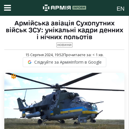
EN
Армійська авіація Сухопутних
військ ЗСУ: унікальні кадри денних
і нічних польотів
НОВИНИ
15 Серпня 2024, 19:52
Прочитаєте за:
< 1
хв.
Слідкуйте за АрміяInform в Google