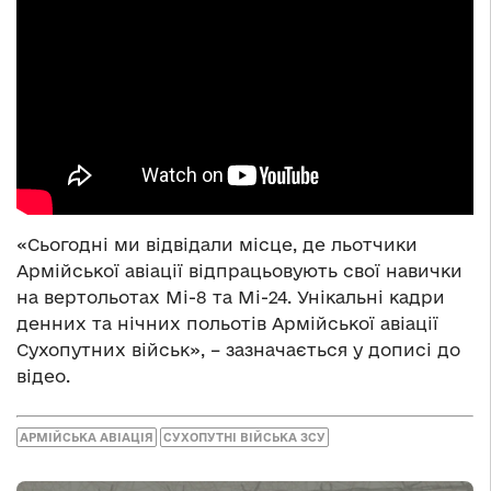
«Сьогодні ми відвідали місце, де льотчики
Армійської авіації відпрацьовують свої навички
на вертольотах Мі-8 та Мі-24. Унікальні кадри
денних та нічних польотів Армійської авіації
Сухопутних військ», – зазначається у дописі до
відео.
АРМІЙСЬКА АВІАЦІЯ
СУХОПУТНІ ВІЙСЬКА ЗСУ