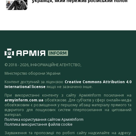
українця, який пережив російський полон
© 2018 - 2026, ІНФОРМАЦІЙНЕ АГЕНТСТВО,
Міністерство оборони України
Контент доступний за ліцензією
Creative Commons Attribution 4.0
International license
якщо не зазначено інше.
При використанні контенту з сайту АрміяInform посилання на
armyinform.com.ua
обов’язкове. Для суб’єктів у сфері онлайн-медіа
обов’язковим є розміщення у першому абзаці матеріалу прямого та
відкритого для пошукових систем гіперпосилання на цитований
матеріал.
Політика користування сайтом АрміяInform
Політика використання файлів cookie
Зауваження та пропозиції по роботі сайту надсилайте на адресу: