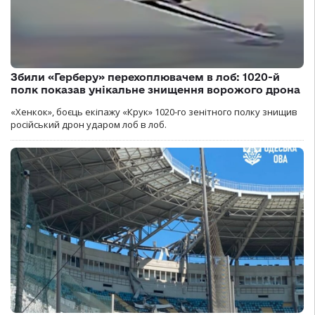
Збили «Герберу» перехоплювачем в лоб: 1020-й
полк показав унікальне знищення ворожого дрона
«Хенкок», боєць екіпажу «Крук» 1020-го зенітного полку знищив
російський дрон ударом лоб в лоб.