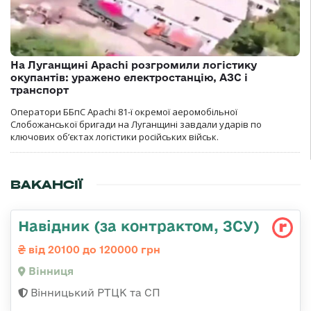
На Луганщині Apachi розгромили логістику
окупантів: уражено електростанцію, АЗС і
транспорт
Оператори ББпС Apachi 81-ї окремої аеромобільної
Слобожанської бригади на Луганщині завдали ударів по
ключових об’єктах логістики російських військ.
ВАКАНСІЇ
Навідник (за контрактом, ЗСУ)
від 20100 до 120000 грн
Вінниця
Вінницький РТЦК та СП