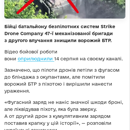
Бійці батальйону безпілотних систем Strike
Drone Company 47-ї механізованої бригади
з другого влучання знищили ворожий БТР.
Відео бойової роботи
вони
оприлюднили
14 серпня на своєму каналі.
Зазначено, що пілоти дронів летіли з фугасом
до бліндажа з окупантами, але помітили
ворожий БТР з піхотою і вирішили нанести
ураження.
«Фугасний заряд не наніс значної шкоди броні,
але ліквідував піхоту, яка була зверху.
А от другий дрон з кумулятивним зарядом
поставив крапку у цій історії», — розповіли
українські захисники.