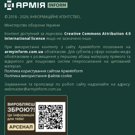
© 2018 - 2026, ІНФОРМАЦІЙНЕ АГЕНТСТВО,
Міністерство оборони України
Контент доступний за ліцензією
Creative Commons Attribution 4.0
International license
якщо не зазначено інше.
При використанні контенту з сайту АрміяInform посилання на
armyinform.com.ua
обов’язкове. Для суб’єктів у сфері онлайн-медіа
обов’язковим є розміщення у першому абзаці матеріалу прямого та
відкритого для пошукових систем гіперпосилання на цитований
матеріал.
Політика користування сайтом АрміяInform
Політика використання файлів cookie
Зауваження та пропозиції по роботі сайту надсилайте на адресу:
webmaster@armyinform.com.ua