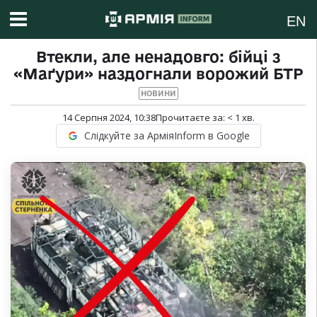
EN
Втекли, але ненадовго: бійці з
«Маґури» наздогнали ворожий БТР
НОВИНИ
14 Серпня 2024, 10:38
Прочитаєте за:
< 1
хв.
Слідкуйте за АрміяInform в Google