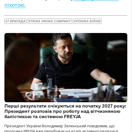
піхотою.
47 БРИГАДА
STRIKE DRONE COMPANY
ХРОНІКА ВІЙНИ
Перші результати очікуються на початку 2027 року:
Президент розповів про роботу над вітчизняною
балістикою та системою FREYJA
Президент України Володимир Зеленський повідомив, що
програма FREYJA вже перебуває на етапі активної реалізації.