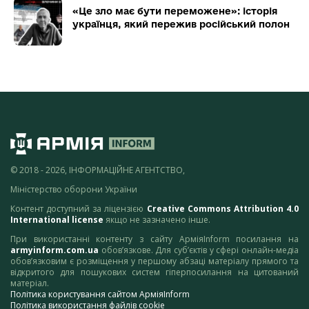
«Це зло має бути переможене»: історія
українця, який пережив російський полон
© 2018 - 2026, ІНФОРМАЦІЙНЕ АГЕНТСТВО,
Міністерство оборони України
Контент доступний за ліцензією
Creative Commons Attribution 4.0
International license
якщо не зазначено інше.
При використанні контенту з сайту АрміяInform посилання на
armyinform.com.ua
обов’язкове. Для суб’єктів у сфері онлайн-медіа
обов’язковим є розміщення у першому абзаці матеріалу прямого та
відкритого для пошукових систем гіперпосилання на цитований
матеріал.
Політика користування сайтом АрміяInform
Політика використання файлів cookie