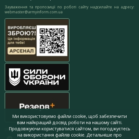
Зауваження та пропозиції по роботі сайту надсилайте на адресу:
webmaster@armyinform.com.ua
Ми використовуємо файли cookie, щоб забезпечити
вам найкращий досвід роботи на нашому сайті.
Продовжуючи користуватися сайтом, ви погоджуєтесь
press@armyinform.com.ua
на використання файлів cookie. Детальніше про