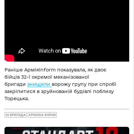
Раніше АрміяInform показувала, як двоє
бійців 32-ї окремої механізованої
бригади
знищили
ворожу групу при спробі
закріпитися в зруйнованій будівлі поблизу
Торецька.
32 БРИГАДА
ХРОНІКА ВІЙНИ