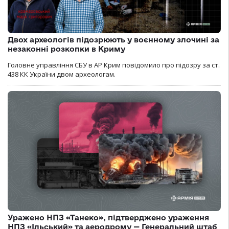
Двох археологів підозрюють у воєнному злочині за
незаконні розкопки в Криму
Головне управління СБУ в АР Крим повідомило про підозру за ст.
438 КК України двом археологам.
Уражено НПЗ «Танеко», підтверджено ураження
НПЗ «Ільський» та аеродрому — Генеральний штаб