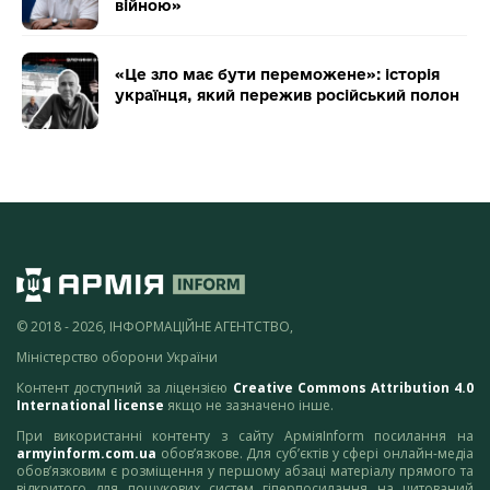
війною»
«Це зло має бути переможене»: історія
українця, який пережив російський полон
© 2018 - 2026, ІНФОРМАЦІЙНЕ АГЕНТСТВО,
Міністерство оборони України
Контент доступний за ліцензією
Creative Commons Attribution 4.0
International license
якщо не зазначено інше.
При використанні контенту з сайту АрміяInform посилання на
armyinform.com.ua
обов’язкове. Для суб’єктів у сфері онлайн-медіа
обов’язковим є розміщення у першому абзаці матеріалу прямого та
відкритого для пошукових систем гіперпосилання на цитований