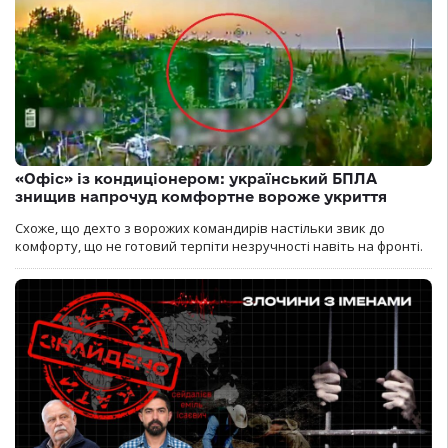
«Офіс» із кондиціонером: український БПЛА
знищив напрочуд комфортне вороже укриття
Схоже, що дехто з ворожих командирів настільки звик до
комфорту, що не готовий терпіти незручності навіть на фронті.