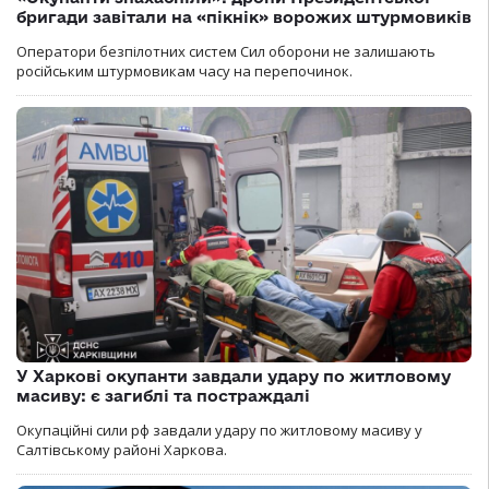
бригади завітали на «пікнік» ворожих штурмовиків
Оператори безпілотних систем Сил оборони не залишають
російським штурмовикам часу на перепочинок.
У Харкові окупанти завдали удару по житловому
масиву: є загиблі та постраждалі
Окупаційні сили рф завдали удару по житловому масиву у
Салтівському районі Харкова.