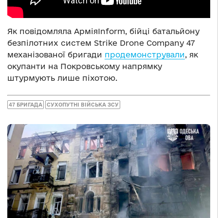
Як повідомляла АрміяInform, бійці батальйону
безпілотних систем Strike Drone Company 47
механізованої бригади
продемонстрували
, як
окупанти на Покровському напрямку
штурмують лише піхотою.
47 БРИГАДА
СУХОПУТНІ ВІЙСЬКА ЗСУ