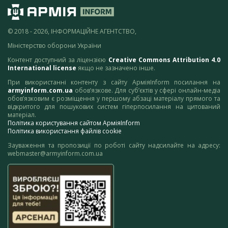
© 2018 - 2026, ІНФОРМАЦІЙНЕ АГЕНТСТВО,
Міністерство оборони України
Контент доступний за ліцензією
Creative Commons Attribution 4.0
International license
якщо не зазначено інше.
При використанні контенту з сайту АрміяInform посилання на
armyinform.com.ua
обов’язкове. Для суб’єктів у сфері онлайн-медіа
обов’язковим є розміщення у першому абзаці матеріалу прямого та
відкритого для пошукових систем гіперпосилання на цитований
матеріал.
Політика користування сайтом АрміяInform
Політика використання файлів cookie
Зауваження та пропозиції по роботі сайту надсилайте на адресу:
webmaster@armyinform.com.ua