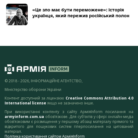
«Це зло має бути переможене»: історія
українця, який пережив російський полон
© 2018 - 2026, ІНФОРМАЦІЙНЕ АГЕНТСТВО,
Міністерство оборони України
Контент доступний за ліцензією
Creative Commons Attribution 4.0
International license
якщо не зазначено інше.
При використанні контенту з сайту АрміяInform посилання на
armyinform.com.ua
обов’язкове. Для суб’єктів у сфері онлайн-медіа
обов’язковим є розміщення у першому абзаці матеріалу прямого та
відкритого для пошукових систем гіперпосилання на цитований
матеріал.
Політика користування сайтом АрміяInform