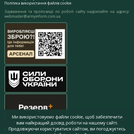
Політика використання файлів cookie
Зауваження та пропозиції по роботі сайту надсилайте на адресу:
webmaster@armyinform.com.ua
Ми використовуємо файли cookie, щоб забезпечити
вам найкращий досвід роботи на нашому сайті.
Продовжуючи користуватися сайтом, ви погоджуєтесь
press@armyinform.com.ua