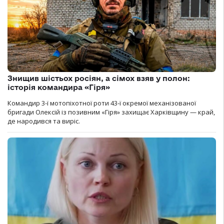
Знищив шістьох росіян, а сімох взяв у полон:
історія командира «Гіря»
Командир 3-ї мотопіхотної роти 43-ї окремої механізованої
бригади Олексій із позивним «Гіря» захищає Харківщину — край,
де народився та виріс.