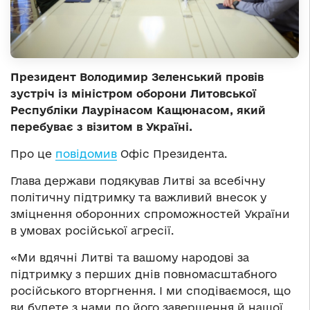
Президент Володимир Зеленський провів
зустріч із міністром оборони Литовської
Республіки Лаурінасом Кащюнасом, який
перебуває з візитом в Україні.
Про це
повідомив
Офіс Президента.
Глава держави подякував Литві за всебічну
політичну підтримку та важливий внесок у
зміцнення оборонних спроможностей України
в умовах російської агресії.
«Ми вдячні Литві та вашому народові за
підтримку з перших днів повномасштабного
російського вторгнення. І ми сподіваємося, що
ви будете з нами до його завершення й нашої