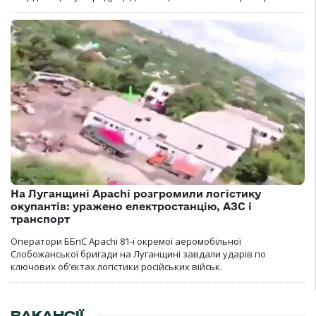
На Луганщині Apachi розгромили логістику
окупантів: уражено електростанцію, АЗС і
транспорт
Оператори ББпС Apachi 81-ї окремої аеромобільної
Слобожанської бригади на Луганщині завдали ударів по
ключових об’єктах логістики російських військ.
ВАКАНСІЇ