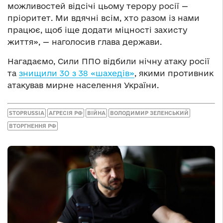
можливостей відсічі цьому терору росії —
пріоритет. Ми вдячні всім, хто разом із нами
працює, щоб іще додати міцності захисту
життя», — наголосив глава держави.
Нагадаємо, Сили ППО відбили нічну атаку росії
та
знищили 30 з 38 «шахедів»
, якими противник
атакував мирне населення України.
STOPRUSSIA
АГРЕСІЯ РФ
ВІЙНА
ВОЛОДИМИР ЗЕЛЕНСЬКИЙ
ВТОРГНЕННЯ РФ