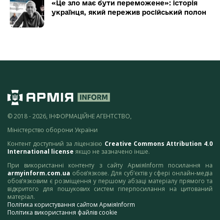
«Це зло має бути переможене»: історія
українця, який пережив російський полон
© 2018 - 2026, ІНФОРМАЦІЙНЕ АГЕНТСТВО,
Міністерство оборони України
Контент доступний за ліцензією
Creative Commons Attribution 4.0
International license
якщо не зазначено інше.
При використанні контенту з сайту АрміяInform посилання на
armyinform.com.ua
обов’язкове. Для суб’єктів у сфері онлайн-медіа
обов’язковим є розміщення у першому абзаці матеріалу прямого та
відкритого для пошукових систем гіперпосилання на цитований
матеріал.
Політика користування сайтом АрміяInform
Політика використання файлів cookie