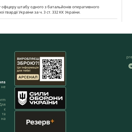
у офіцеру штабу одного з батальйонів оперативного
гвардії України за ч. 3 ст. 332 КК України.
pr
ons
не
orm
Для
м є
 та
 на