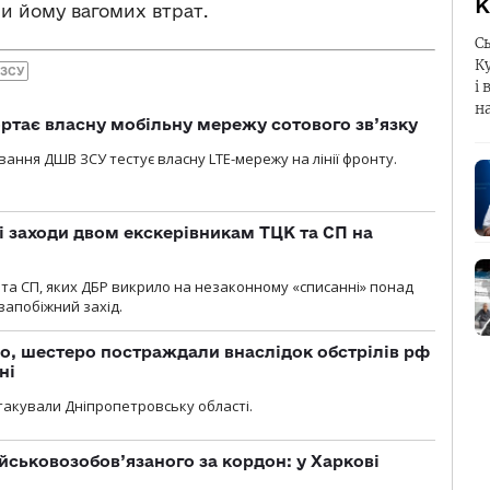
К
и йому вагомих втрат.
С
К
 ЗСУ
і 
н
ртає власну мобільну мережу сотового зв’язку
вання ДШВ ЗСУ тестує власну LTE-мережу на лінії фронту.
і заходи двом екскерівникам ТЦК та СП на
та СП, яких ДБР викрило на незаконному «списанні» понад
 запобіжний захід.
о, шестеро постраждали внаслідок обстрілів рф
ні
атакували Дніпропетровську області.
йськовозобов’язаного за кордон: у Харкові