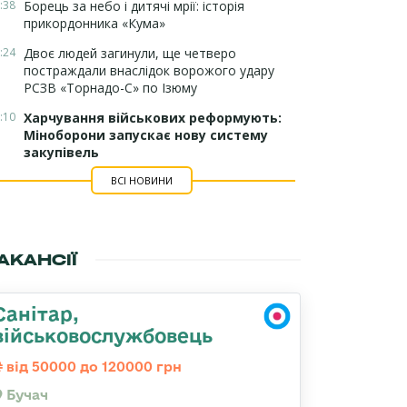
:38
Борець за небо і дитячі мрії: історія
прикордонника «Кума»
:24
Двоє людей загинули, ще четверо
постраждали внаслідок ворожого удару
РСЗВ «Торнадо-С» по Ізюму
:10
Харчування військових реформують:
Міноборони запускає нову систему
закупівель
ВСІ НОВИНИ
АКАНСІЇ
Санітар,
військовослужбовець
від 50000 до 120000 грн
Бучач