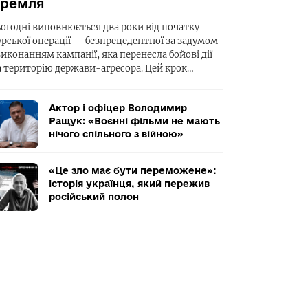
ремля
ьогодні виповнюється два роки від початку
урської операції — безпрецедентної за задумом
виконанням кампанії, яка перенесла бойові дії
а територію держави-агресора. Цей крок…
Актор і офіцер Володимир
Ращук: «Воєнні фільми не мають
нічого спільного з війною»
«Це зло має бути переможене»:
історія українця, який пережив
російський полон