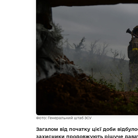
Фото: Генеральний штаб ЗСУ
Загалом від початку цієї доби відбуло
захисники продовжують рішуче дават