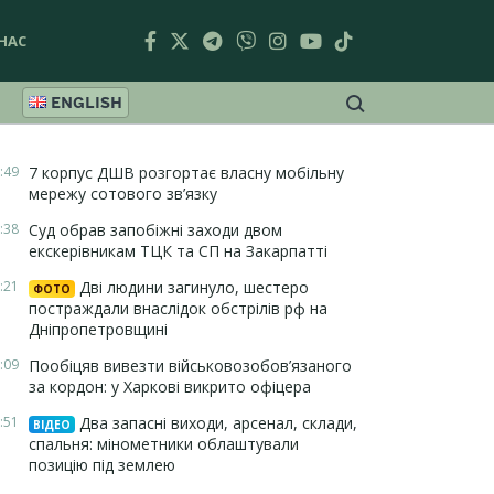
НАС
ENGLISH
:49
7 корпус ДШВ розгортає власну мобільну
мережу сотового зв’язку
:38
Суд обрав запобіжні заходи двом
екскерівникам ТЦК та СП на Закарпатті
:21
Дві людини загинуло, шестеро
ФОТО
постраждали внаслідок обстрілів рф на
Дніпропетровщині
:09
Пообіцяв вивезти військовозобов’язаного
за кордон: у Харкові викрито офіцера
:51
Два запасні виходи, арсенал, склади,
ВІДЕО
спальня: мінометники облаштували
позицію під землею