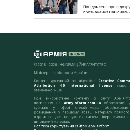
Повідомлено про підозр
призначення Національної 
© 2018 - 2026, ІНФОРМАЦІЙНЕ АГЕНТСТВО,
Міністерство оборони України
Контент доступний за ліцензією
Creative Comm
Attribution 4.0 International license
якщо 
зазначено інше.
При використанні контенту з сайту АрміяInf
посилання на
armyinform.com.ua
обов’язкове. 
суб’єктів у сфері онлайн-медіа обов’язкови
розміщення у першому абзаці матеріалу прямого
відкритого для пошукових систем гіперпосилання
цитований матеріал.
Політика користування сайтом АрміяInform