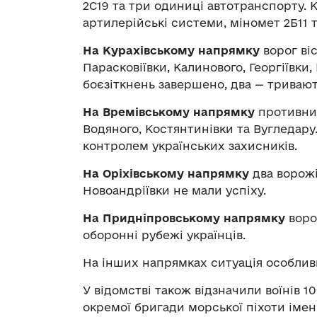
2С19 та три одиниці автотранспорту. 
артилерійські системи, міномет 2Б11 
На Курахівському напрямку
ворог віс
Парасковіївки, Калинового, Георгіївки
боєзіткнень завершено, два — тривают
На Времівському напрямку
противник
Водяного, Костянтинівки та Вугледару
контролем українських захисників.
На Оріхівському напрямку
два ворожі
Новоандріївки не мали успіху.
На Придніпровському напрямку
ворог
оборонні рубежі українців.
На інших напрямках ситуація особливи
У відомстві також відзначили воїнів 10
окремої бригади морської піхоти іме