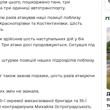
Крім цього, пошкоджено танк, три
та три одиниці автотранспорту.
ім разів атакував наші позиції поблизу
П
, Красногорівки та Костянтинівки. Шість
ь.
 здійснив шість наступальних дій у бік
. Три атаки досі продовжуються. Ситуація під
 штурми позицій наших підрозділів поблизу
 також зазнав поразки, шість разів атакуючи
х змін не зазнала.
Д
п
0-ї окремої механізованої бригади та 35-ї
т
ні контрадмірала Михайла Остроградського,