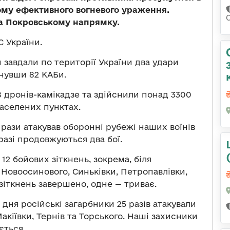
ому ефективного вогневого ураження.
а Покровському напрямку.
 України.
 завдали по території України два удари
инувши 82 КАБи.
8 дронів-камікадзе та здійснили понад 3300
населених пунктах.
рази атакував оборонні рубежі наших воїнів
разі продовжуються два бої.
12 бойових зіткнень, зокрема, біля
 Новоосинового, Синьківки, Петропавлівки,
 зіткнень завершено, одне — триває.
дня російські загарбники 25 разів атакували
Макіївки, Тернів та Торського. Наші захисники
ється.