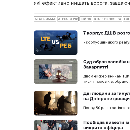
які ефективно нищать ворога, завдаюч
STOPRUSSIA
АГРЕСІЯ РФ
ВІЙНА
ВТОРГНЕННЯ РФ
ГШ
7 корпус ДШВ розго
7 корпус швидкого реагу
Суд обрав запобіжн
Закарпатті
Двом екскерівникам ТЦК 
тисячі чоловіків, обрано
Дві людини загинул
на Дніпропетровщи
Понад 50 разів росіяни 
Пообіцяв вивезти ві
викрито офіцера