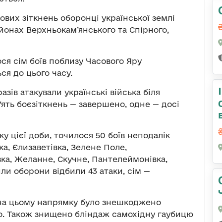
ових зіткнень оборонці української землі
йонах Верхньокам’янського та Спірного,
ся сім боїв поблизу Часового Яру
ся до цього часу.
азів атакували українські війська біля
’ять боєзіткнень — завершено, одне — досі
ку цієї доби, точилося 50 боїв неподалік
а, Єлизаветівка, Зелене Поле,
вка, Желанне, Скучне, Пантелеймонівка,
ли оборони відбили 43 атаки, сім —
 на цьому напрямку було знешкоджено
но. Також знищено бліндаж самохідну гаубицю