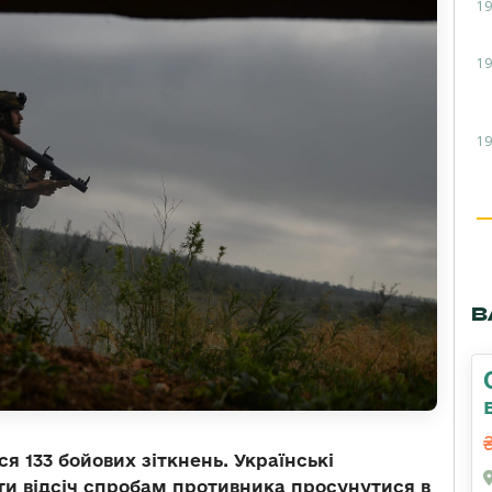
19
19
19
В
ся 133 бойових зіткнень. Українські
и відсіч спробам противника просунутися в