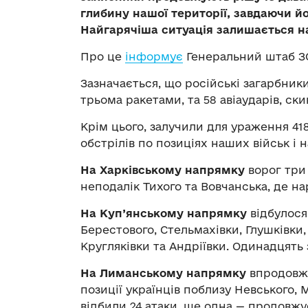
глибину нашої території, завдаючи й
Найгарячіша ситуація залишається н
Про це
інформує
Генеральний штаб ЗС
Зазначається, що російські загарбники
трьома ракетами, та 58 авіаударів, ск
Крім цього, залучили для ураження 41
обстрілів по позиціях наших військ і 
На Харківському напрямку
ворог три 
неподалік Тихого та Вовчанська, де на
На Куп’янському напрямку
відбулося 
Берестового, Стельмахівки, Глушківки,
Кругляківки та Андріївки. Одинадцять
На Лиманському напрямку
впродовж 
позиції українців поблизу Невського, 
відбили 24 атаки, ще одна — продовжу