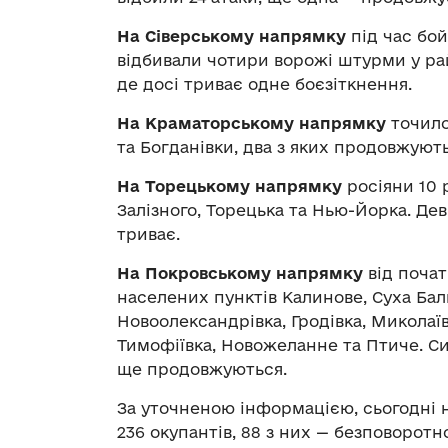
На Сіверському напрямку
під час бой
відбивали чотири ворожі штурми у ра
де досі триває одне боєзіткнення.
На Краматорському напрямку
точило
та Богданівки, два з яких продовжують
На Торецькому напрямку
росіяни 10 р
Залізного, Торецька та Нью-Йорка. Дев
триває.
На Покровському напрямку
від почат
населених пунктів Калинове, Суха Балк
Новоолександрівка, Гродівка, Миколаї
Тимофіївка, Новожеланне та Птиче. Си
ще продовжуються.
За уточненою інформацією, сьогодні
236 окупантів, 88 з них — безповорот