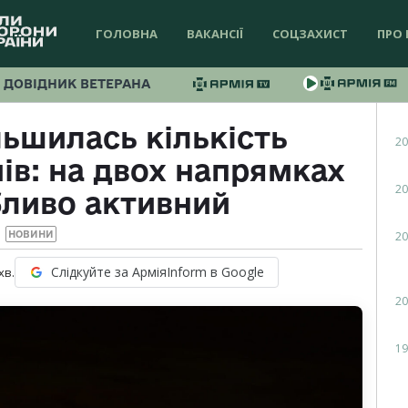
ГОЛОВНА
ВАКАНСІЇ
СОЦЗАХИСТ
ПРО 
ДОВІДНИК ВЕТЕРАНА
льшилась кількість
20
ів: на двох напрямках
20
бливо активний
20
НОВИНИ
Слідкуйте за АрміяInform в Google
хв.
20
19