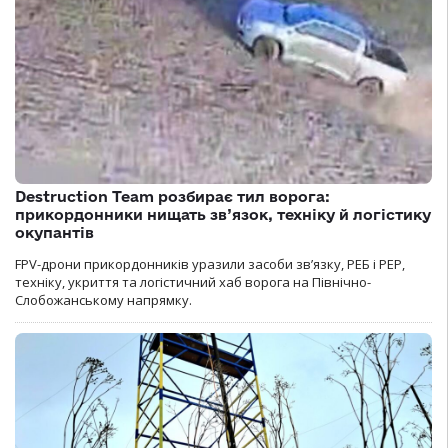
Destruction Team розбирає тил ворога:
прикордонники нищать зв’язок, техніку й логістику
окупантів
FPV-дрони прикордонників уразили засоби зв’язку, РЕБ і РЕР,
техніку, укриття та логістичний хаб ворога на Північно-
Слобожанському напрямку.