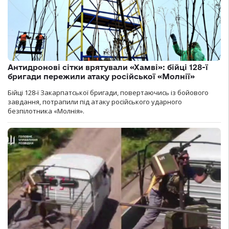
Антидронові сітки врятували «Хамві»: бійці 128-ї
бригади пережили атаку російської «Молнії»
Бійці 128-ї Закарпатської бригади, повертаючись із бойового
завдання, потрапили під атаку російського ударного
безпілотника «Молнія».