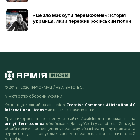
«Це зло має бути переможене»: історія
українця, який пережив російський полон
© 2018 - 2026, ІНФОРМАЦІЙНЕ АГЕНТСТВО,
Міністерство оборони України
Контент доступний за ліцензією
Creative Commons Attribution 4.0
International license
якщо не зазначено інше.
При використанні контенту з сайту АрміяInform посилання на
armyinform.com.ua
обов’язкове. Для суб’єктів у сфері онлайн-медіа
обов’язковим є розміщення у першому абзаці матеріалу прямого та
відкритого для пошукових систем гіперпосилання на цитований
матеріал.