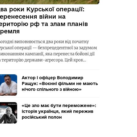
ва роки Курської операції:
еренесення війни на
ериторію рф та злам планів
ремля
ьогодні виповнюється два роки від початку
урської операції — безпрецедентної за задумом
виконанням кампанії, яка перенесла бойові дії
а територію держави-агресора. Цей крок…
Актор і офіцер Володимир
Ращук: «Воєнні фільми не мають
нічого спільного з війною»
«Це зло має бути переможене»:
історія українця, який пережив
російський полон