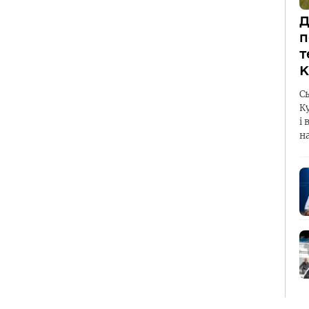
Д
п
т
К
С
К
і 
н