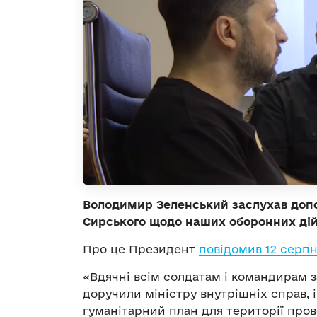
Володимир Зеленський заслухав доп
Сирського щодо наших оборонних дій н
Про це Президент
повідомив 12 серп
«Вдячні всім солдатам і командирам за
доручили міністру внутрішніх справ, 
гуманітарний план для території про