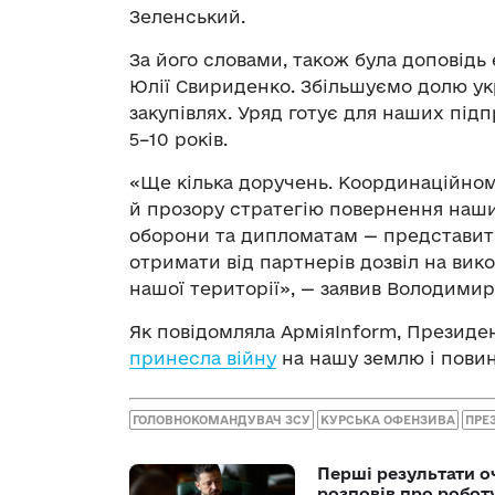
Зеленський.
За його словами, також була доповідь
Юлії Свириденко. Збільшуємо долю ук
закупівлях. Уряд готує для наших під
5–10 років.
«Ще кілька доручень. Координаційному
й прозору стратегію повернення наши
оборони та дипломатам — представити
отримати від партнерів дозвіл на вик
нашої території», — заявив Володимир
Як повідомляла АрміяInform, Презид
принесла війну
на нашу землю і повин
ГОЛОВНОКОМАНДУВАЧ ЗСУ
КУРСЬКА ОФЕНЗИВА
ПРЕ
Перші результати о
розповів про робот