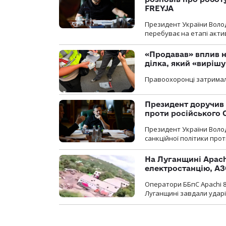
FREYJA
Президент України Воло
перебуває на етапі актив
«Продавав» вплив н
ділка, який «виріш
Правоохоронці затримал
Президент доручив 
проти російського
Президент України Воло
санкційної політики проти
На Луганщині Apach
електростанцію, АЗ
Оператори ББпС Apachi 8
Луганщині завдали ударів