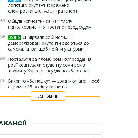
логістику окупантів: уражено
електростанцію, АЗС і транспорт
:53
Обіцяв «списати» за $11 тисяч:
підполковник НГУ постане перед судом
:36
«Підірвали собі ноги» —
АУДІО
деморалізовані окупанти вдаються до
самокаліцтва, щоб не йти у штурми
:28
Ностальгія за пломбіром і виправдання
росії коштували студенту семи років
тюрми: у Харкові засуджено «блогера»
:10
Викрито «батюшку» — зрадника: агент фсб
отримав 15 років ув’язнення
ВСІ НОВИНИ
АКАНСІЇ