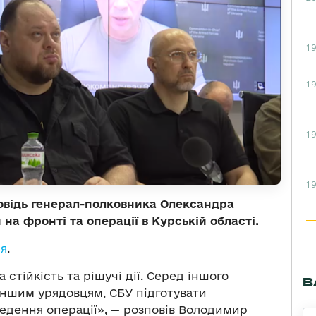
19
19
19
19
овідь генерал-полковника Олександра
а фронті та операції в Курській області.
ня
.
 стійкість та рішучі дії. Серед іншого
В
іншим урядовцям, СБУ підготувати
ведення операції», — розповів Володимир