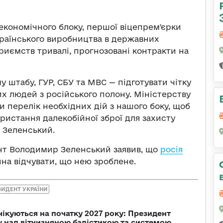
 економічного блоку, першої віцепремʼєрки
раїнського виробництва в державних
приємств тривалі, прогнозовані контракти на
 штабу, ГУР, СБУ та МВС — підготувати чітку
х людей з російського полону. Міністерству
 перелік необхідних дій з нашого боку, щоб
ористання далекобійної зброї для захисту
 Зеленський.
ент Володимир Зеленський заявив, що
росія
на відчувати, що нею зроблене.
ЗИДЕНТ УКРАЇНИ
чікуються на початку 2027 року: Президент
у над вітчизняною балістикою та системою