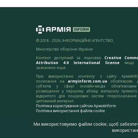
© 2018 - 2026, ІНФОРМАЦІЙНЕ АГЕНТСТВО,
Міністерство оборони України
Контент доступний за ліцензією
Creative Comm
Attribution 4.0 International license
якщо 
зазначено інше.
При використанні контенту з сайту АрміяInf
посилання на
armyinform.com.ua
обов’язкове. 
суб’єктів у сфері онлайн-медіа обов’язкови
розміщення у першому абзаці матеріалу прямого
відкритого для пошукових систем гіперпосилання
цитований матеріал.
Політика користування сайтом АрміяInform
Політика використання файлів cookie
Зауваження та пропозиції по роботі сайту надсилайте
Ми використовуємо файли cookie, щоб забезпе
адресу:
webmaster@armyinform.com.ua
використанн