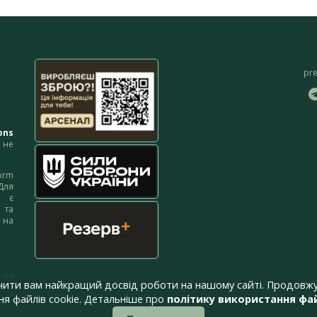
pr
ons
не
orm
Для
м є
 та
 на
 на
чити вам найкращий досвід роботи на нашому сайті. Продовжу
я файлів cookie. Детальніше про
політику використання фай