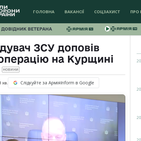
ГОЛОВНА
ВАКАНСІЇ
СОЦЗАХИСТ
ПРО 
ДОВІДНИК ВЕТЕРАНА
дувач ЗСУ доповів
операцію на Курщині
20
НОВИНИ
Слідкуйте за АрміяInform в Google
1
хв.
20
20
20