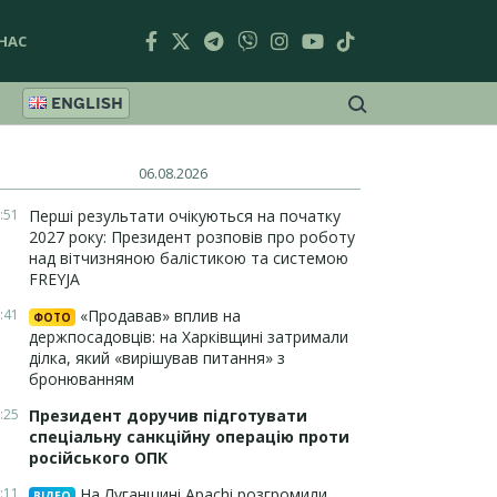
НАС
ENGLISH
06.08.2026
:51
Перші результати очікуються на початку
2027 року: Президент розповів про роботу
над вітчизняною балістикою та системою
FREYJA
:41
«Продавав» вплив на
ФОТО
держпосадовців: на Харківщині затримали
ділка, який «вирішував питання» з
бронюванням
:25
Президент доручив підготувати
спеціальну санкційну операцію проти
російського ОПК
:11
На Луганщині Apachi розгромили
ВІДЕО