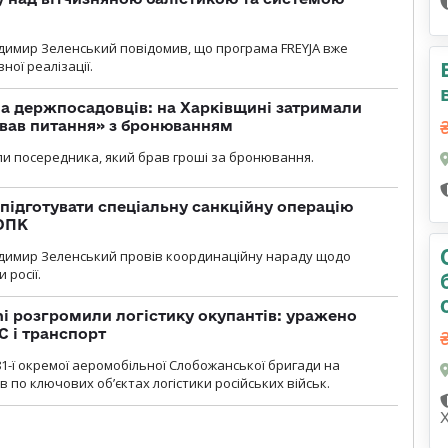
димир Зеленський повідомив, що програма FREYJA вже
ної реалізації.
а держпосадовців: на Харківщині затримали
ував питання» з бронюванням
и посередника, який брав гроші за бронювання.
підготувати спеціальну санкційну операцію
 ОПК
димир Зеленський провів координаційну нараду щодо
 росії.
i розгромили логістику окупантів: уражено
С і транспорт
1-ї окремої аеромобільної Слобожанської бригади на
 по ключових об’єктах логістики російських військ.