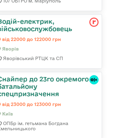
107 ОБТРО м. Маріуполь
Водій-електрик,
військовослужбовець
від 22000 до 122000 грн
Яворів
Яворівський РТЦК та СП
Снайпер до 23го окремого
батальйону
спецпризначення
від 23000 до 123000 грн
Київ
ОПБр ім. гетьмана Богдана
Хмельницького