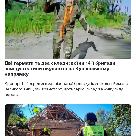
Дві гармати та два склади: воїни 14-ї бригади
знищують тили окупантів на Купʼянському
напрямку
Дронарі 14-ї окремої механізованої бригади імені князя Романа
Великого знищили транспорт, артилерію, склад та живу силу
ворога.