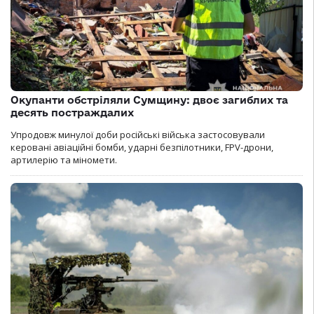
Окупанти обстріляли Сумщину: двоє загиблих та
десять постраждалих
Упродовж минулої доби російські війська застосовували
керовані авіаційні бомби, ударні безпілотники, FPV-дрони,
артилерію та міномети.