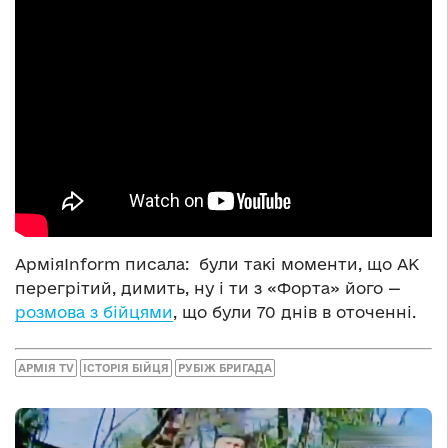
АрміяInform писала: були такі моменти, що АК
перегрітий, димить, ну і ти з «Форта» його —
розмова з бійцями
, що були 70 днів в оточенні.
АРМІЯ TV
ІСТОРІЯ БІЙЦЯ
РУБІЖ БРИГАДА