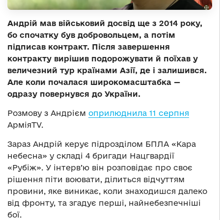
Андрій мав військовий досвід ще з 2014 року,
бо спочатку був добровольцем, а потім
підписав контракт. Після завершення
контракту вирішив подорожувати й поїхав у
величезний тур країнами Азії, де і залишився.
Але коли почалася широкомасштабка —
одразу повернувся до України.
Розмову з Андрієм
оприлюднила 11 серпня
АрміяTV.
Зараз Андрій керує підрозділом БПЛА «Кара
небесна» у складі 4 бригади Нацгвардії
«Рубіж». У інтерв’ю він розповідає про своє
рішення піти воювати, ділиться відчуттям
провини, яке виникає, коли знаходишся далеко
від фронту, та згадує перші, найнебезпечніші
бої.