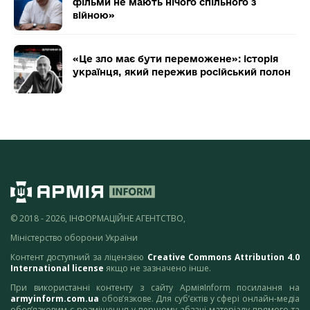
фільми не мають нічого спільного з
війною»
«Це зло має бути переможене»: історія
українця, який пережив російський полон
© 2018 - 2026, ІНФОРМАЦІЙНЕ АГЕНТСТВО,
Міністерство оборони України
Контент доступний за ліцензією
Creative Commons Attribution 4.0
International license
якщо не зазначено інше.
При використанні контенту з сайту АрміяInform посилання на
armyinform.com.ua
обов’язкове. Для суб’єктів у сфері онлайн-медіа
обов’язковим є розміщення у першому абзаці матеріалу прямого та