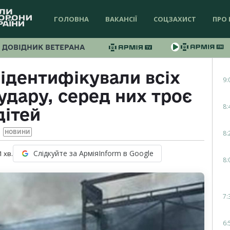
ГОЛОВНА
ВАКАНСІЇ
СОЦЗАХИСТ
ПРО 
ДОВІДНИК ВЕТЕРАНА
 ідентифікували всіх
9:
удару, серед них троє
8:
дітей
8:
НОВИНИ
Слідкуйте за АрміяInform в Google
1
хв.
8:
7:
6: