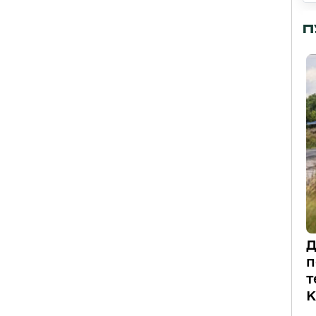
П
Д
п
т
К