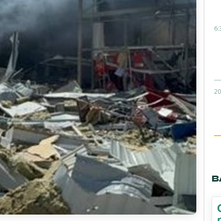
6:
20
В