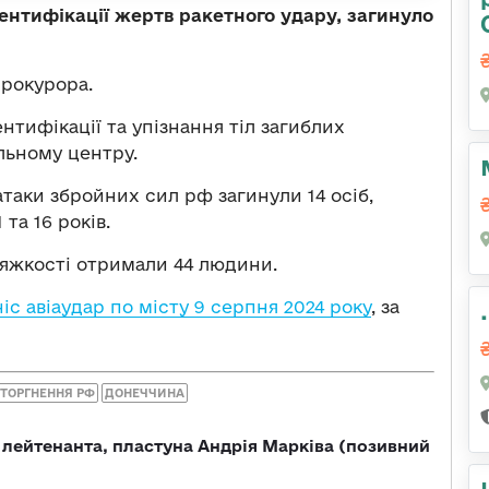
ентифікації жертв ракетного удару, загинуло
рокурора.
нтифікації та упізнання тіл загиблих
льному центру.
атаки збройних сил рф загинули 14 осіб,
 та 16 років.
тяжкості отримали 44 людини.
іс авіаудар по місту 9 серпня 2024 року
, за
ТОРГНЕННЯ РФ
ДОНЕЧЧИНА
лейтенанта, пластуна Андрія Марківа (позивний