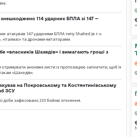
їні.
и знешкоджено 114 ударних БПЛА зі 147 —
ник атакував 147 ударними БПЛА типу Shahed (в т.ч.
, «Італмас» та дронами-імітаторами.
бе «власників Шахедів» і вимагають гроші з
и отримувати анонімні листи із пропозицією заплатити, щоб їх
атакам «Шахедів».
акував на Покровському та Костянтинівському
аб ЗСУ
ї доби зафіксовано 233 бойові зіткнення.