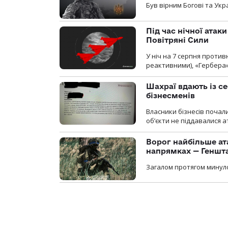
Був вірним Богові та Укра
Під час нічної атак
Повітряні Сили
У ніч на 7 серпня против
реактивними), «Гербера»
Шахраї вдають із се
бізнесменів
Власники бізнесів почал
об’єкти не піддавалися 
Ворог найбільше ат
напрямках — Геншт
Загалом протягом минуло