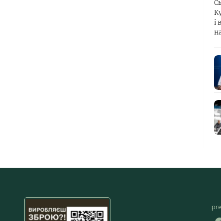
С
К
і 
н
pr