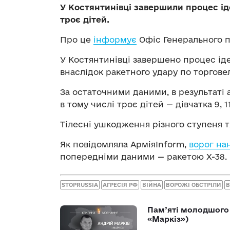
У Костянтинівці завершили процес ід
троє дітей.
Про це
інформує
Офіс Генерального п
У Костянтинівці завершено процес іде
внаслідок ракетного удару по торгове
За остаточними даними, в результаті 
в тому числі троє дітей — дівчатка 9, 11
Тілесні ушкодження різного ступеня 
Як повідомляла АрміяInform,
ворог нан
попередніми даними — ракетою Х-38.
STOPRUSSIA
АГРЕСІЯ РФ
ВІЙНА
ВОРОЖІ ОБСТРІЛИ
В
Пам’яті молодшого 
«Маркіз»)