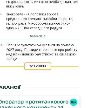
як доставляють життєво необхідні вантажі
військовим
37
Знекровлення логістики ворога:
представник компанії-виробника про те,
як програма Міноборони змінює ринок
ударних БПЛА середнього радіуса
06.08.2026
:51
Перші результати очікуються на початку
2027 року: Президент розповів про роботу
над вітчизняною балістикою та системою
FREYJA
ВСІ НОВИНИ
АКАНСІЇ
Оператор протитанкового
ракетного комплексу 14