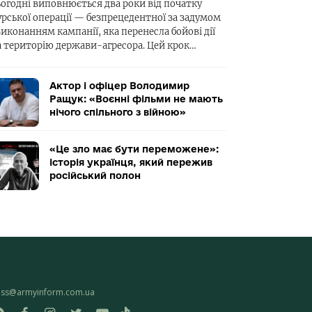
ьогодні виповнюється два роки від початку
урської операції — безпрецедентної за задумом
виконанням кампанії, яка перенесла бойові дії
а територію держави-агресора. Цей крок…
Актор і офіцер Володимир
Ращук: «Воєнні фільми не мають
нічого спільного з війною»
«Це зло має бути переможене»:
історія українця, який пережив
російський полон
ess@armyinform.com.ua