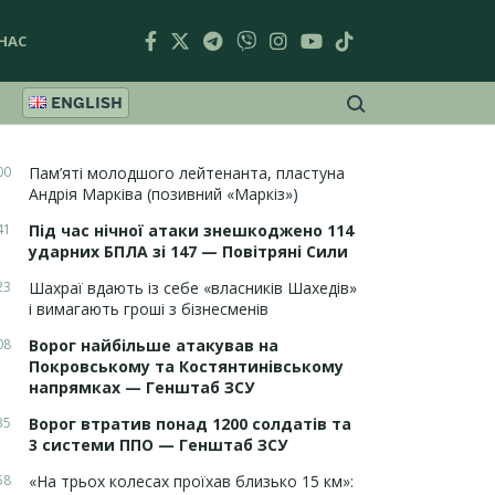
НАС
ENGLISH
00
Пам’яті молодшого лейтенанта, пластуна
Андрія Марківа (позивний «Маркіз»)
41
Під час нічної атаки знешкоджено 114
ударних БПЛА зі 147 — Повітряні Сили
23
Шахраї вдають із себе «власників Шахедів»
і вимагають гроші з бізнесменів
08
Ворог найбільше атакував на
Покровському та Костянтинівському
напрямках — Генштаб ЗСУ
35
Ворог втратив понад 1200 солдатів та
3 системи ППО — Генштаб ЗСУ
58
«На трьох колесах проїхав близько 15 км»: