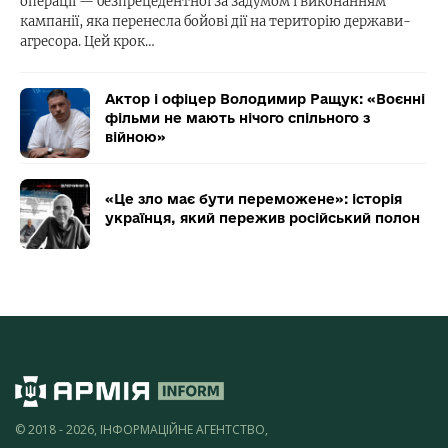
операції — безпрецедентної за задумом і виконанням
кампанії, яка перенесла бойові дії на територію держави-
агресора. Цей крок…
Актор і офіцер Володимир Ращук: «Воєнні
фільми не мають нічого спільного з
війною»
«Це зло має бути переможене»: історія
українця, який пережив російський полон
© 2018 - 2026, ІНФОРМАЦІЙНЕ АГЕНТСТВО,