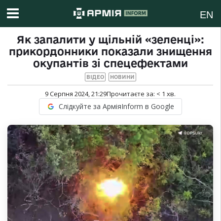
EN
Як запалити у щільній «зеленці»:
прикордонники показали знищення
окупантів зі спецефектами
ВІДЕО
НОВИНИ
9 Серпня 2024, 21:29
Прочитаєте за:
< 1
хв.
Слідкуйте за АрміяInform в Google