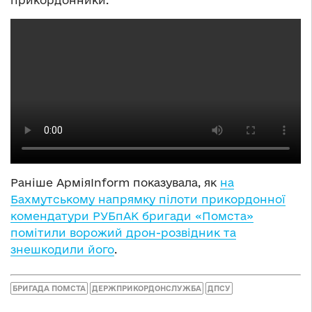
Раніше АрміяInform показувала, як
на
Бахмутському напрямку пілоти прикордонної
комендатури РУБпАК бригади «Помста»
помітили ворожий дрон-розвідник та
знешкодили його
.
БРИГАДА ПОМСТА
ДЕРЖПРИКОРДОНСЛУЖБА
ДПСУ