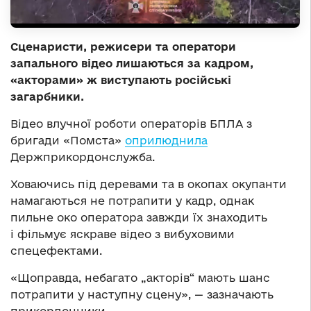
Сценаристи, режисери та оператори
запального відео лишаються за кадром,
«акторами» ж виступають російські
загарбники.
Відео влучної роботи операторів БПЛА з
бригади «Помста»
оприлюднила
Держприкордонслужба.
Ховаючись під деревами та в окопах окупанти
намагаються не потрапити у кадр, однак
пильне око оператора завжди їх знаходить
і фільмує яскраве відео з вибуховими
спецефектами.
«Щоправда, небагато „акторів“ мають шанс
потрапити у наступну сцену», — зазначають
прикордонники.