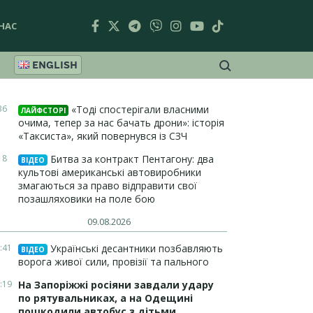
НАС
ENGLISH
36
«Тоді спостерігали власними
ЛАЙФСТОРІ
очима, тепер за нас бачать дрони»: історія
«Таксиста», який повернувся із СЗЧ
18
Битва за контракт Пентагону: два
ВІДЕО
культові американські автовиробники
змагаються за право відправити свої
позашляховики на поле бою
09.08.2026
:41
Українські десантники позбавляють
ВІДЕО
ворога живої сили, провізії та пального
:19
На Запоріжжі росіяни завдали удару
по рятувальниках, а на Одещині
пошкодили автобус з дітьми