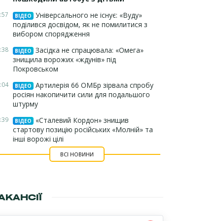
:57
Універсального не існує: «Вуду»
ВІДЕО
поділився досвідом, як не помилитися з
вибором спорядження
:38
Засідка не спрацювала: «Омега»
ВІДЕО
знищила ворожих «ждунів» під
Покровськом
:04
Артилерія 66 ОМБр зірвала спробу
ВІДЕО
росіян накопичити сили для подальшого
штурму
:39
«Сталевий Кордон» знищив
ВІДЕО
стартову позицію російських «Молній» та
інші ворожі цілі
ВСІ НОВИНИ
АКАНСІЇ