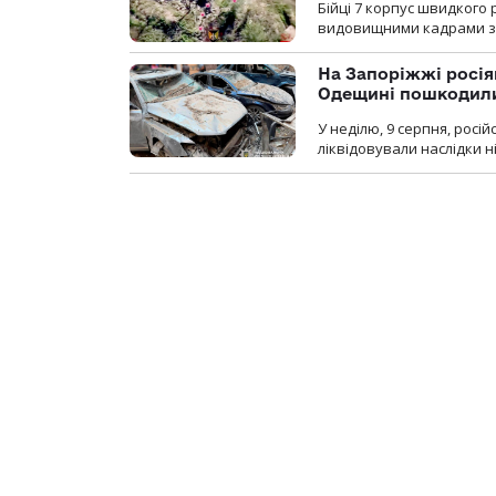
Бійці 7 корпус швидкого
видовищними кадрами з 
На Запоріжжі росія
Одещині пошкодили
У неділю, 9 серпня, росі
ліквідовували наслідки н