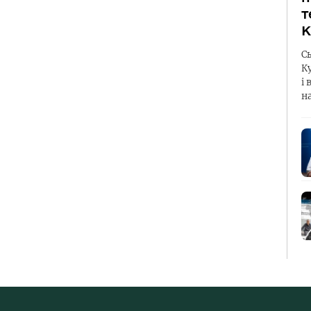
т
К
С
К
і 
н