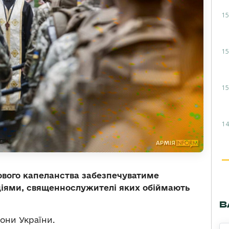
15
15
15
14
ового капеланства забезпечуватиме
ціями, священнослужителі яких обіймають
В
они України.