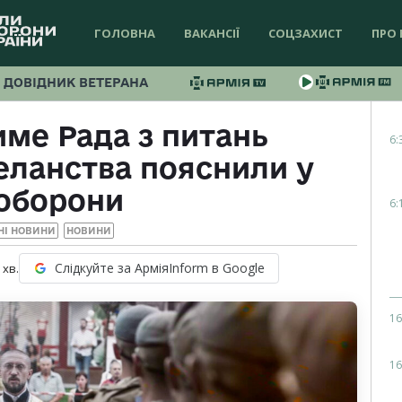
ГОЛОВНА
ВАКАНСІЇ
СОЦЗАХИСТ
ПРО 
ДОВІДНИК ВЕТЕРАНА
ме Рада з питань
6:
еланства пояснили у
оборони
6:
НІ НОВИНИ
НОВИНИ
Слідкуйте за АрміяInform в Google
хв.
16
16