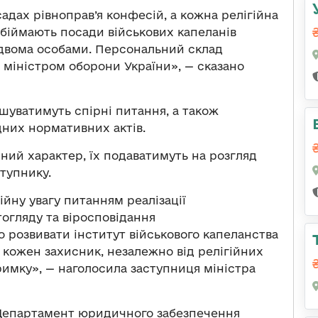
адах рівноправ’я конфесій, а кожна релігійна
обіймають посади військових капеланів
 двома особами. Персональний склад
міністром оборони України», — сказано
шуватимуть спірні питання, а також
дних нормативних актів.
ий характер, їх подаватимуть на розгляд
ступнику.
йну увагу питанням реалізації
тогляду та віросповідання
 розвивати інститут військового капеланства
б кожен захисник, незалежно від релігійних
римку», — наголосила заступниця міністра
 Департамент юридичного забезпечення