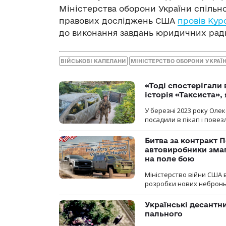
Міністерства оборони України спіль
правових досліджень США
провів Кур
до виконання завдань юридичних радн
ВІЙСЬКОВІ КАПЕЛАНИ
МІНІСТЕРСТВО ОБОРОНИ УКРАЇ
«Тоді спостерігали 
історія «Таксиста»,
У березні 2023 року Оле
посадили в пікап і повез
Битва за контракт П
автовиробники змаг
на поле бою
Міністерство війни США 
розробки нових неброньо
Українські десантни
пального