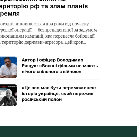
ериторію рф та злам планів
ремля
ьогодні виповнюється два роки від початку
урської операції — безпрецедентної за задумом
виконанням кампанії, яка перенесла бойові дії
а територію держави-агресора. Цей крок…
Актор і офіцер Володимир
Ращук: «Воєнні фільми не мають
нічого спільного з війною»
«Це зло має бути переможене»:
історія українця, який пережив
російський полон