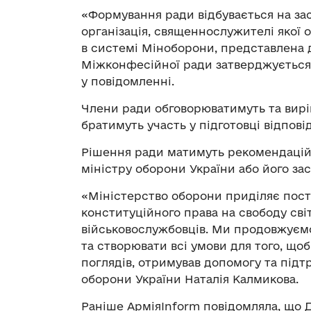
«Формування ради відбувається на зас
організація, священнослужителі якої 
в системі Міноборони, представлена
Міжконфесійної ради затверджується 
у повідомленні.
Члени ради обговорюватимуть та вирі
братимуть участь у підготовці відпові
Рішення ради матимуть рекомендаційн
міністру оборони України або його за
«Міністерство оборони приділяє пості
конституційного права на свободу сві
військовослужбовців. Ми продовжуємо
та створювати всі умови для того, що
поглядів, отримував допомогу та підт
оборони України Наталія Калмикова.
Раніше АрміяInform повідомляла, що