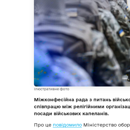
Ілюстративне фото
Міжконфесійна рада з питань військ
співпрацю між релігійними організа
посади військових капеланів.
Про це
повідомило
Міністерство обор