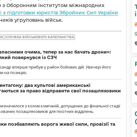
но з Оборонним інститутом міжнародних
с з підготовки юристів Збройних Сил України
иків угруповань військ.
НИ
СЛУЖБА ВІЙСЬКОВОГО КАПЕЛАНСТВА
власними очима, тепер за нас бачать дрони»:
 який повернувся із СЗЧ
ксандр вперше прибув у район бойових дій. Увечері його
ли на позицію.
ентагону: два культові американські
аються за право відправити свої позашляховики
визначилося з колом компаній, допущених до фінальної стадії
ваних позашляховиків для піхотних відділень.
ки позбавляють ворога живої сили, провізії та