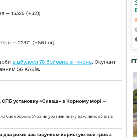
 — 13325 (+32);
ерн — 22371 (+86) од;
П
 доби
відбулося 78 бойових зіткнень
. Окупант
ванням 56 КАБів.
 СПБ установку «Сиваш» в Чорному морі —
діли Сил оборони України уразили низку важливих об’єктів
 два роки: застосунком користуються троє з