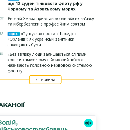
ще 12 суден тіньового флоту рф у
Чорному та Азовському морях
:01
Євгеній Хмара привітав воїнів військ зв’язку
та кібербезпеки з професійним святом
43
«Тунгуска» проти «Шахедів» і
ВІДЕО
«Орланів»: як українські зенітники
захищають Суми
40
«Без зв’язку люди залишаються сліпими
кошенятами»: чому військовий зв’язок
називають головною нервовою системою
фронту
ВСІ НОВИНИ
АКАНСІЇ
Водій,
військовослужбовець