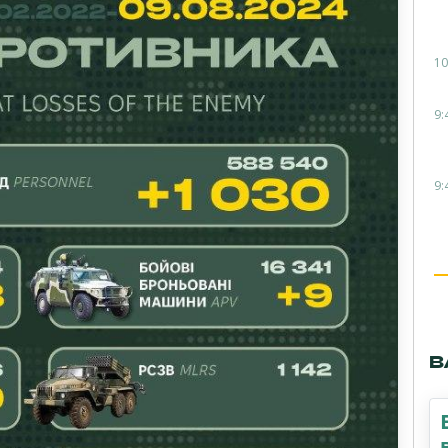
10
9:
9:
В