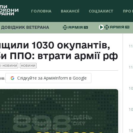
ГОЛОВНА
ВАКАНСІЇ
СОЦЗАХИСТ
ПРО 
ДОВІДНИК ВЕТЕРАНА
щили 1030 окупантів,
11
би ППО: втрати армії рф
І НОВИНИ
НОВИНИ
11
Слідкуйте за АрміяInform в Google
хв.
10
10
10