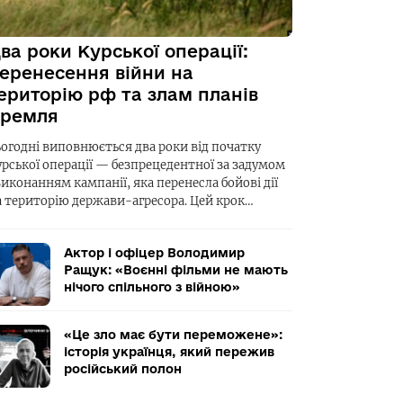
ва роки Курської операції:
еренесення війни на
ериторію рф та злам планів
ремля
ьогодні виповнюється два роки від початку
урської операції — безпрецедентної за задумом
виконанням кампанії, яка перенесла бойові дії
а територію держави-агресора. Цей крок…
Актор і офіцер Володимир
Ращук: «Воєнні фільми не мають
нічого спільного з війною»
«Це зло має бути переможене»:
історія українця, який пережив
російський полон