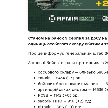
Станом на ранок 9 серпня за добу на
одиниць особового складу вбитими т
Про це інформує Генеральний штаб З
Загальні бойові втрати противника з 24
особового складу — близько 588540
танків — 8434 (+3) од;
бойових броньованих машин — 163
артилерійських систем — 16536 (+
РСЗВ — 1142 (+0) од;
засоби ППО — 916 (+2) од;
літаків — 366 (+0) од;