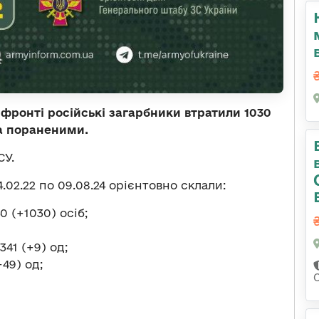
 фронті російські загарбники втратили 1030
а пораненими.
СУ.
.02.22 по 09.08.24 орієнтовно склали:
 (+1030) осіб;
41 (+9) од;
49) од;