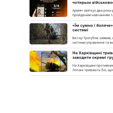
чотирьох військов
Армія+ святкує два роки 
пройденим навчанням та
«Їм сумно і боляче»
системі
Віктор Трегубов заявив, 
системи управління та в
На Харківщині трив
заводити окремі гр
На Харківщині противник
Лопані тривають бої, щоб