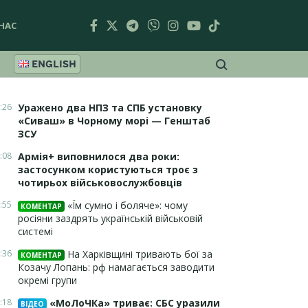
НАС
ENGLISH
:26
Уражено два НПЗ та СПБ установку
«Сиваш» в Чорному морі — Генштаб
ЗСУ
:08
Армія+ виповнилося два роки:
застосунком користуються троє з
чотирьох військовослужбовців
:55
«Їм сумно і боляче»: чому
КОМЕНТАР
росіяни заздрять українській військовій
системі
:36
На Харківщині тривають бої за
КОМЕНТАР
Козачу Лопань: рф намагається заводити
окремі групи
:18
«МоЛоЧКа» триває: СБС уразили
ВІДЕО