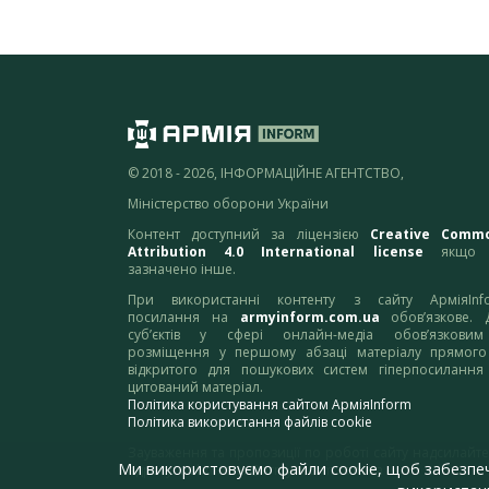
© 2018 - 2026, ІНФОРМАЦІЙНЕ АГЕНТСТВО,
Міністерство оборони України
Контент доступний за ліцензією
Creative Comm
Attribution 4.0 International license
якщо 
зазначено інше.
При використанні контенту з сайту АрміяInf
посилання на
armyinform.com.ua
обов’язкове. 
суб’єктів у сфері онлайн-медіа обов’язкови
розміщення у першому абзаці матеріалу прямого
відкритого для пошукових систем гіперпосилання
цитований матеріал.
Політика користування сайтом АрміяInform
Політика використання файлів cookie
Зауваження та пропозиції по роботі сайту надсилайте
Ми використовуємо файли cookie, щоб забезпе
адресу:
webmaster@armyinform.com.ua