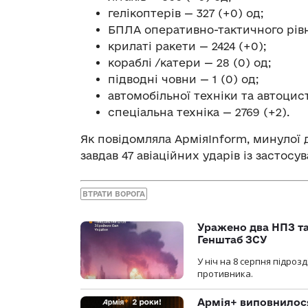
гелікоптерів — 327 (+0) од;
БПЛА оперативно-тактичного рівня
крилаті ракети — 2424 (+0);
кораблі /катери — 28 (0) од;
підводні човни — 1 (0) од;
автомобільної техніки та автоцист
спеціальна техніка — 2769 (+2).
Як повідомляла АрміяInform, минулої
завдав 47 авіаційних ударів із застосу
ВТРАТИ ВОРОГА
Уражено два НПЗ та
Генштаб ЗСУ
У ніч на 8 серпня підроз
противника.
Армія+ виповнилося