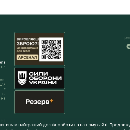
pr
ons
не
orm
Для
м є
 та
 на
 на
чити вам найкращий досвід роботи на нашому сайті. Продовжу