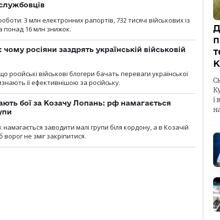
ослужбовців
роботи: 3 млн електронних рапортів, 732 тисячі військових із
Д
 понад 16 млн знижок.
п
: чому росіяни заздрять українській військовій
т
К
що російські військові блогери бачать переваги української
С
изнають її ефективнішою за російську.
К
і 
ають бої за Козачу Лопань: рф намагається
н
упи
 намагається заводити малі групи біля кордону, а в Козачій
 ворог не зміг закріпитися.