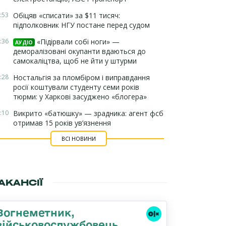
:53
Обіцяв «списати» за $11 тисяч:
підполковник НГУ постане перед судом
:36
«Підірвали собі ноги» —
АУДІО
деморалізовані окупанти вдаються до
самокаліцтва, щоб не йти у штурми
:28
Ностальгія за пломбіром і виправдання
росії коштували студенту семи років
тюрми: у Харкові засуджено «блогера»
:10
Викрито «батюшку» — зрадника: агент фсб
отримав 15 років ув’язнення
ВСІ НОВИНИ
АКАНСІЇ
Вогнеметник,
військовослужбовець