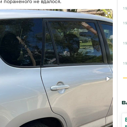
ти пораненого не вдалося.
19
19
19
19
В