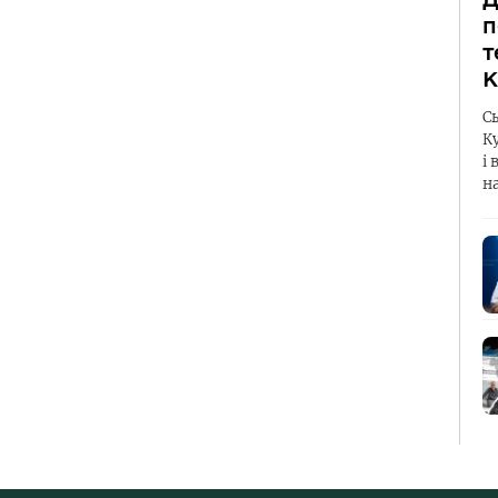
п
т
К
С
К
і 
н