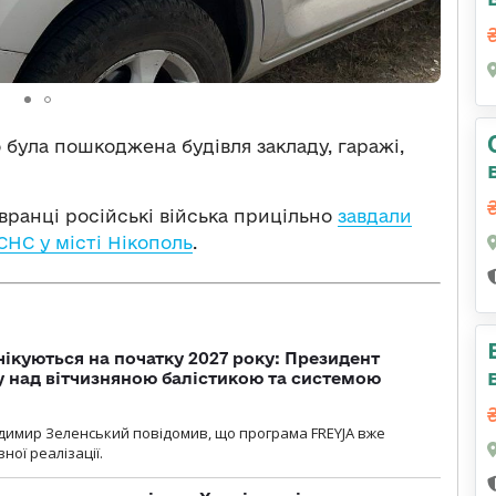
 була пошкоджена будівля закладу, гаражі,
 вранці російські війська прицільно
завдали
СНС у місті Нікополь
.
чікуються на початку 2027 року: Президент
у над вітчизняною балістикою та системою
димир Зеленський повідомив, що програма FREYJA вже
ної реалізації.