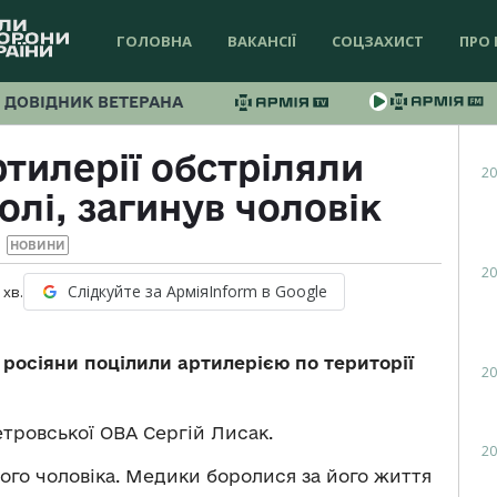
ГОЛОВНА
ВАКАНСІЇ
СОЦЗАХИСТ
ПРО 
ДОВІДНИК ВЕТЕРАНА
ртилерії обстріляли
20
олі, загинув чоловік
НОВИНИ
20
Слідкуйте за АрміяInform в Google
хв.
 росіяни поцілили артилерією по території
20
тровської ОВА Сергій Лисак.
20
ного чоловіка. Медики боролися за його життя