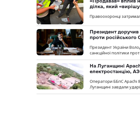
«Продавав» вплив н
ділка, який «виріш
Правоохоронці затримал
Президент доручив 
проти російського
Президент України Воло
санкційної політики проти
На Луганщині Apach
електростанцію, АЗ
Оператори ББпС Apachi 8
Луганщині завдали ударів