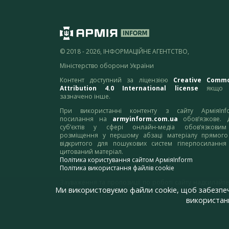
© 2018 - 2026, ІНФОРМАЦІЙНЕ АГЕНТСТВО,
Міністерство оборони України
Контент доступний за ліцензією
Creative Comm
Attribution 4.0 International license
якщо 
зазначено інше.
При використанні контенту з сайту АрміяInf
посилання на
armyinform.com.ua
обов’язкове. 
суб’єктів у сфері онлайн-медіа обов’язкови
розміщення у першому абзаці матеріалу прямого
відкритого для пошукових систем гіперпосилання
цитований матеріал.
Політика користування сайтом АрміяInform
Політика використання файлів cookie
Зауваження та пропозиції по роботі сайту надсилайте
Ми використовуємо файли cookie, щоб забезпе
адресу:
webmaster@armyinform.com.ua
використанн