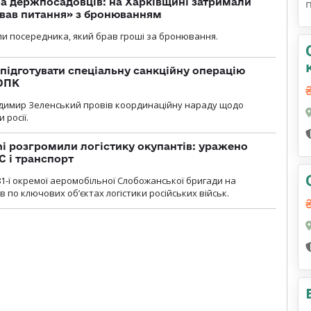
а держпосадовців: на Харківщині затримали
ував питання» з бронюванням
и посередника, який брав гроші за бронювання.
підготувати спеціальну санкційну операцію
 ОПК
димир Зеленський провів координаційну нараду щодо
 росії.
i розгромили логістику окупантів: уражено
С і транспорт
1-ї окремої аеромобільної Слобожанської бригади на
 по ключових об’єктах логістики російських військ.