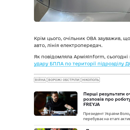
Крім цього, очільник ОВА зауважив, що
авто, лінія електропередач.
Як повідомляла АрміяInform, сьогодні
удару БПЛА по території підрозділу Д
ВІЙНА
ВОРОЖІ ОБСТРІЛИ
НІКОПОЛЬ
Перші результати о
розповів про робот
FREYJA
Президент України Воло
перебуває на етапі актив