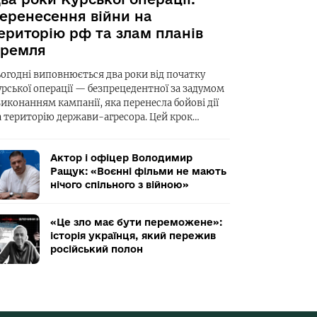
еренесення війни на
ериторію рф та злам планів
ремля
ьогодні виповнюється два роки від початку
урської операції — безпрецедентної за задумом
виконанням кампанії, яка перенесла бойові дії
а територію держави-агресора. Цей крок…
Актор і офіцер Володимир
Ращук: «Воєнні фільми не мають
нічого спільного з війною»
«Це зло має бути переможене»:
історія українця, який пережив
російський полон