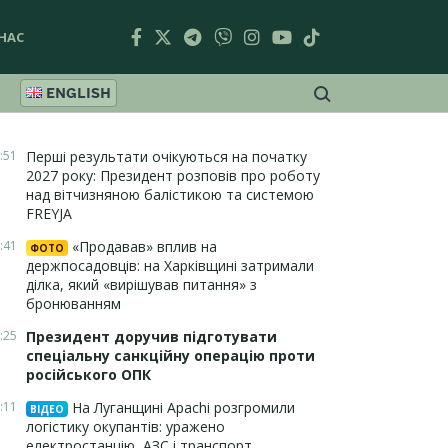
НАС
ENGLISH
:51
Перші результати очікуються на початку
2027 року: Президент розповів про роботу
над вітчизняною балістикою та системою
FREYJA
:41
«Продавав» вплив на
ФОТО
держпосадовців: на Харківщині затримали
ділка, який «вирішував питання» з
бронюванням
:25
Президент доручив підготувати
спеціальну санкційну операцію проти
російського ОПК
:11
На Луганщині Apachi розгромили
ВІДЕО
логістику окупантів: уражено
електростанцію, АЗС і транспорт