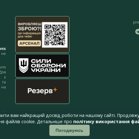
pr
ons
не
orm
Для
м є
 та
 на
 на
чити вам найкращий досвід роботи на нашому сайті. Продовжу
я файлів cookie. Детальніше про
політику використання фай
Погоджуюсь