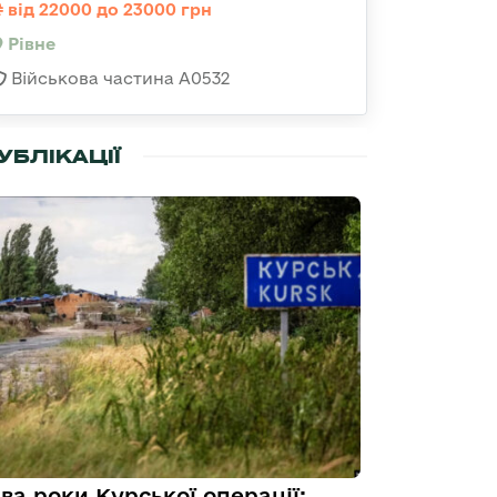
від 22000 до 23000 грн
Рівне
Військова частина А0532
УБЛІКАЦІЇ
ва роки Курської операції: