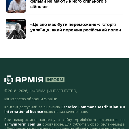
фільми не мають нічого спільного з
війною»
«Це зло має бути переможене»: історія
українця, який пережив російський полон
© 2018 - 2026, ІНФОРМАЦІЙНЕ АГЕНТСТВО,
Міністерство оборони України
Контент доступний за ліцензією
Creative Commons Attribution 4.0
International license
якщо не зазначено інше.
При використанні контенту з сайту АрміяInform посилання на
armyinform.com.ua
обов’язкове. Для суб’єктів у сфері онлайн-медіа
обов’язковим є розміщення у першому абзаці матеріалу прямого та