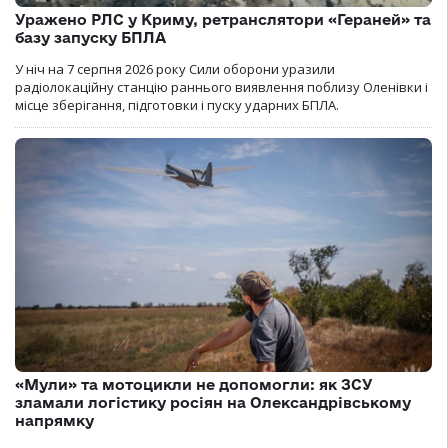
Уражено РЛС у Криму, ретранслятори «Гераней» та
базу запуску БПЛА
У ніч на 7 серпня 2026 року Сили оборони уразили
радіолокаційну станцію раннього виявлення поблизу Оленівки і
місце зберігання, підготовки і пуску ударних БПЛА.
«Мули» та мотоцикли не допомогли: як ЗСУ
зламали логістику росіян на Олександрівському
напрямку