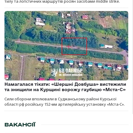
тилу та логістичних маршрутів росіян засобами middle strike.
Намагалася тікати: «Шершні Довбуша» вистежили
та знищили на Курщині ворожу гаубицю «Мста-С»
Сили оборони вполювали в Суджанському районі Курської
області рф російську 152-мм артилерійську установку «Мста-С».
ВАКАНСІЇ