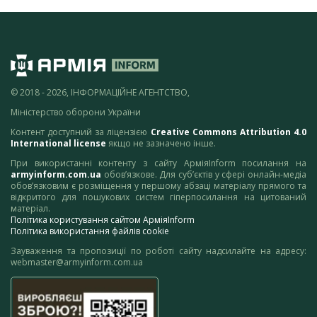
© 2018 - 2026, ІНФОРМАЦІЙНЕ АГЕНТСТВО,
Міністерство оборони України
Контент доступний за ліцензією
Creative Commons Attribution 4.0
International license
якщо не зазначено інше.
При використанні контенту з сайту АрміяInform посилання на
armyinform.com.ua
обов’язкове. Для суб’єктів у сфері онлайн-медіа
обов’язковим є розміщення у першому абзаці матеріалу прямого та
відкритого для пошукових систем гіперпосилання на цитований
матеріал.
Політика користування сайтом АрміяInform
Політика використання файлів cookie
Зауваження та пропозиції по роботі сайту надсилайте на адресу:
webmaster@armyinform.com.ua