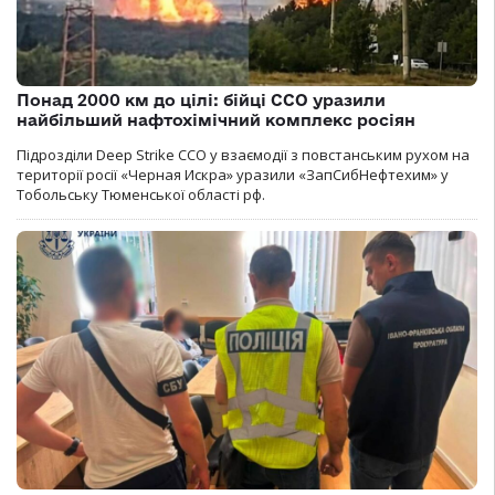
Понад 2000 км до цілі: бійці ССО уразили
найбільший нафтохімічний комплекс росіян
Підрозділи Deep Strike ССО у взаємодії з повстанським рухом на
території росії «Черная Искра» уразили «ЗапСибНефтехим» у
Тобольську Тюменської області рф.