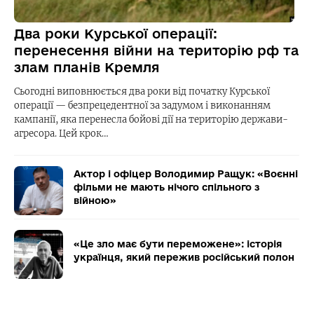
Два роки Курської операції:
перенесення війни на територію рф та
злам планів Кремля
Сьогодні виповнюється два роки від початку Курської
операції — безпрецедентної за задумом і виконанням
кампанії, яка перенесла бойові дії на територію держави-
агресора. Цей крок…
Актор і офіцер Володимир Ращук: «Воєнні
фільми не мають нічого спільного з
війною»
«Це зло має бути переможене»: історія
українця, який пережив російський полон