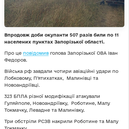
Впродовж доби окупанти 507 разів били по 11
населених пунктах Запорізької області.
Про це
повідомив
голова Запорізької ОВА Іван
Федоров.
Війська рф завдали чотири авіаційні удари по
Лобковому, П’ятихатках, Малинівці та
Новоандріївці.
323 БПЛА різної модифікації атакували
Гуляйполе, Новоандріївку, Роботине, Малу
Токмачку, Левадне та Малинівку.
Три обстріли РСЗВ накрили Роботине та Малу
Токмачку.