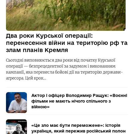
Два роки Курської операції:
перенесення війни на територію рф та
злам планів Кремля
Сьогодні виповнюється два роки від початку Курської
операції — безпрецедентної за задумом і виконанням
кампанії, яка перенесла бойові дії на територію держави-
агресора. Цей крок…
Актор і офіцер Володимир Ращук: «Воєнні
фільми не мають нічого спільного з
війною»
«Це зло має бути переможене»: історія
українця, який пережив російський полон