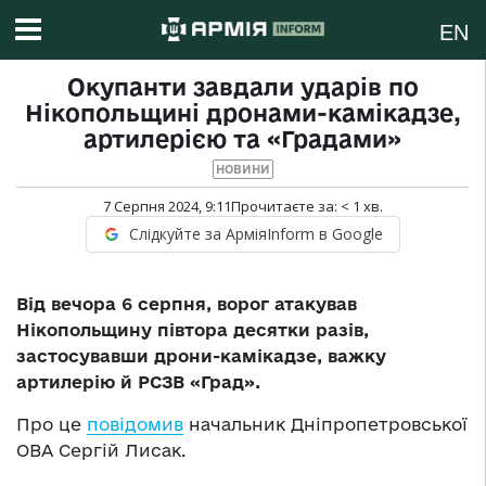
EN
Окупанти завдали ударів по
Нікопольщині дронами-камікадзе,
артилерією та «Градами»
НОВИНИ
7 Серпня 2024, 9:11
Прочитаєте за:
< 1
хв.
Слідкуйте за АрміяInform в Google
Від вечора 6 серпня, ворог атакував
Нікопольщину півтора десятки разів,
застосувавши дрони-камікадзе, важку
артилерію й РСЗВ «Град».
Про це
повідомив
начальник Дніпропетровської
ОВА Сергій Лисак.