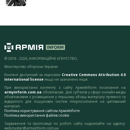
© 2018 - 2026, ІНФОРМАЦІЙНЕ АГЕНТСТВО,
Міністерство оборони України
Контент доступний за ліцензією
Creative Commons Attribution 4.0
International license
якщо не зазначено інше.
При використанні контенту з сайту АрміяInform посилання на
armyinform.com.ua
обов’язкове. Для суб’єктів у сфері онлайн-медіа
обов’язковим є розміщення у першому абзаці матеріалу прямого та
відкритого для пошукових систем гіперпосилання на цитований
матеріал.
Політика користування сайтом АрміяInform
Політика використання файлів cookie
Зауваження та пропозиції по роботі сайту надсилайте на адресу:
webmaster@armyinform.com.ua