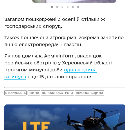
Загалом пошкоджені 3 оселі й стільки ж
господарських споруд.
Також понівечена агрофірма, зокрема зачепило
лінію електропередач і газогін.
Як повідомляла АрміяInform, внаслідок
російських обстрілів у Херсонській області
протягом минулої доби
одна людина
загинула
і ще 15 дістали поранення.
STOPRUSSIA
ВІЙНА
ВОРОЖІ ОБСТРІЛИ
НІКОПОЛЬЩИНА