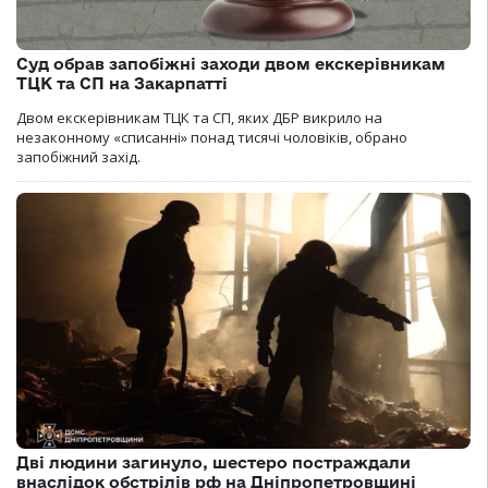
Суд обрав запобіжні заходи двом екскерівникам
ТЦК та СП на Закарпатті
Двом екскерівникам ТЦК та СП, яких ДБР викрило на
незаконному «списанні» понад тисячі чоловіків, обрано
запобіжний захід.
Дві людини загинуло, шестеро постраждали
внаслідок обстрілів рф на Дніпропетровщині