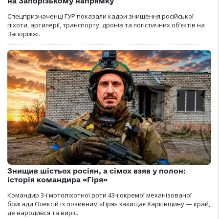
на Запорізькому напрямку
Спецпризначенці ГУР показали кадри знищення російської
піхоти, артилерії, транспорту, дронів та логістичних об’єктів на
Запоріжжі.
Знищив шістьох росіян, а сімох взяв у полон:
історія командира «Гіря»
Командир 3-ї мотопіхотної роти 43-ї окремої механізованої
бригади Олексій із позивним «Гіря» захищає Харківщину — край,
де народився та виріс.