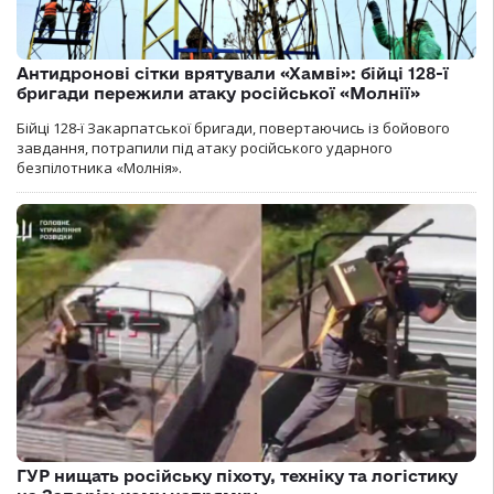
Антидронові сітки врятували «Хамві»: бійці 128-ї
бригади пережили атаку російської «Молнії»
Бійці 128-ї Закарпатської бригади, повертаючись із бойового
завдання, потрапили під атаку російського ударного
безпілотника «Молнія».
ГУР нищать російську піхоту, техніку та логістику