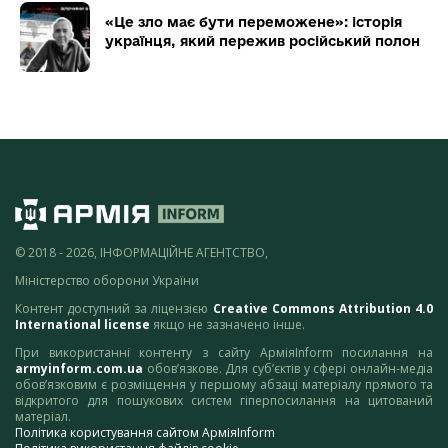
«Це зло має бути переможене»: історія
українця, який пережив російський полон
© 2018 - 2026, ІНФОРМАЦІЙНЕ АГЕНТСТВО,
Міністерство оборони України
Контент доступний за ліцензією
Creative Commons Attribution 4.0
International license
якщо не зазначено інше.
При використанні контенту з сайту АрміяInform посилання на
armyinform.com.ua
обов’язкове. Для суб’єктів у сфері онлайн-медіа
обов’язковим є розміщення у першому абзаці матеріалу прямого та
відкритого для пошукових систем гіперпосилання на цитований
матеріал.
Політика користування сайтом АрміяInform