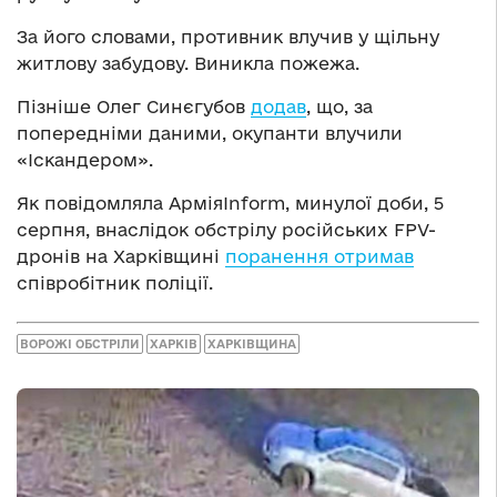
За його словами, противник влучив у щільну
житлову забудову. Виникла пожежа.
Пізніше Олег Синєгубов
додав
, що, за
попередніми даними, окупанти влучили
«Іскандером».
Як повідомляла АрміяInform, минулої доби, 5
серпня, внаслідок обстрілу російських FPV-
дронів на Харківщині
поранення отрима
в
співробітник поліції.
ВОРОЖІ ОБСТРІЛИ
ХАРКІВ
ХАРКІВЩИНА