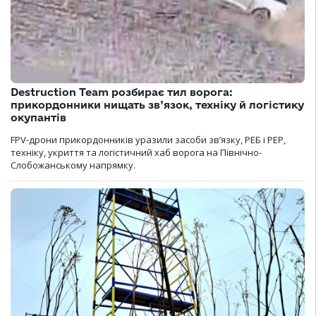
Destruction Team розбирає тил ворога:
прикордонники нищать зв’язок, техніку й логістику
окупантів
FPV-дрони прикордонників уразили засоби зв’язку, РЕБ і РЕР,
техніку, укриття та логістичний хаб ворога на Північно-
Слобожанському напрямку.