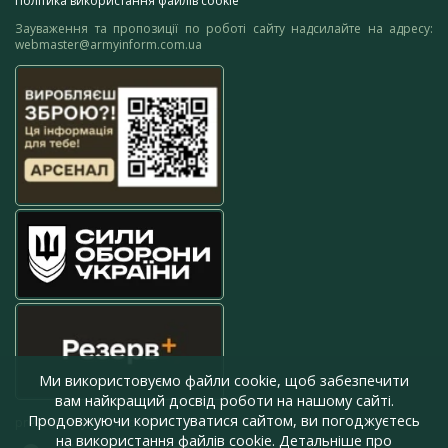
Політика використання файлів cookie
Зауваження та пропозиції по роботі сайту надсилайте на адресу:
webmaster@armyinform.com.ua
Ми використовуємо файли cookie, щоб забезпечити
вам найкращий досвід роботи на нашому сайті.
Продовжуючи користуватися сайтом, ви погоджуєтесь
press@armyinform.com.ua
на використання файлів cookie. Детальніше про