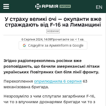
EN
У страху великі очі — окупанти вже
страждають від F-16 на Лиманщині
НОВИНИ
6 Серпня 2024, 14:09
Прочитаєте за:
< 1
хв.
Слідкуйте за АрміяInform в Google
Згідно радіоперехоплень росіяни вже
розповідають, що бачили американські літаки
українських Повітряних Сил біля лінії фронту.
Перехоплення
оприлюднила 6 серпня
63
механізована бригада.
Незрозуміло з чим сплутали загарбники F-16,
чи то з влучними дронарями бригади чи то з