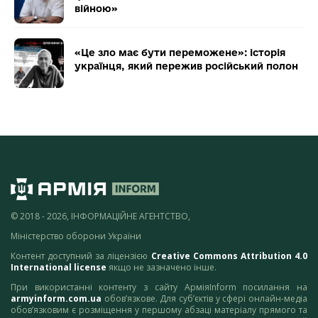
війною»
«Це зло має бути переможене»: історія
українця, який пережив російський полон
© 2018 - 2026, ІНФОРМАЦІЙНЕ АГЕНТСТВО,
Міністерство оборони України
Контент доступний за ліцензією
Creative Commons Attribution 4.0
International license
якщо не зазначено інше.
При використанні контенту з сайту АрміяInform посилання на
armyinform.com.ua
обов’язкове. Для суб’єктів у сфері онлайн-медіа
обов’язковим є розміщення у першому абзаці матеріалу прямого та