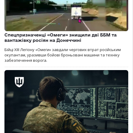
Спецпризначенці «Омеги» знищили дві ББМ та
вантажівку росіян на Донеччині
Бійці ХІІІ Легіону «Омеги» завдали чергових втрат російським
окупантам, уразивши бойові броньовані машини та техніку
забезпечення ворога.