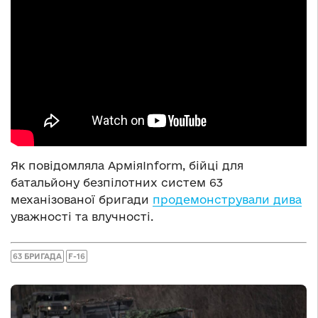
Як повідомляла АрміяInform, бійці для
батальйону безпілотних систем 63
механізованої бригади
продемонстрували дива
уважності та влучності.
63 БРИГАДА
F-16