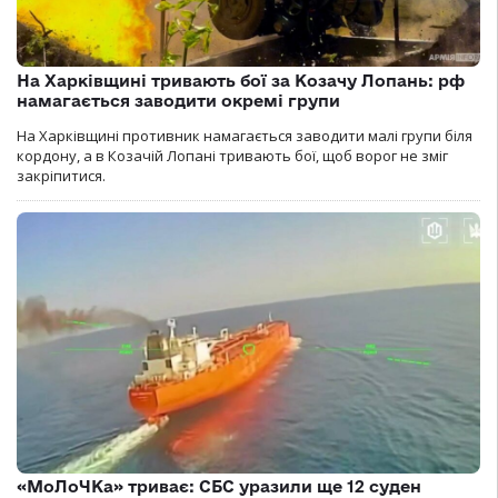
На Харківщині тривають бої за Козачу Лопань: рф
намагається заводити окремі групи
На Харківщині противник намагається заводити малі групи біля
кордону, а в Козачій Лопані тривають бої, щоб ворог не зміг
закріпитися.
«МоЛоЧКа» триває: СБС уразили ще 12 суден