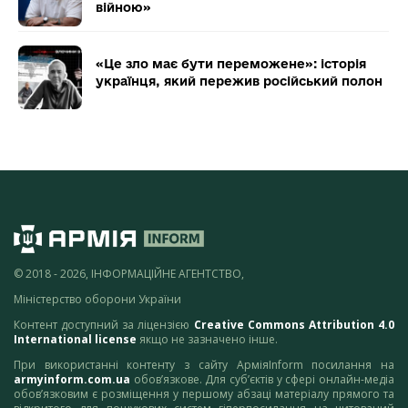
війною»
«Це зло має бути переможене»: історія
українця, який пережив російський полон
© 2018 - 2026, ІНФОРМАЦІЙНЕ АГЕНТСТВО,
Міністерство оборони України
Контент доступний за ліцензією
Creative Commons Attribution 4.0
International license
якщо не зазначено інше.
При використанні контенту з сайту АрміяInform посилання на
armyinform.com.ua
обов’язкове. Для суб’єктів у сфері онлайн-медіа
обов’язковим є розміщення у першому абзаці матеріалу прямого та