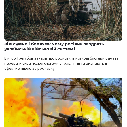
«Їм сумно і боляче»: чому росіяни заздрять
українській військовій системі
Віктор Трегубов заявив, що російські військові блогери бачать
переваги української системи управління та визнають її
ефективнішою за російську.