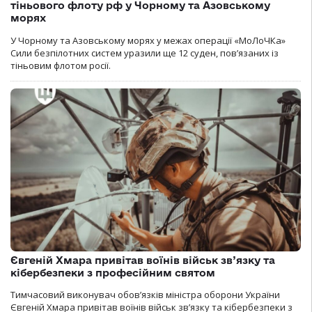
тіньового флоту рф у Чорному та Азовському
морях
У Чорному та Азовському морях у межах операції «МоЛоЧКа»
Сили безпілотних систем уразили ще 12 суден, пов’язаних із
тіньовим флотом росії.
Євгеній Хмара привітав воїнів військ зв’язку та
кібербезпеки з професійним святом
Тимчасовий виконувач обов’язків міністра оборони України
Євгеній Хмара привітав воїнів військ зв’язку та кібербезпеки з