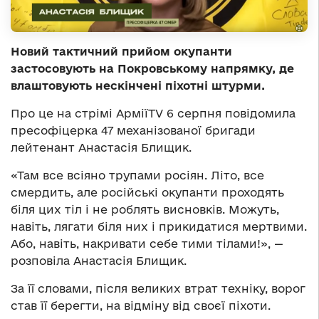
Новий тактичний прийом окупанти
застосовують на Покровському напрямку, де
влаштовують нескінчені піхотні штурми.
Про це на стрімі АрміїTV 6 серпня повідомила
пресофіцерка 47 механізованої бригади
лейтенант Анастасія Блищик.
«Там все всіяно трупами росіян. Літо, все
смердить, але російські окупанти проходять
біля цих тіл і не роблять висновків. Можуть,
навіть, лягати біля них і прикидатися мертвими.
Або, навіть, накривати себе тими тілами!», —
розповіла Анастасія Блищик.
За її словами, після великих втрат техніку, ворог
став її берегти, на відміну від своєї піхоти.