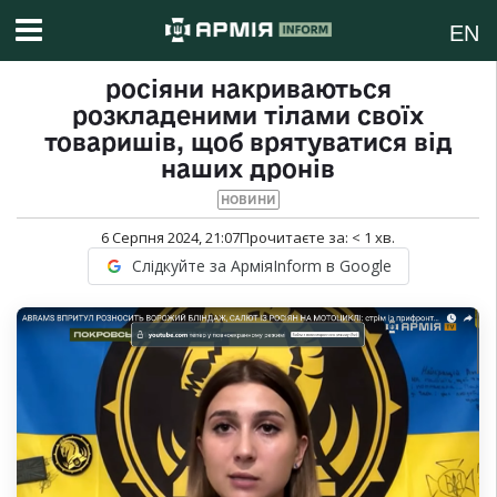
EN
росіяни накриваються
розкладеними тілами своїх
товаришів, щоб врятуватися від
наших дронів
НОВИНИ
6 Серпня 2024, 21:07
Прочитаєте за:
< 1
хв.
Слідкуйте за АрміяInform в Google