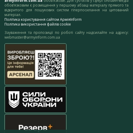
armyinform.com.ua
обов’язкове. Для суб’єктів у сфері онлайн-медіа
обов’язковим є розміщення у першому абзаці матеріалу прямого та
відкритого для пошукових систем гіперпосилання на цитований
матеріал.
Політика користування сайтом АрміяInform
Політика використання файлів cookie
Зауваження та пропозиції по роботі сайту надсилайте на адресу:
webmaster@armyinform.com.ua