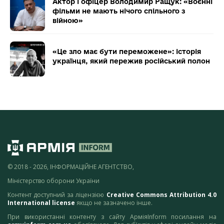
Актор і офіцер Володимир Ращук: «Воєнні
фільми не мають нічого спільного з
війною»
«Це зло має бути переможене»: історія
українця, який пережив російський полон
© 2018 - 2026, ІНФОРМАЦІЙНЕ АГЕНТСТВО,
Міністерство оборони України
Контент доступний за ліцензією
Creative Commons Attribution 4.0
International license
якщо не зазначено інше.
При використанні контенту з сайту АрміяInform посилання на