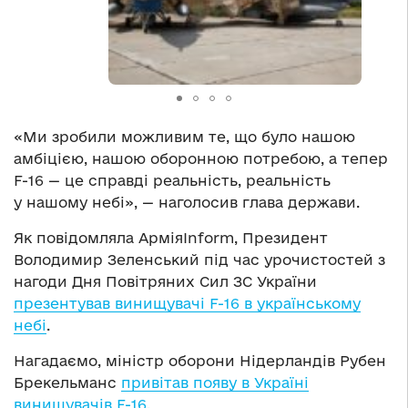
«Ми зробили можливим те, що було нашою
амбіцією, нашою оборонною потребою, а тепер
F-16 — це справді реальність, реальність
у нашому небі», — наголосив глава держави.
Як повідомляла АрміяInform, Президент
Володимир Зеленський під час урочистостей з
нагоди Дня Повітряних Сил ЗС України
презентував винищувачі F-16 в українському
небі
.
Нагадаємо, міністр оборони Нідерландів Рубен
Брекельманс
привітав появу в Україні
винищувачів F-16
.