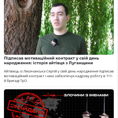
Підписав мотиваційний контракт у свій день
народження: історія айтівця з Луганщини
Айтівець із Лисичанська Сергій у свій день народження підписав
мотиваційний контракт і нині забезпечує кадрову роботу в 111-
й бригаді ТрО.