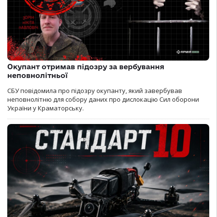
Окупант отримав підозру за вербування
неповнолітньої
СБУ повідомила про підозру окупанту, який завербував
неповнолітню для собору даних про дислокацію Сил оборони
України у Краматорську.