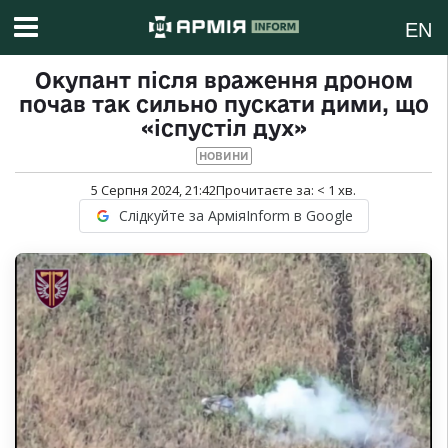
EN
Окупант після враження дроном
почав так сильно пускати дими, що
«іспустіл дух»
НОВИНИ
5 Серпня 2024, 21:42
Прочитаєте за:
< 1
хв.
Слідкуйте за АрміяInform в Google