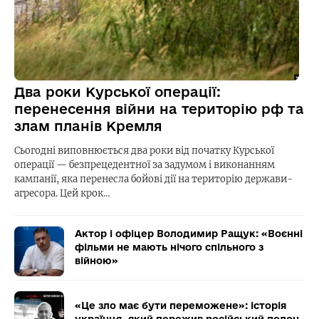
Два роки Курської операції:
перенесення війни на територію рф та
злам планів Кремля
Сьогодні виповнюється два роки від початку Курської
операції — безпрецедентної за задумом і виконанням
кампанії, яка перенесла бойові дії на територію держави-
агресора. Цей крок…
Актор і офіцер Володимир Ращук: «Воєнні
фільми не мають нічого спільного з
війною»
«Це зло має бути переможене»: історія
українця, який пережив російський полон