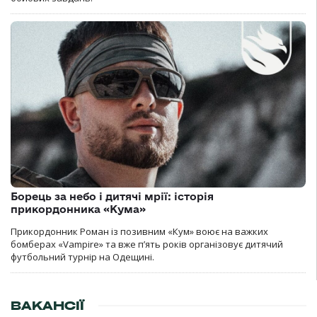
Борець за небо і дитячі мрії: історія
прикордонника «Кума»
Прикордонник Роман із позивним «Кум» воює на важких
бомберах «Vampire» та вже п’ять років організовує дитячий
футбольний турнір на Одещині.
ВАКАНСІЇ