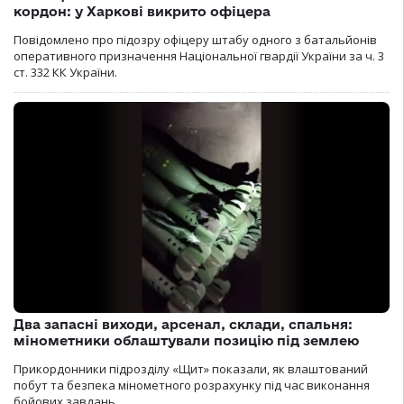
кордон: у Харкові викрито офіцера
Повідомлено про підозру офіцеру штабу одного з батальйонів
оперативного призначення Національної гвардії України за ч. 3
ст. 332 КК України.
Два запасні виходи, арсенал, склади, спальня:
мінометники облаштували позицію під землею
Прикордонники підрозділу «Щит» показали, як влаштований
побут та безпека мінометного розрахунку під час виконання
бойових завдань.