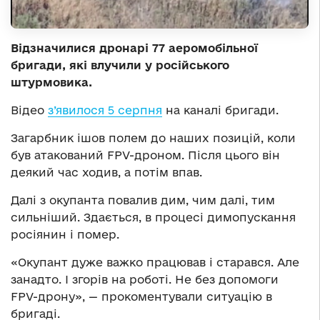
Відзначилися дронарі 77 аеромобільної
бригади, які влучили у російського
штурмовика.
Відео
з’явилося 5 серпня
на каналі бригади.
Загарбник ішов полем до наших позицій, коли
був атакований FPV-дроном. Після цього він
деякий час ходив, а потім впав.
Далі з окупанта повалив дим, чим далі, тим
сильніший. Здається, в процесі димопускання
росіянин і помер.
«Окупант дуже важко працював і старався. Але
занадто. І згорів на роботі. Не без допомоги
FPV-дрону», — прокоментували ситуацію в
бригаді.