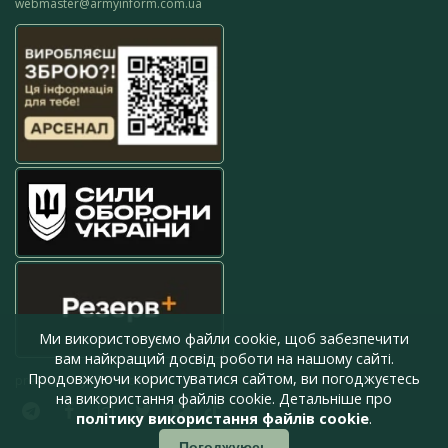
webmaster@armyinform.com.ua
Ми використовуємо файли cookie, щоб забезпечити
вам найкращий досвід роботи на нашому сайті.
Продовжуючи користуватися сайтом, ви погоджуєтесь
press@armyinform.com.ua
на використання файлів cookie. Детальніше про
політику використання файлів cookie
.
Погоджуюсь