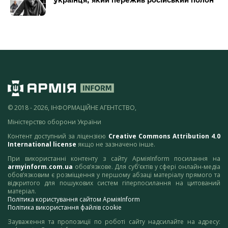
© 2018 - 2026, ІНФОРМАЦІЙНЕ АГЕНТСТВО,
Міністерство оборони України
Контент доступний за ліцензією
Creative Commons Attribution 4.0
International license
якщо не зазначено інше.
При використанні контенту з сайту АрміяInform посилання на
armyinform.com.ua
обов’язкове. Для суб’єктів у сфері онлайн-медіа
обов’язковим є розміщення у першому абзаці матеріалу прямого та
відкритого для пошукових систем гіперпосилання на цитований
матеріал.
Політика користування сайтом АрміяInform
Політика використання файлів cookie
Зауваження та пропозиції по роботі сайту надсилайте на адресу: