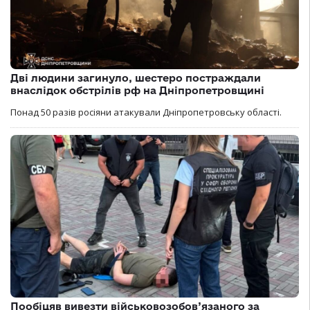
Дві людини загинуло, шестеро постраждали
внаслідок обстрілів рф на Дніпропетровщині
Понад 50 разів росіяни атакували Дніпропетровську області.
Пообіцяв вивезти військовозобов’язаного за