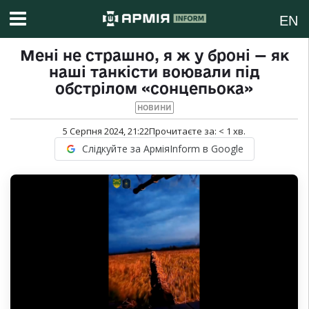
EN
Мені не страшно, я ж у броні — як
наші танкісти воювали під
обстрілом «сонцепьока»
НОВИНИ
5 Серпня 2024, 21:22
Прочитаєте за:
< 1
хв.
Слідкуйте за АрміяInform в Google