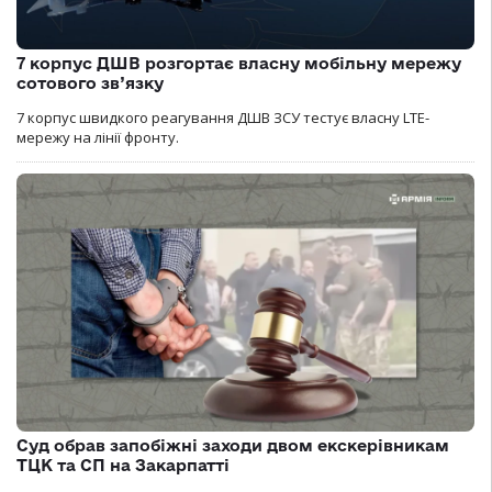
7 корпус ДШВ розгортає власну мобільну мережу
сотового зв’язку
7 корпус швидкого реагування ДШВ ЗСУ тестує власну LTE-
мережу на лінії фронту.
Суд обрав запобіжні заходи двом екскерівникам
ТЦК та СП на Закарпатті