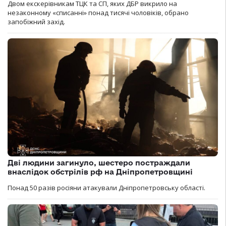
Двом екскерівникам ТЦК та СП, яких ДБР викрило на
незаконному «списанні» понад тисячі чоловіків, обрано
запобіжний захід.
Дві людини загинуло, шестеро постраждали
внаслідок обстрілів рф на Дніпропетровщині
Понад 50 разів росіяни атакували Дніпропетровську області.