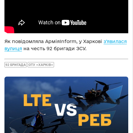
Як повідомляла АрміяInform, у Харкові
з’явилася
вулиця
на честь 92 бригади ЗСУ.
92 БРИГАДА
ОТУ «ХАРКІВ»