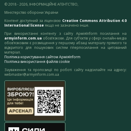
© 2018 - 2026, ІНФОРМАЦІЙНЕ АГЕНТСТВО,
Міністерство оборони України
Контент доступний за ліцензією
Creative Commons Attribution 4.0
International license
якщо не зазначено інше.
При використанні контенту з сайту АрміяInform посилання на
armyinform.com.ua
обов’язкове. Для суб’єктів у сфері онлайн-медіа
обов’язковим є розміщення у першому абзаці матеріалу прямого та
відкритого для пошукових систем гіперпосилання на цитований
матеріал.
Політика користування сайтом АрміяInform
Політика використання файлів cookie
Зауваження та пропозиції по роботі сайту надсилайте на адресу:
webmaster@armyinform.com.ua