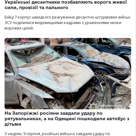
Українські десантники позбавляють ворога живої
сили, провізії та пального
Бійці 7 корпус швидкого реагування десантно-штурмових військ
ЗСУ поділилися видовищними кадрами з ураженнями низки
ворожих цілей.
На Запоріжжі росіяни завдали удару по
рятувальниках, а на Одещині пошкодили автобус з
дітьми
У неділю, 9 серпня, російські війська завдали удару по