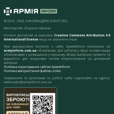
© 2018 - 2026, ІНФОРМАЦІЙНЕ АГЕНТСТВО,
Міністерство оборони України
Контент доступний за ліцензією
Creative Commons Attribution 4.0
International license
якщо не зазначено інше.
При використанні контенту з сайту АрміяInform посилання на
armyinform.com.ua
обов’язкове. Для суб’єктів у сфері онлайн-медіа
обов’язковим є розміщення у першому абзаці матеріалу прямого та
відкритого для пошукових систем гіперпосилання на цитований
матеріал.
Політика користування сайтом АрміяInform
Політика використання файлів cookie
Зауваження та пропозиції по роботі сайту надсилайте на адресу:
webmaster@armyinform.com.ua