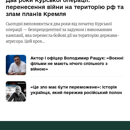
Два роки Курської операції:
перенесення війни на територію рф та
злам планів Кремля
Сьогодні виповнюється два роки від початку Курської
операції — безпрецедентної за задумом і виконанням
кампанії, яка перенесла бойові дії на територію держави-
агресора. Цей крок…
Актор і офіцер Володимир Ращук: «Воєнні
фільми не мають нічого спільного з
війною»
«Це зло має бути переможене»: історія
українця, який пережив російський полон