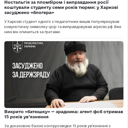
Ностальгія за пломбіром і виправдання росії
коштували студенту семи років тюрми: у Харкові
засуджено «блогера»
У Харкові студент одного з педагогічних вишів популяризував
комуністичну символіку срср та виправдовував агресію рф. Вже
нині він опиниться за ґратами.
Викрито «батюшку» — зрадника: агент фсб отримав
15 років ув’язнення
За доказовою базою контррозвідки 15 років увʼязнення з