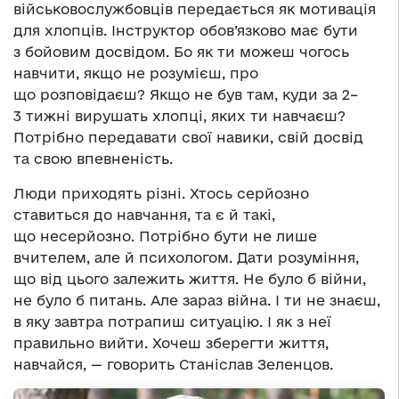
військовослужбовців передається як мотивація
для хлопців. Інструктор обов’язково має бути
з бойовим досвідом. Бо як ти можеш чогось
навчити, якщо не розумієш, про
що розповідаєш? Якщо не був там, куди за 2–
3 тижні вирушать хлопці, яких ти навчаєш?
Потрібно передавати свої навики, свій досвід
та свою впевненість.
Люди приходять різні. Хтось серйозно
ставиться до навчання, та є й такі,
що несерйозно. Потрібно бути не лише
вчителем, але й психологом. Дати розуміння,
що від цього залежить життя. Не було б війни,
не було б питань. Але зараз війна. І ти не знаєш,
в яку завтра потрапиш ситуацію. І як з неї
правильно вийти. Хочеш зберегти життя,
навчайся, — говорить Станіслав Зеленцов.