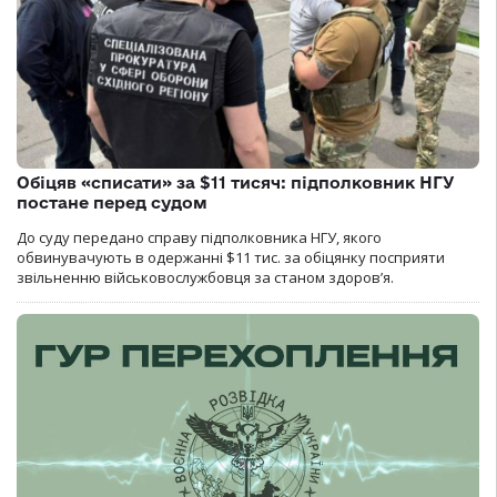
Обіцяв «списати» за $11 тисяч: підполковник НГУ
постане перед судом
До суду передано справу підполковника НГУ, якого
обвинувачують в одержанні $11 тис. за обіцянку посприяти
звільненню військовослужбовця за станом здоров’я.