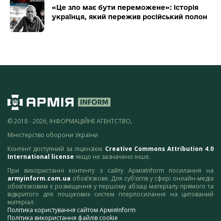
«Це зло має бути переможене»: історія
українця, який пережив російський полон
© 2018 - 2026, ІНФОРМАЦІЙНЕ АГЕНТСТВО,
Міністерство оборони України
Контент доступний за ліцензією
Creative Commons Attribution 4.0
International license
якщо не зазначено інше.
При використанні контенту з сайту АрміяInform посилання на
armyinform.com.ua
обов’язкове. Для суб’єктів у сфері онлайн-медіа
обов’язковим є розміщення у першому абзаці матеріалу прямого та
відкритого для пошукових систем гіперпосилання на цитований
матеріал.
Політика користування сайтом АрміяInform
Політика використання файлів cookie