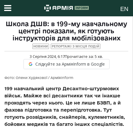
EN
Школа ДШВ: в 199-му навчальному
центрі показали, як готують
інструкторів для мобілізованих
НОВИНИ
РЕПОРТАЖІ З МІСЦЯ ПОДІЙ
3 Серпня 2024, 6:17
Прочитаєте за:
5
хв.
Слідкуйте за АрміяInform в Google
Фото: Олени Худякової / АрміяInform
199 навчальний центр Десантно-штурмових
військ. Майже всі десантники так чи інакше
проходять через нього. Це не лише БЗВП, а й
фахова підготовка та перепідготовка. Тут
готують розвідників, снайперів, кулеметників,
бойових медиків та багато інших спеціалістів.