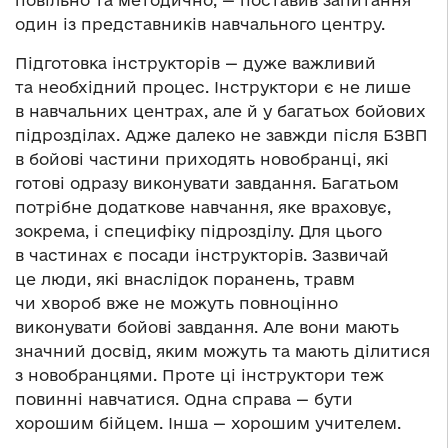
повільно та методично, — поставив запитання
один із представників навчального центру.
Підготовка інструкторів — дуже важливий
та необхідний процес. Інструктори є не лише
в навчальних центрах, але й у багатьох бойових
підрозділах. Адже далеко не завжди після БЗВП
в бойові частини приходять новобранці, які
готові одразу виконувати завдання. Багатьом
потрібне додаткове навчання, яке враховує,
зокрема, і специфіку підрозділу. Для цього
в частинах є посади інструкторів. Зазвичай
це люди, які внаслідок поранень, травм
чи хвороб вже не можуть повноцінно
виконувати бойові завдання. Але вони мають
значний досвід, яким можуть та мають ділитися
з новобранцями. Проте ці інструктори теж
повинні навчатися. Одна справа — бути
хорошим бійцем. Інша — хорошим учителем.