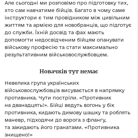
Але сьогодні ми розповімо про підготовку тих,
хто сам навчатиме бійців. Багато в чому саме
інструктори є тим провідником між цивільним
життям та армією для новобранців, що підготує
до служби. Їхній досвід та фах мають
допомогти недосвідченим бійцям опанувати
військову професію та стати максимально
результативним військовослужбовцем.
Новачків тут немає
Невелика група українських
військовослужбовців висувається в напрямку
противника. Чути постріли. «Противник
на дванадцять!». Бійці ведуть вогонь у бік
противника, кидають димову шашку та роблять
маневр, підходячи до ворога з флангу,
та закидають його гранатами. «Противника
знищено!»