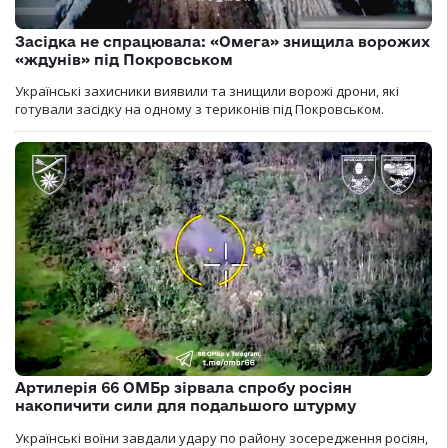
Засідка не спрацювала: «Омега» знищила ворожих
«ждунів» під Покровськом
Українські захисники виявили та знищили ворожі дрони, які
готували засідку на одному з териконів під Покровськом.
Артилерія 66 ОМБр зірвала спробу росіян
накопичити сили для подальшого штурму
Українські воїни завдали удару по району зосередження росіян,