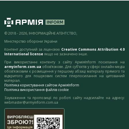
© 2018 - 2026, ІНФОРМАЦІЙНЕ АГЕНТСТВО,
Міністерство оборони України
Контент доступний за ліцензією
Creative Commons Attribution 4.0
International license
якщо не зазначено інше.
При використанні контенту з сайту АрміяInform посилання на
armyinform.com.ua
обов’язкове. Для суб’єктів у сфері онлайн-медіа
обов’язковим є розміщення у першому абзаці матеріалу прямого та
відкритого для пошукових систем гіперпосилання на цитований
матеріал.
Політика користування сайтом АрміяInform
Політика використання файлів cookie
Зауваження та пропозиції по роботі сайту надсилайте на адресу:
webmaster@armyinform.com.ua