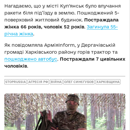
Нагадаємо, що у місті Куп’янськ було влучання
ракети біля під’їзду в землю. Пошкоджений 5-
поверховий житловий будинок.
Постраждала
жінка 66 років, чоловік 52 років
.
Загинула 55-
річна жінка
.
Як повідомляла АрміяInform, у Дергачівській
громаді Харківського району горів трактор та
пошкоджено автобус
.
Постраждали 7 цивільних
чоловіків
.
STOPRUSSIA
АГРЕСІЯ РФ
ВІЙНА
ОЛЕГ СИНЄГУБОВ
ХАРКІВЩИНА