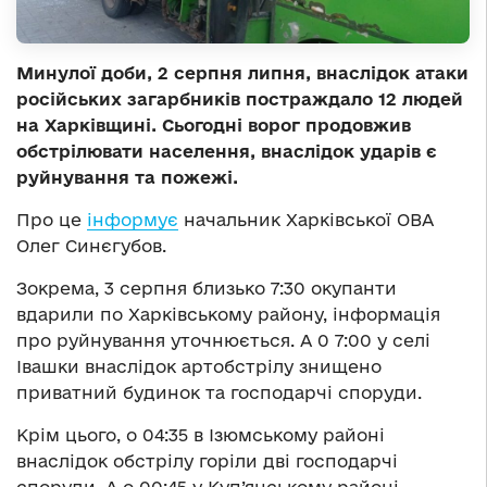
Минулої доби, 2 серпня липня, внаслідок атаки
російських загарбників постраждало 12 людей
на Харківщині. Сьогодні ворог продовжив
обстрілювати населення, внаслідок ударів є
руйнування та пожежі.
Про це
інформує
начальник Харківської ОВА
Олег Синєгубов.
Зокрема, 3 серпня близько 7:30 окупанти
вдарили по Харківському району, інформація
про руйнування уточнюється. А 0 7:00 у селі
Івашки внаслідок артобстрілу знищено
приватний будинок та господарчі споруди.
Крім цього, о 04:35 в Ізюмському районі
внаслідок обстрілу горіли дві господарчі
споруди. А о 00:45 у Куп’янському районі