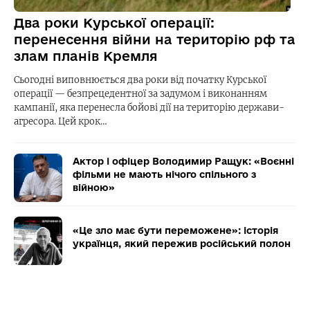
Два роки Курської операції:
перенесення війни на територію рф та
злам планів Кремля
Сьогодні виповнюється два роки від початку Курської
операції — безпрецедентної за задумом і виконанням
кампанії, яка перенесла бойові дії на територію держави-
агресора. Цей крок…
Актор і офіцер Володимир Ращук: «Воєнні
фільми не мають нічого спільного з
війною»
«Це зло має бути переможене»: історія
українця, який пережив російський полон