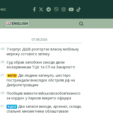
НАС
ENGLISH
07.08.2026
:49
7 корпус ДШВ розгортає власну мобільну
мережу сотового зв’язку
:38
Суд обрав запобіжні заходи двом
екскерівникам ТЦК та СП на Закарпатті
:21
Дві людини загинуло, шестеро
ФОТО
постраждали внаслідок обстрілів рф на
Дніпропетровщині
:09
Пообіцяв вивезти військовозобов’язаного
за кордон: у Харкові викрито офіцера
:51
Два запасні виходи, арсенал, склади,
ВІДЕО
спальня: мінометники облаштували