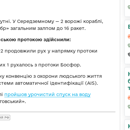
утні. У Середземному — 2 ворожі кораблі,
ібр» загальним залпом до 16 ракет.
нською протокою здійснили:
х 2 продовжили рух у напрямку протоки
них 1 рухалось з протоки Босфор.
у конвенцію з охорони людського життя
стеми автоматичної ідентифікації (AIS).
лі
пройшов урочистий спуск на воду
говський».
НЯ РФ