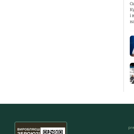
С
К
і 
н
pr