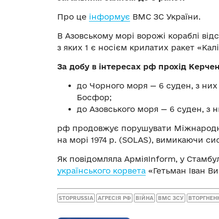
Про це
інформує
ВМС ЗС України.
В Азовському морі ворожі кораблі відс
з яких 1 є носієм крилатих ракет «Кал
За добу в інтересах рф прохід Керче
до Чорного моря — 6 суден, з ни
Босфор;
до Азовського моря — 6 суден, з 
рф продовжує порушувати Міжнародн
на морі 1974 р. (SOLAS), вимикаючи си
Як повідомляла АрміяInform, у Стамбу
українського корвета
«Гетьман Іван Ви
STOPRUSSIA
АГРЕСІЯ РФ
ВІЙНА
ВМС ЗСУ
ВТОРГНЕН