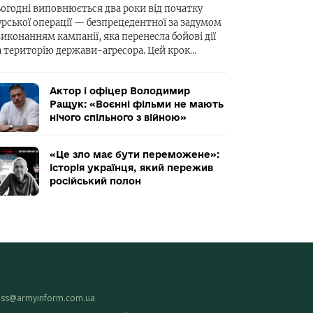
ьогодні виповнюється два роки від початку
урської операції — безпрецедентної за задумом
виконанням кампанії, яка перенесла бойові дії
а територію держави-агресора. Цей крок…
Актор і офіцер Володимир
Ращук: «Воєнні фільми не мають
нічого спільного з війною»
«Це зло має бути переможене»:
історія українця, який пережив
російський полон
ess@armyinform.com.ua