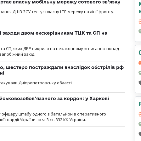
ртає власну мобільну мережу сотового зв’язку
вання ДШВ ЗСУ тестує власну LTE-мережу на лінії фронту.
і заходи двом екскерівникам ТЦК та СП на
та СП, яких ДБР викрило на незаконному «списанні» понад
 запобіжний захід.
о, шестеро постраждали внаслідок обстрілів рф
ні
атакували Дніпропетровську області.
йськовозобов’язаного за кордон: у Харкові
у офіцеру штабу одного з батальйонів оперативного
гвардії України за ч. 3 ст. 332 КК України.