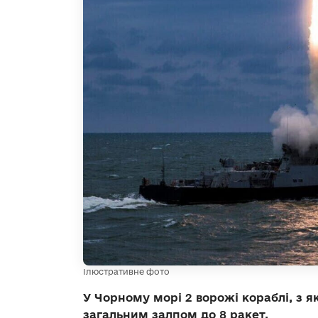
Ілюстративне фото
У Чорному морі 2 ворожі кораблі, з я
загальним залпом до 8 ракет.