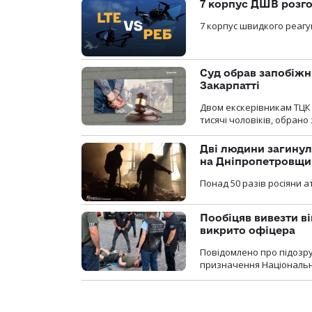
7 корпус ДШВ розго
7 корпус швидкого реагу
Суд обрав запобіжн
Закарпатті
Двом екскерівникам ТЦК 
тисячі чоловіків, обрано
Дві людини загинул
на Дніпропетровщи
Понад 50 разів росіяни 
Пообіцяв вивезти ві
викрито офіцера
Повідомлено про підозр
призначення Національної 