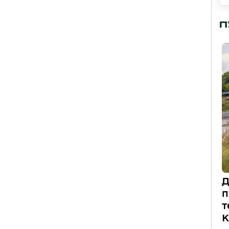
П
Д
п
т
К