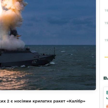
19
19
19
В
ких 2 є носіями крилатих ракет «Калібр»