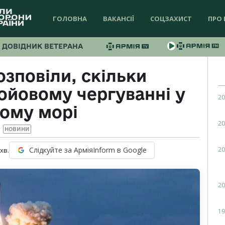
ГОЛОВНА
ВАКАНСІЇ
СОЦЗАХИСТ
ПРО 
ДОВІДНИК ВЕТЕРАНА
зповіли, скільки
бойовому чергуванні у
20
ому морі
20
НОВИНИ
20
Слідкуйте за АрміяInform в Google
хв.
20
19