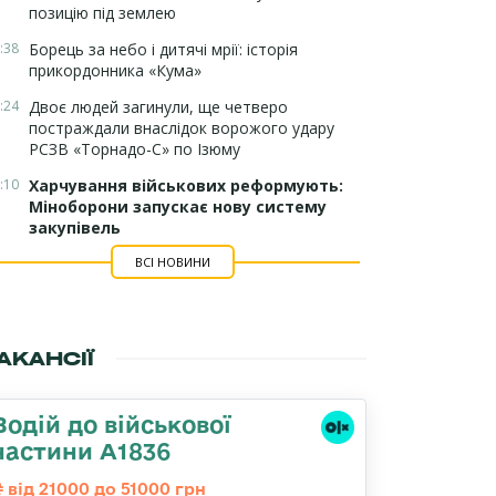
позицію під землею
:38
Борець за небо і дитячі мрії: історія
прикордонника «Кума»
:24
Двоє людей загинули, ще четверо
постраждали внаслідок ворожого удару
РСЗВ «Торнадо-С» по Ізюму
:10
Харчування військових реформують:
Міноборони запускає нову систему
закупівель
ВСІ НОВИНИ
АКАНСІЇ
Водій до військової
частини А1836
від 21000 до 51000 грн