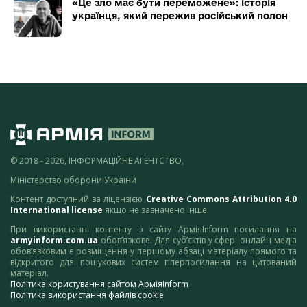
«Це зло має бути переможене»: історія
українця, який пережив російський полон
© 2018 - 2026, ІНФОРМАЦІЙНЕ АГЕНТСТВО,
Міністерство оборони України
Контент доступний за ліцензією
Creative Commons Attribution 4.0
International license
якщо не зазначено інше.
При використанні контенту з сайту АрміяInform посилання на
armyinform.com.ua
обов’язкове. Для суб’єктів у сфері онлайн-медіа
обов’язковим є розміщення у першому абзаці матеріалу прямого та
відкритого для пошукових систем гіперпосилання на цитований
матеріал.
Політика користування сайтом АрміяInform
Політика використання файлів cookie