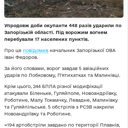
Упродовж доби окупанти 448 разів ударили по
Запорізькій області. Під ворожим вогнем
перебували 17 населених пунктів.
Про це
повідомив
начальник Запорізької ОВА
Іван Федоров.
За його словами, ворог завдав 5 авіаційних
ударів по Лобковому, П’ятихатках та Малинівці.
Крім цього, 244 БПЛА різної модифікації
атакували Біленьке, Гуляйполе, Новоандріївку,
Роботине, Малу Токмачку, Левадне, Малинівку
та Гуляйпільське. 5 обстрілів з РСЗВ накрили
Новоандріївку та Роботине.
«194 артобстріли завдано по території Плавнів,