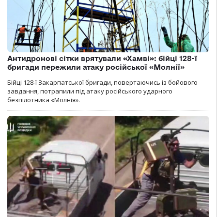
Антидронові сітки врятували «Хамві»: бійці 128-ї
бригади пережили атаку російської «Молнії»
Бійці 128-ї Закарпатської бригади, повертаючись із бойового
завдання, потрапили під атаку російського ударного
безпілотника «Молнія».