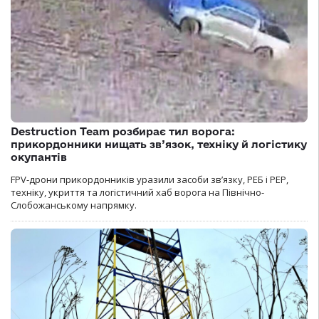
Destruction Team розбирає тил ворога:
прикордонники нищать зв’язок, техніку й логістику
окупантів
FPV-дрони прикордонників уразили засоби зв’язку, РЕБ і РЕР,
техніку, укриття та логістичний хаб ворога на Північно-
Слобожанському напрямку.