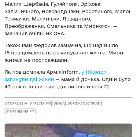
Малих Щербаків, Гуляйполя, Оріхова,
Залізничного, Новоандріївки, Роботиного, Малої
Токмачки, Малинівки, Левадного,
Преображенки, Омельника та Мирного», —
зазначив очільник ОВА.
Також Іван Федоров зазначив, що надійшло
15 повідомлень про руйнування житла. Мирні
жителі не постраждали.
Як повідомляла АрміяInform,
у Нікополі
загинули дві жінки
— мама й донька. Одній було
40 років. Іншій сьогодні виповнилося 72.
STOPRUSSIA
АГРЕСІЯ РФ
ВІЙНА
ВОРОЖІ ОБСТРІЛИ
ВТОРГНЕННЯ РФ