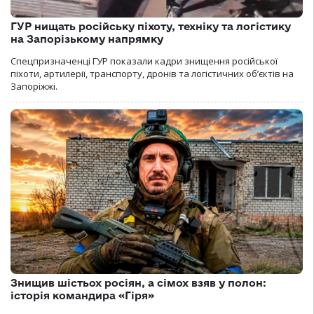
ГУР нищать російську піхоту, техніку та логістику
на Запорізькому напрямку
Спецпризначенці ГУР показали кадри знищення російської
піхоти, артилерії, транспорту, дронів та логістичних об’єктів на
Запоріжжі.
Знищив шістьох росіян, а сімох взяв у полон:
історія командира «Гіря»