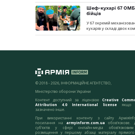
Шеф-кухарі 67 ОМБр
бійців
У 67 окремій механізован
кухарів у складі двох ко
© 2018 - 2026, ІНФОРМАЦІЙНЕ АГЕНТСТВО,
Міністерство оборони України
Контент доступний за ліцензією
Creative Comm
Attribution 4.0 International license
якщо 
зазначено інше.
При використанні контенту з сайту АрміяInf
посилання на
armyinform.com.ua
обов’язкове. 
суб’єктів у сфері онлайн-медіа обов’язкови
розміщення у першому абзаці матеріалу прямого