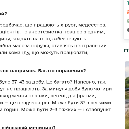
ій?
передбачає, що працюють хірург, медсестра,
пацієнтів, то анестезистка працює з одним,
ину, кладуть на стіл, забезпечують
ібна масова інфузія, ставлять центральний
П
али команду, що можуть працювати,
ваш напрямок. Багато поранених?
було 37–43 за добу. Це багато? Напевно, так.
 тут не працюють. За минулу добу було чотири
шкодження печінки, легені, діафрагми,
 — це невдячна річ. Може бути 37 з легкими
ка годин. Може бути 2–3 тяжких — і стабпункт
 військовій медицині?