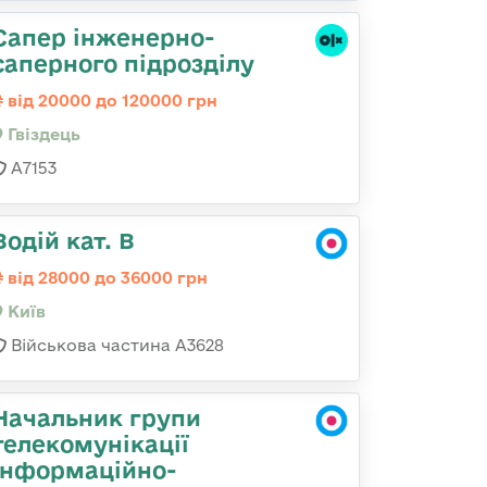
Сапер інженерно-
саперного підрозділу
від 20000 до 120000 грн
Гвiздець
А7153
Водій кат. В
від 28000 до 36000 грн
Київ
Військова частина А3628
Начальник групи
телекомунікації
інформаційно-