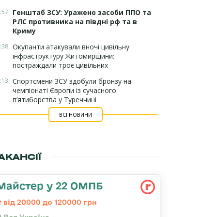
:57
Генштаб ЗСУ: Уражено засоби ППО та
РЛС противника на півдні рф та в
Криму
:38
Окупанти атакували вночі цивільну
інфраструктуру Житомирщини:
постраждали троє цивільних
:13
Спортсмени ЗСУ здобули бронзу на
чемпіонаті Європи із сучасного
п’ятиборства у Туреччині
ВСІ НОВИНИ
АКАНСІЇ
Майстер у 22 ОМПБ
від 20000 до 120000 грн