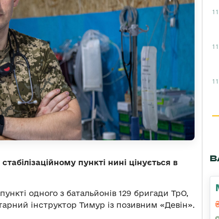
11
11
11
В
 стабілізаційному пункті нині цінується в
.
пункті одного з батальйонів 129 бригади ТрО,
арний інструктор Тимур із позивним «Девін».