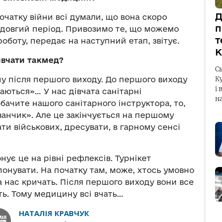
Д
очатку війни всі думали, що вона скоро
п
а довгий період. Привозимо те, що можемо
т
оботу, передає на наступний етап, звітує.
К
ивчати такмед?
С
у після першого виходу. До першого виходу
К
і 
аються»… У нас дівчата санітарні
н
бачите нашого санітарного інструктора, то,
ванчик». Але це закінчується на першому
ти військових, дресувати, в гарному сенсі
нує це на рівні рефлексів. Турнікет
понувати. На початку там, може, хтось умовно
а нас кричать. Після першого виходу вони все
ть. Тому медицину всі вчать…
НАТАЛІЯ КРАВЧУК