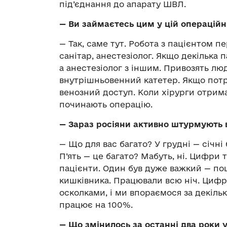
під’єднання до апарату ШВЛ.
—
Ви займаєтесь цим у цій операційн
— Так, саме тут. Робота з пацієнтом 
санітар, анестезіолог. Якщо декілька 
а анестезіолог з іншим. Привозять люд
внутрішньовенний катетер. Якщо потр
венозний доступ. Коли хірурги отрим
починають операцію.
—
Зараз росіяни активно штурмують 
— Що для вас багато? У грудні — січні 
П’ять — це багато? Мабуть, ні. Цифри
пацієнти. Один був дуже важкий — по
кишківника. Працювали всю ніч. Цифри
осколками, і ми впораємося за декіль
працює на 100%.
—
Що змінилось за останні два роки у