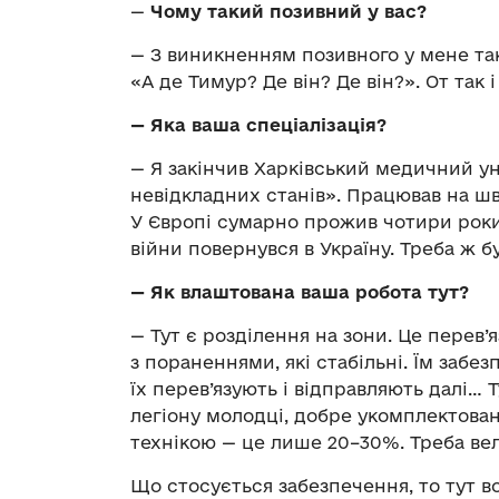
—
Чому такий позивний у вас?
— З виникненням позивного у мене так 
«А де Тимур? Де він? Де він?». От так 
—
Яка ваша спеціалізація?
— Я закінчив Харківський медичний у
невідкладних станів». Працював на шви
У Європі сумарно прожив чотири роки
війни повернувся в Україну. Треба ж б
— Як влаштована ваша робота тут?
— Тут є розділення на зони. Це перев’
з пораненнями, які стабільні. Їм заб
їх перев’язують і відправляють далі… 
легіону молодці, добре укомплектован
технікою — це лише 20–30%. Треба ве
Що стосується забезпечення, то тут в