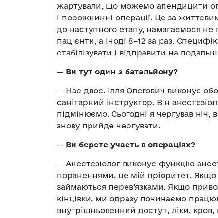
жартували, що можемо апендицити оп
і порожнинні операції. Це за життєв
до наступного етапу, намагаємося не 
пацієнти, а іноді 8–12 за раз. Специфі
стабілізувати і відправити на подальш
—
Ви тут один з батальйону?
— Нас двоє. Ілля Олегович виконує об
санітарний інструктор. Він анестезіол
підмінюємо. Сьогодні я чергував ніч, в
знову прийде чергувати.
—
Ви берете участь в операціях?
— Анестезіолог виконує функцію анес
пораненнями, це мій пріоритет. Якщо
займаються перев’язками. Якщо прив
кінцівки, ми одразу починаємо працюв
внутрішньовенний доступ, ліки, кров, 