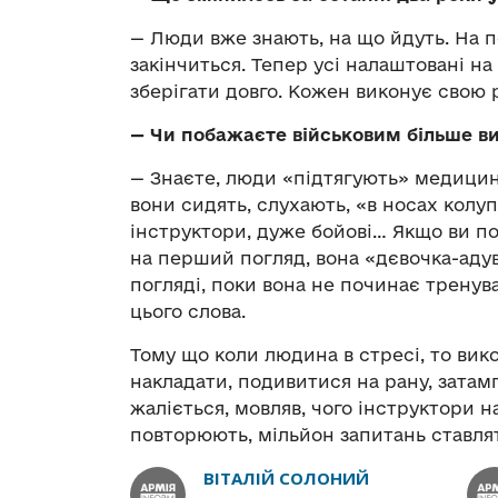
— Люди вже знають, на що йдуть. На п
закінчиться. Тепер усі налаштовані н
зберігати довго. Кожен виконує свою р
—
Чи побажаєте військовим більше в
— Знаєте, люди «підтягують» медицин
вони сидять, слухають, «в носах колуп
інструктори, дуже бойові… Якщо ви по
на перший погляд, вона «дєвочка-аду
погляді, поки вона не починає тренува
цього слова.
Тому що коли людина в стресі, то вико
накладати, подивитися на рану, затам
жаліється, мовляв, чого інструктори н
повторюють, мільйон запитань ставля
ВІТАЛІЙ СОЛОНИЙ