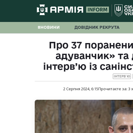
#НОВИНИ
ДОВІДНИК РЕКРУТА
Про 37 поранени
адуванчик» та 
інтерв’ю із сані
ІНТЕРВ`Ю
2 Серпня 2024, 6:15
Прочитаєте за:
3
х