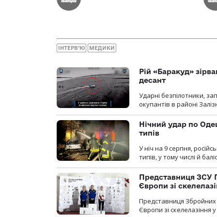
ІНТЕРВ’Ю
МЕДИКИ
Рій «Баракуд» зірв
десант
Ударні безпілотники, за
окупантів в районі Залі
Нічний удар по Одещ
типів
У ніч на 9 серпня, росій
типів, у тому числі й бал
Представниця ЗСУ 
Європи зі скелелаз
Представниця Збройних 
Європи зі скелелазіння у