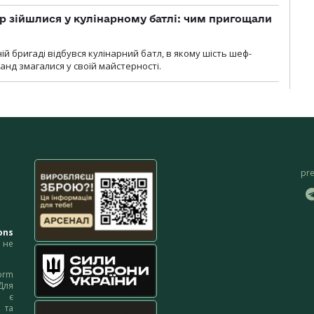
 зійшлися у кулінарному батлі: чим пригощали
ій бригаді відбувся кулінарний батл, в якому шість шеф-
манд змагалися у своїй майстерності.
pr
ons
не
orm
Для
м є
 та