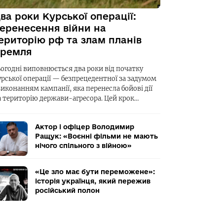
ва роки Курської операції:
еренесення війни на
ериторію рф та злам планів
ремля
ьогодні виповнюється два роки від початку
урської операції — безпрецедентної за задумом
виконанням кампанії, яка перенесла бойові дії
а територію держави-агресора. Цей крок…
Актор і офіцер Володимир
Ращук: «Воєнні фільми не мають
нічого спільного з війною»
«Це зло має бути переможене»:
історія українця, який пережив
російський полон