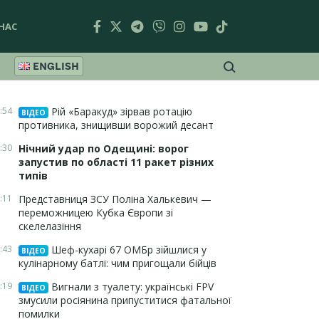
НАС
ENGLISH
:54
Рій «Баракуд» зірвав ротацію
ВІДЕО
противника, знищивши ворожий десант
:30
Нічний удар по Одещині: ворог
запустив по області 11 ракет різних
типів
:11
Представниця ЗСУ Поліна Халькевич —
переможницею Кубка Європи зі
скелелазіння
:43
Шеф-кухарі 67 ОМБр зійшлися у
ВІДЕО
кулінарному батлі: чим пригощали бійців
:19
Вигнали з туалету: українські FPV
ВІДЕО
змусили росіянина припуститися фатальної
помилки