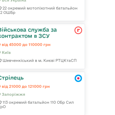
Вся Україна
22 окремий мотопіхотний батальйон
92 ОШБр
Військова служба за
контрактом в ЗСУ
від 45000 до 110000 грн
Київ
Шевченкіський в м. Києві РТЦКтаСП
Стрілець
від 21000 до 121000 грн
Запоріжжя
113 окремий батальйон 110 ОБр Сил
ТрО