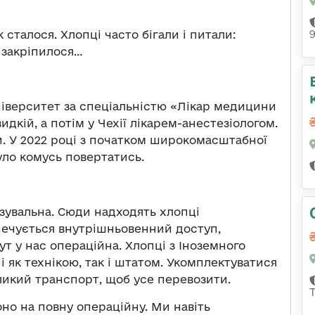
сталося. Хлопці часто бігали і питали:
і закріпилося…
ніверситет за спеціальністю «Лікар медицини
дкій, а потім у Чехії лікарем-анестезіологом.
. У 2022 році з початком широкомасштабної
уло комусь повертатись.
язувальна. Сюди надходять хлопці
езпечується внутрішньовенний доступ,
Тут у нас операційна. Хлопці з Іноземного
і як технікою, так і штатом. Укомплектуватися
ликий транспорт, щоб усе перевозити.
оно на повну операційну. Ми навіть