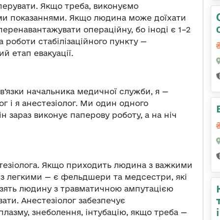
ерувати. Якщо треба, виконуємо
ими показаннями. Якщо людина може доїхати
перенавантажувати операційну, бо іноді є 1–2
ка роботи стабілізаційного пункту —
ий етап евакуації.
ов’язки начальника медичної служби, я —
ог і я анестезіолог. Ми один одного
ін зараз виконує паперову роботу, а на ніч
тезіолога. Якщо приходить людина з важкими
 з легкими — є фельдшери та медсестри, які
озять людину з травматичною ампутацією
ати. Анестезіолог забезпечує
плазму, знеболення, інтубацію, якщо треба —