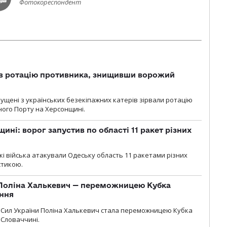
Фотокореспондент
ав ротацію противника, знищивши ворожий
пущені з українських безекіпажних катерів зірвали ротацію
зного Порту на Херсонщині.
ині: ворог запустив по області 11 ракет різних
ські війська атакували Одеську область 11 ракетами різних
істикою.
Поліна Халькевич — переможницею Кубка
іння
Сил України Поліна Халькевич стала переможницею Кубка
 Словаччині.