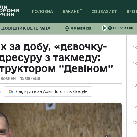
ГОЛОВНА
ВАКАНСІЇ
СОЦЗАХИСТ
ПРО 
ДОВІДНИК ВЕТЕРАНА
х за добу, «дєвочку-
13
дресуру з такмеду:
13
нструктором “Девіном”
НОВИНИ
ПУБЛІКАЦІЇ
13
Слідкуйте за АрміяInform в Google
в.
12
12