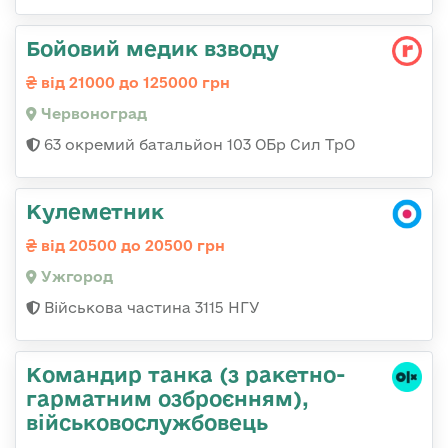
Бойовий медик взводу
від 21000 до 125000 грн
Червоноград
63 окремий батальйон 103 ОБр Сил ТрО
Кулеметник
від 20500 до 20500 грн
Ужгород
Військова частина 3115 НГУ
Командиp танка (з pакетно-
гарматним озброєнням),
військовослужбовець