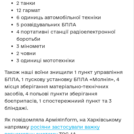
2 танки
12 гармат
6 одиниць автомобільної техніки
5 розвідувальних БПЛА
4 портативні станції радіоелектронної
боротьби
3 міномети
2 човни
3 одиниці мототехніки
Також наші воїни знищили 1 пункт управління
БПЛА, 1 пускову установку БПЛА «Молнія», 4
місця зберігання матеріально-технічних
засобів, 4 польові пункти зберігання
боєприпасів, 1 спостережниий пункт та 3
бліндажі.
Як повідомляла АрміяInform, на Харківському
напрямку
росіяни застосували важку