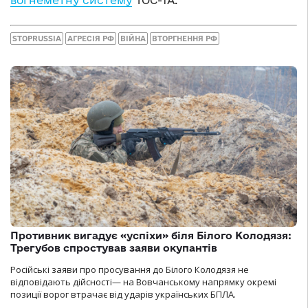
вогнеметну систему
ТОС-1А.
STOPRUSSIA
АГРЕСІЯ РФ
ВІЙНА
ВТОРГНЕННЯ РФ
Противник вигадує «успіхи» біля Білого Колодязя:
Трегубов спростував заяви окупантів
Російські заяви про просування до Білого Колодязя не
відповідають дійсності— на Вовчанському напрямку окремі
позиції ворог втрачає від ударів українських БПЛА.