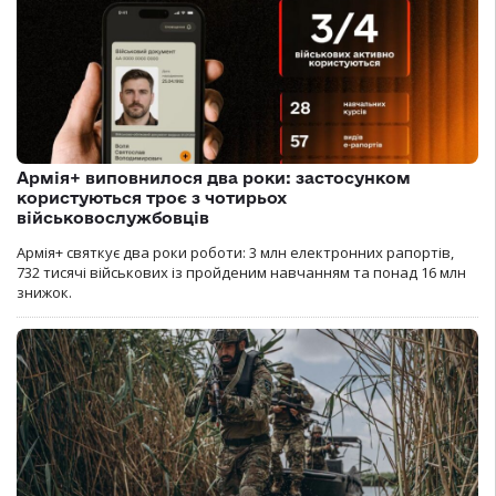
Армія+ виповнилося два роки: застосунком
користуються троє з чотирьох
військовослужбовців
Армія+ святкує два роки роботи: 3 млн електронних рапортів,
732 тисячі військових із пройденим навчанням та понад 16 млн
знижок.